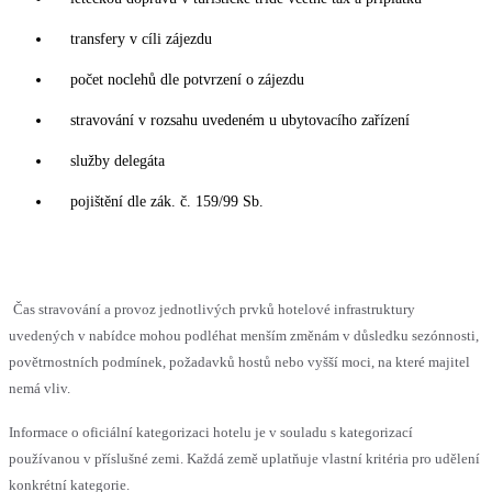
transfery v cíli zájezdu
počet noclehů dle potvrzení o zájezdu
stravování v rozsahu uvedeném u ubytovacího zařízení
služby delegáta
pojištění dle zák. č. 159/99 Sb.
Čas stravování a provoz jednotlivých prvků hotelové infrastruktury
uvedených v nabídce mohou podléhat menším změnám v důsledku sezónnosti,
povětrnostních podmínek, požadavků hostů nebo vyšší moci, na které majitel
nemá vliv.
Informace o oficiální kategorizaci hotelu je v souladu s kategorizací
používanou v příslušné zemi. Každá země uplatňuje vlastní kritéria pro udělení
konkrétní kategorie.