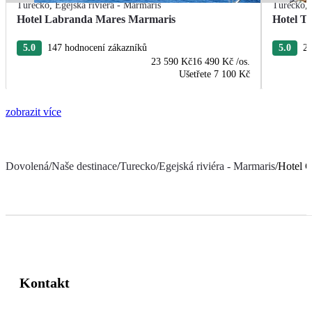
Turecko
,
Egejská riviéra - Marmaris
Turecko
,
Hotel Labranda Mares Marmaris
Hotel T
5.0
147 hodnocení zákazníků
5.0
20
23 590 Kč
16 490 Kč
/os.
Ušetřete
7 100 Kč
zobrazit více
Dovolená
/
Naše destinace
/
Turecko
/
Egejská riviéra - Marmaris
/
Hotel 
Kontakt