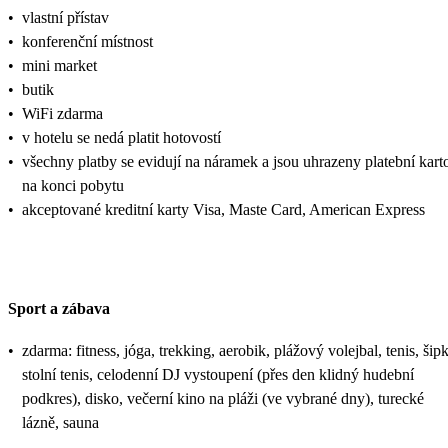
•
vlastní přístav
•
konferenční místnost
•
mini market
•
butik
•
WiFi zdarma
•
v hotelu se nedá platit hotovostí
•
všechny platby se evidují na náramek a jsou uhrazeny platební kart
na konci pobytu
•
akceptované kreditní karty Visa, Maste Card, American Express
Sport a zábava
•
zdarma: fitness, jóga, trekking, aerobik, plážový volejbal, tenis, šipk
stolní tenis, celodenní DJ vystoupení (přes den klidný hudební
podkres), disko, večerní kino na pláži (ve vybrané dny), turecké
lázně, sauna