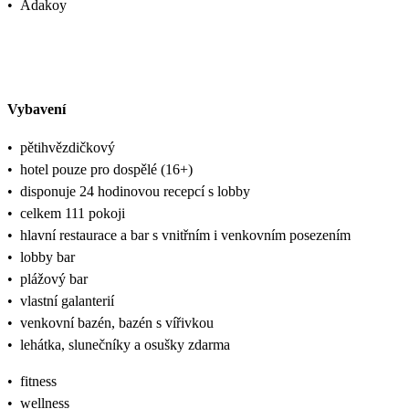
•
Adakoy
Vybavení
•
pětihvězdičkový
•
hotel pouze pro dospělé (16+)
•
disponuje 24 hodinovou recepcí s lobby
•
celkem 111 pokoji
•
hlavní restaurace a bar s vnitřním i venkovním posezením
•
lobby bar
•
plážový bar
•
vlastní galanterií
•
venkovní bazén, bazén s vířivkou
•
lehátka, slunečníky a osušky zdarma
•
fitness
•
wellness