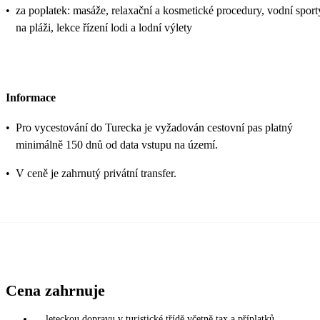
•
za poplatek: masáže, relaxační a kosmetické procedury, vodní sport
na pláži, lekce řízení lodi a lodní výlety
Informace
•
Pro vycestování do Turecka je vyžadován cestovní pas platný
minimálně 150 dnů od data vstupu na území.
•
V ceně je zahrnutý privátní transfer.
Cena zahrnuje
leteckou dopravu v turistické třídě včetně tax a příplatků