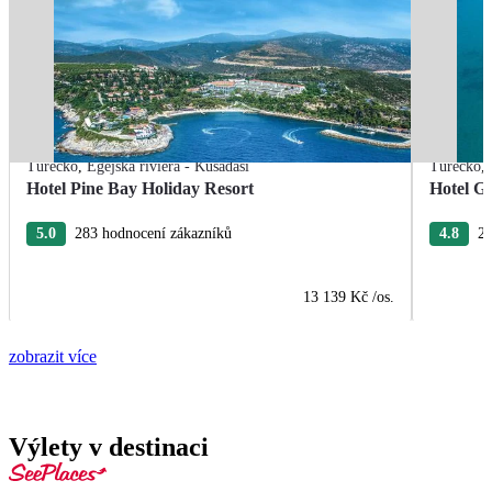
Turecko
,
Egejská riviéra - Kusadasi
Turecko
,
Hotel Pine Bay Holiday Resort
Hotel G
5.0
283 hodnocení zákazníků
4.8
28
13 139 Kč
/os.
zobrazit více
Výlety v destinaci