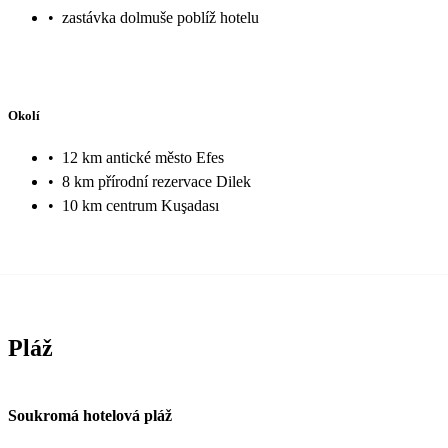
•
zastávka dolmuše poblíž hotelu
Okolí
•
12 km antické město Efes
•
8 km přírodní rezervace Dilek
•
10 km centrum Kuşadası
Pláž
Soukromá hotelová pláž