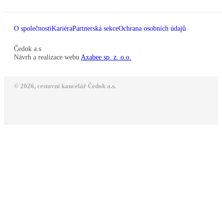
O společnosti
Kariéra
Partnerská sekce
Ochrana osobních údajů
Čedok a.s
Návrh a realizace webu
Axabee sp. z. o.o.
© 2026, cestovní kancelář Čedok a.s.