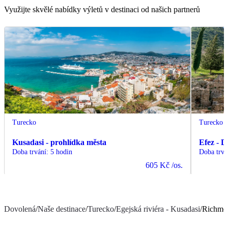
Využijte skvělé nabídky výletů v destinaci od našich partnerů
Turecko
Turecko
Kusadasi - prohlídka města
Efez - D
Doba trvání
:
5 hodin
Doba trvá
605 Kč
/os.
Dovolená
/
Naše destinace
/
Turecko
/
Egejská riviéra - Kusadasi
/
Richmo