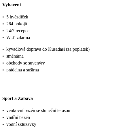
Vybavení
•
5 hvězdiček
•
264 pokojů
•
24/7 recepce
•
Wi-fi zdarma
•
kyvadlová doprava do Kusadasi (za poplatek)
•
směnárna
•
obchody se suvenýry
•
prádelna a sušírna
Sport a Zábava
•
venkovní bazén se sluneční terasou
•
vnitřní bazén
•
vodní skluzavky