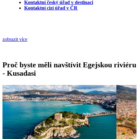
Kontaktní český úřad v destinaci
Kontaktní cizí úřad v ČR
zobrazit více
Proč byste měli navštívit Egejskou riviéru
- Kusadasi