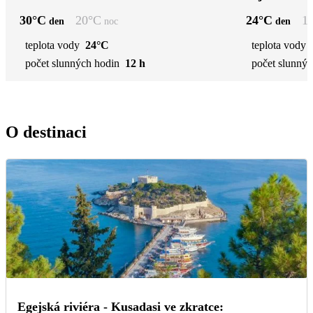
30
°C
20
°C
24
°C
1
den
noc
den
teplota vody
24°C
teplota vody
počet slunných hodin
12 h
počet slunnýc
O destinaci
Egejská riviéra - Kusadasi ve zkratce: