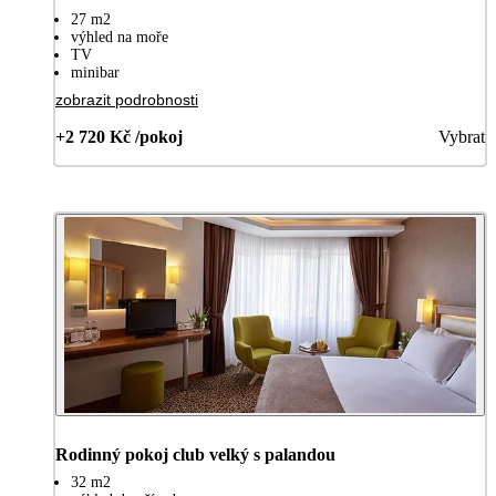
27 m2
výhled na moře
TV
minibar
zobrazit podrobnosti
+2 720 Kč /pokoj
Vybrat
Rodinný pokoj club velký s palandou
32 m2