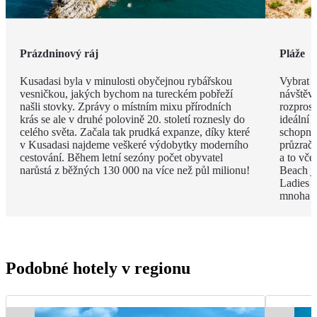
Prázdninový ráj
Pláže
Kusadasi byla v minulosti obyčejnou rybářskou
Vybrat j
vesničkou, jakých bychom na tureckém pobřeží
návštěvu
našli stovky. Zprávy o místním mixu přírodních
rozpros
krás se ale v druhé polovině 20. století roznesly do
ideální 
celého světa. Začala tak prudká expanze, díky které
schopni 
v Kusadasi najdeme veškeré výdobytky moderního
průzračn
cestování. Během letní sezóny počet obyvatel
a to vče
narůstá z běžných 130 000 na více než půl milionu!
Beach je
Ladies B
mnoha p
Podobné hotely v regionu