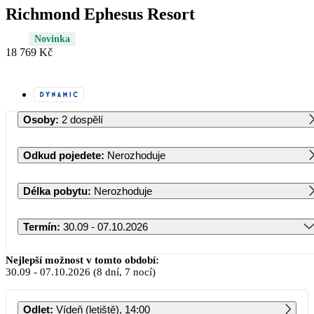
Richmond Ephesus Resort
Novinka
18 769 Kč
Osoby
:
2 dospělí
Odkud pojedete
:
Nerozhoduje
Délka pobytu
:
Nerozhoduje
Termín
:
30.09 - 07.10.2026
Září 2026
Nejlepší možnost v tomto období:
30.09
-
07.10.2026
(8 dní, 7 nocí)
PO
ÚT
ST
ČT
PÁ
SO
NE
Odlet
:
Vídeň (letiště), 14:00