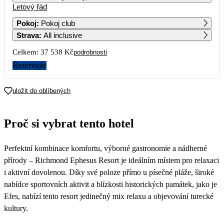
Letový řád
1
2
3
4
5
6
25 109
25 999
25 889
25 699
Pokoj
:
Pokoj club
Strava
:
All inclusive
7
8
9
10
11
12
13
23 689
23 929
24 309
24 409
25 739
Celkem:
37 538 Kč
podrobnosti
14
15
16
17
18
19
20
Rezervujte
23 829
24 689
22 959
23 249
24 979
21
22
23
24
25
26
27
uložit do oblíbených
22 959
23 049
22 569
21 189
20 619
28
29
30
Proč si vybrat tento hotel
19 339
18 769
Perfektní kombinace komfortu, výborné gastronomie a nádherné
přírody – Richmond Ephesus Resort je ideálním místem pro relaxaci
i aktivní dovolenou. Díky své poloze přímo u písečné pláže, široké
nabídce sportovních aktivit a blízkosti historických památek, jako je
Efes, nabízí tento resort jedinečný mix relaxu a objevování turecké
kultury.