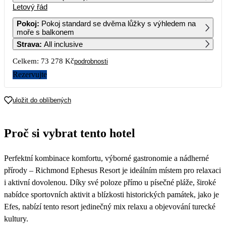
Letový řád
1
2
Pokoj
:
Pokoj standard se dvěma lůžky s výhledem na
moře s balkonem
3
4
5
6
7
8
9
Strava
:
All inclusive
Celkem:
73 278 Kč
podrobnosti
10
11
12
13
14
15
16
Rezervujte
17
18
19
20
21
22
23
36 639
35 739
uložit do oblíbených
24
25
26
27
28
29
30
33 829
30 789
36 799
31 019
31 209
Proč si vybrat tento hotel
31
26 399
Perfektní kombinace komfortu, výborné gastronomie a nádherné
přírody – Richmond Ephesus Resort je ideálním místem pro relaxaci
i aktivní dovolenou. Díky své poloze přímo u písečné pláže, široké
nabídce sportovních aktivit a blízkosti historických památek, jako je
Efes, nabízí tento resort jedinečný mix relaxu a objevování turecké
kultury.