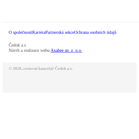
O společnosti
Kariéra
Partnerská sekce
Ochrana osobních údajů
Čedok a.s
Návrh a realizace webu
Axabee sp. z. o.o.
© 2026, cestovní kancelář Čedok a.s.