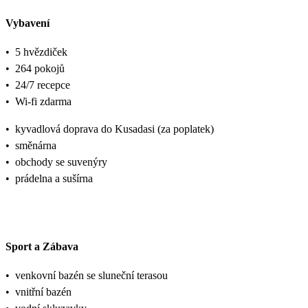
Vybavení
•
5 hvězdiček
•
264 pokojů
•
24/7 recepce
•
Wi-fi zdarma
•
kyvadlová doprava do Kusadasi (za poplatek)
•
směnárna
•
obchody se suvenýry
•
prádelna a sušírna
Sport a Zábava
•
venkovní bazén se sluneční terasou
•
vnitřní bazén