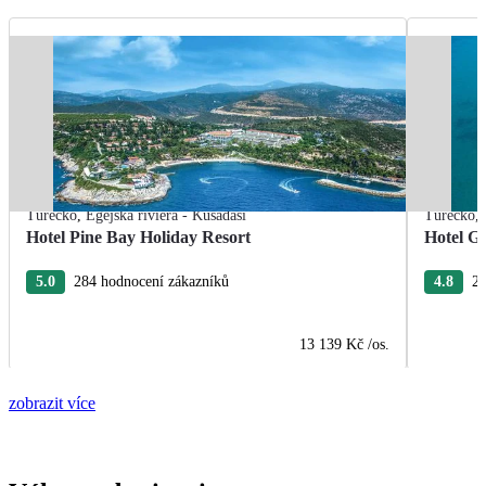
Turecko
,
Egejská riviéra - Kusadasi
Turecko
,
Hotel Pine Bay Holiday Resort
Hotel G
5.0
284 hodnocení zákazníků
4.8
28
13 139 Kč
/os.
zobrazit více