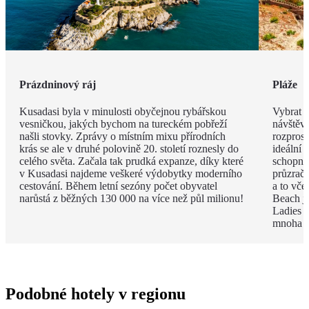
Prázdninový ráj
Pláže
Kusadasi byla v minulosti obyčejnou rybářskou
Vybrat j
vesničkou, jakých bychom na tureckém pobřeží
návštěvu
našli stovky. Zprávy o místním mixu přírodních
rozpros
krás se ale v druhé polovině 20. století roznesly do
ideální 
celého světa. Začala tak prudká expanze, díky které
schopni 
v Kusadasi najdeme veškeré výdobytky moderního
průzračn
cestování. Během letní sezóny počet obyvatel
a to vče
narůstá z běžných 130 000 na více než půl milionu!
Beach je
Ladies B
mnoha p
Podobné hotely v regionu