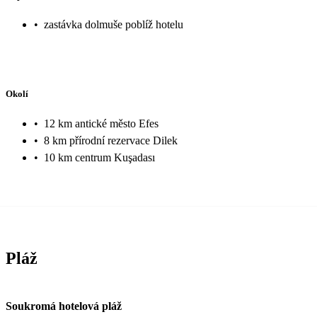
•
zastávka dolmuše poblíž hotelu
Okolí
•
12 km antické město Efes
•
8 km přírodní rezervace Dilek
•
10 km centrum Kuşadası
Pláž
Soukromá hotelová pláž