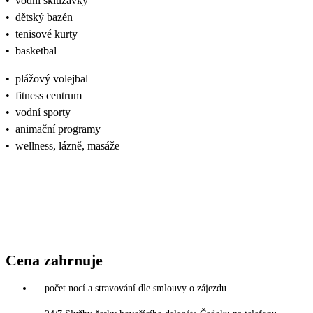
•
vodní skluzavky
•
dětský bazén
•
tenisové kurty
•
basketbal
•
plážový volejbal
•
fitness centrum
•
vodní sporty
•
animační programy
•
wellness, lázně, masáže
Cena zahrnuje
počet nocí a stravování dle smlouvy o zájezdu