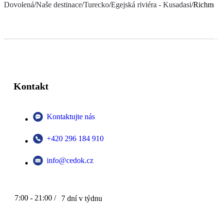
Dovolená
/
Naše destinace
/
Turecko
/
Egejská riviéra - Kusadasi
/
Richmo
Kontakt
Kontaktujte nás
+420 296 184 910
info@cedok.cz
7:00 - 21:00 /
7 dní v týdnu