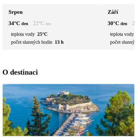
Srpen
Září
34
°C
22
°C
30
°C
2
den
noc
den
teplota vody
25°C
teplota vody
počet slunných hodin
13 h
počet slunnýc
O destinaci