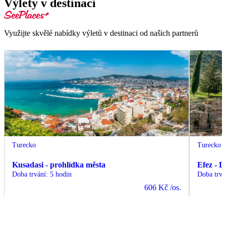
Výlety v destinaci
Využijte skvělé nabídky výletů v destinaci od našich partnerů
Turecko
Turecko
Kusadasi - prohlídka města
Efez - D
Doba trvání
:
5 hodin
Doba trvá
606 Kč
/os.