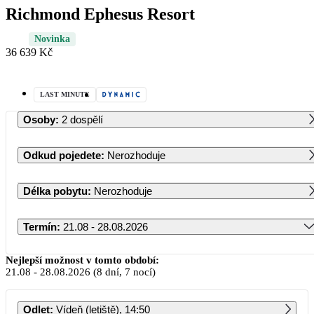
Richmond Ephesus Resort
Novinka
36 639 Kč
LAST MINUTE
Osoby
:
2 dospělí
Odkud pojedete
:
Nerozhoduje
Délka pobytu
:
Nerozhoduje
Termín
:
21.08 - 28.08.2026
Srpen 2026
Nejlepší možnost v tomto období:
21.08
-
28.08.2026
(8 dní, 7 nocí)
PO
ÚT
ST
ČT
PÁ
SO
NE
Odlet
:
Vídeň (letiště), 14:50