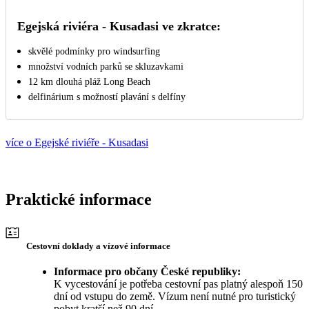
Egejská riviéra - Kusadasi ve zkratce:
skvělé podmínky pro windsurfing
množství vodních parků se skluzavkami
12 km dlouhá pláž Long Beach
delfinárium s možností plavání s delfíny
více o Egejské riviéře - Kusadasi
Praktické informace
Cestovní doklady a vízové informace
Informace pro občany České republiky:
K vycestování je potřeba cestovní pas platný alespoň 150
dní od vstupu do země. Vízum není nutné pro turistický
pobyt kratší než 90 dní.