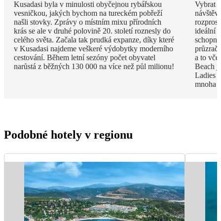
Kusadasi byla v minulosti obyčejnou rybářskou
Vybrat j
vesničkou, jakých bychom na tureckém pobřeží
návštěvu
našli stovky. Zprávy o místním mixu přírodních
rozpros
krás se ale v druhé polovině 20. století roznesly do
ideální 
celého světa. Začala tak prudká expanze, díky které
schopni 
v Kusadasi najdeme veškeré výdobytky moderního
průzračn
cestování. Během letní sezóny počet obyvatel
a to vče
narůstá z běžných 130 000 na více než půl milionu!
Beach je
Ladies B
mnoha p
Podobné hotely v regionu