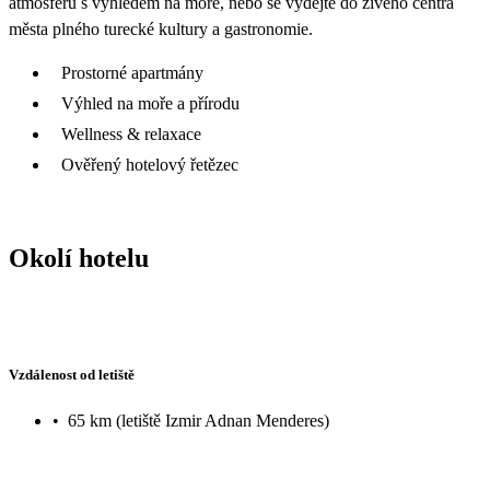
atmosféru s výhledem na moře, nebo se vydejte do živého centra
města plného turecké kultury a gastronomie.
Prostorné apartmány
Výhled na moře a přírodu
Wellness & relaxace
Ověřený hotelový řetězec
Okolí hotelu
Vzdálenost od letiště
•
65 km (letiště Izmir Adnan Menderes)