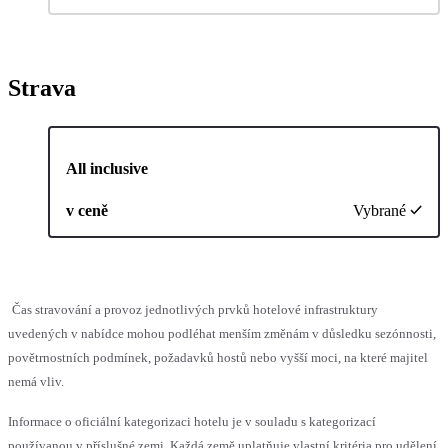
Strava
All inclusive
v ceně
Vybrané
Čas stravování a provoz jednotlivých prvků hotelové infrastruktury
uvedených v nabídce mohou podléhat menším změnám v důsledku sezónnosti,
povětrnostních podmínek, požadavků hostů nebo vyšší moci, na které majitel
nemá vliv.
Informace o oficiální kategorizaci hotelu je v souladu s kategorizací
používanou v příslušné zemi. Každá země uplatňuje vlastní kritéria pro udělení