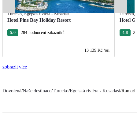
Turecko
,
Egejská riviéra - Kusadasi
Turecko
,
Hotel Pine Bay Holiday Resort
Hotel G
5.0
284 hodnocení zákazníků
4.8
28
13 139 Kč
/os.
zobrazit více
Dovolená
/
Naše destinace
/
Turecko
/
Egejská riviéra - Kusadasi
/
Ramada