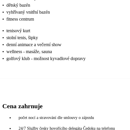
•
dětský bazén
•
vyhřívaný vnitřní bazén
•
fitness centrum
•
tenisový kurt
•
stolní tenis, šipky
•
denní animace a večerní show
•
wellness - masáže, sauna
•
golfový klub - možnost kyvadlové dopravy
Cena zahrnuje
počet nocí a stravování dle smlouvy o zájezdu
24/7 Služby česky hovořícího delegáta Čedoku na telefonu