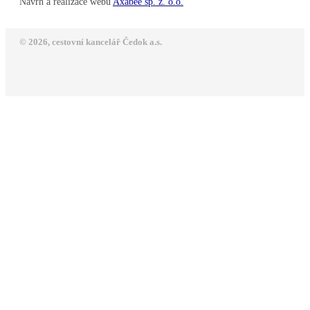
Návrh a realizace webu
Axabee sp. z. o.o.
© 2026, cestovní kancelář Čedok a.s.