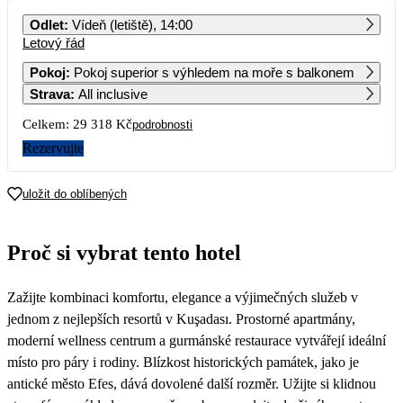
PO
ÚT
ST
ČT
PÁ
SO
NE
Odlet
:
Vídeň (letiště), 14:00
Letový řád
1
2
3
4
5
6
32 079
22 599
Pokoj
:
Pokoj superior s výhledem na moře s balkonem
Strava
:
All inclusive
7
8
9
10
11
12
13
30 059
22 079
30 229
30 109
20 809
Celkem:
29 318 Kč
podrobnosti
14
15
16
17
18
19
20
Rezervujte
28 889
21 309
27 199
27 929
18 579
21
22
23
24
25
26
27
uložit do oblíbených
26 189
19 869
26 539
24 879
16 769
28
29
30
Proč si vybrat tento hotel
20 599
14 659
Zažijte kombinaci komfortu, elegance a výjimečných služeb v
jednom z nejlepších resortů v Kuşadası. Prostorné apartmány,
moderní wellness centrum a gurmánské restaurace vytvářejí ideální
místo pro páry i rodiny. Blízkost historických památek, jako je
antické město Efes, dává dovolené další rozměr. Užijte si klidnou