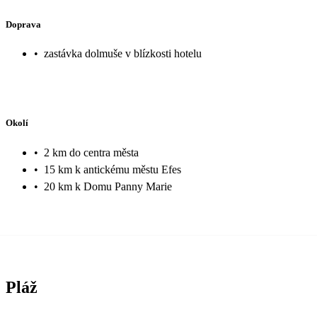
Doprava
•
zastávka dolmuše v blízkosti hotelu
Okolí
•
2 km do centra města
•
15 km k antickému městu Efes
•
20 km k Domu Panny Marie
Pláž