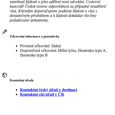
zamítnutí žádosti o jeho udělení není odvolání. Cestovní
kancelář Čedok nenese odpovědnost za případné neudělení
víza. Klientům doporučujeme podávat žádosti o víza s
dostatečným předstihem a k žádosti dokládat všechny
požadované dokumenty.
Zdravotní informace a požadavky
Povinná očkování: žádná
Doporučená očkování: břišní tyfus, žloutenka typu A,
žloutenka typu B
Kontaktní úřady
Kontaktní český úřad v destinaci
Kontaktní cizí úřad v ČR