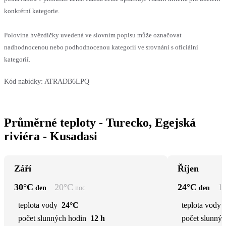
konkrétní kategorie.
Polovina hvězdičky uvedená ve slovním popisu může označovat
nadhodnocenou nebo podhodnocenou kategorii ve srovnání s oficiální
kategorií.
Kód nabídky:
ATRADB6LPQ
Průměrné teploty - Turecko, Egejská
riviéra - Kusadasi
Září
Říjen
30
°C
20
°C
24
°C
1
den
noc
den
teplota vody
24°C
teplota vody
počet slunných hodin
12 h
počet slunnýc