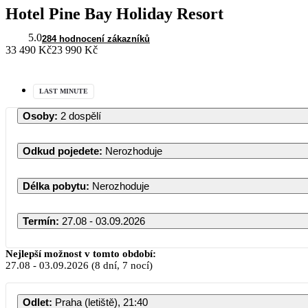
Hotel Pine Bay Holiday Resort
5.0
284 hodnocení zákazníků
33 490 Kč
23 990 Kč
LAST MINUTE
Osoby
:
2 dospělí
Odkud pojedete
:
Nerozhoduje
Délka pobytu
:
Nerozhoduje
Termín
:
27.08 - 03.09.2026
Nejlepší možnost v tomto období:
27.08
-
03.09.2026
(8 dní, 7 nocí)
Odlet
:
Praha (letiště), 21:40