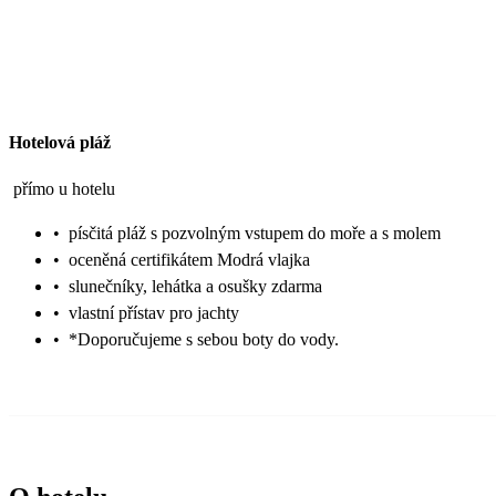
Hotelová pláž
přímo u hotelu
•
písčitá pláž s pozvolným vstupem do moře a s molem
•
oceněná certifikátem Modrá vlajka
•
slunečníky, lehátka a osušky zdarma
•
vlastní přístav pro jachty
•
*Doporučujeme s sebou boty do vody.