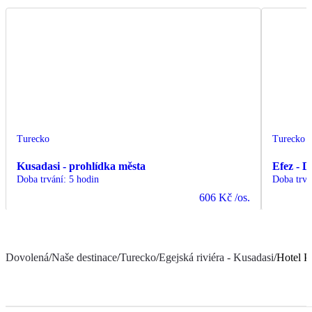
Turecko
Turecko
Kusadasi - prohlídka města
Efez - D
Doba trvání
:
5 hodin
Doba trvá
606 Kč
/os.
Dovolená
/
Naše destinace
/
Turecko
/
Egejská riviéra - Kusadasi
/
Hotel P