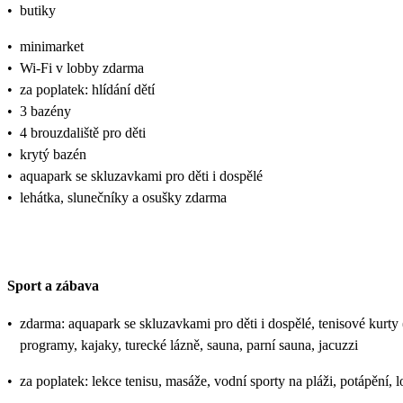
•
butiky
•
minimarket
•
Wi-Fi v lobby zdarma
•
za poplatek: hlídání dětí
•
3 bazény
•
4 brouzdaliště pro děti
•
krytý bazén
•
aquapark se skluzavkami pro děti i dospělé
•
lehátka, slunečníky a osušky zdarma
Sport a zábava
•
zdarma: aquapark se skluzavkami pro děti i dospělé, tenisové kurty (
programy, kajaky, turecké lázně, sauna, parní sauna, jacuzzi
•
za poplatek: lekce tenisu, masáže, vodní sporty na pláži, potápění, 