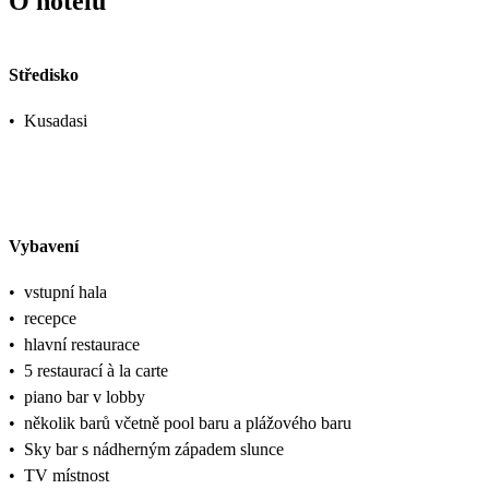
O hotelu
Středisko
•
Kusadasi
Vybavení
•
vstupní hala
•
recepce
•
hlavní restaurace
•
5 restaurací à la carte
•
piano bar v lobby
•
několik barů včetně pool baru a plážového baru
•
Sky bar s nádherným západem slunce
•
TV místnost