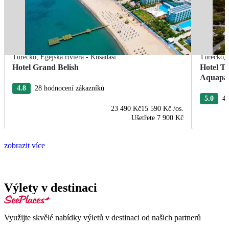
Turecko
,
Egejská riviéra - Kusadasi
Turecko
,
Hotel Grand Belish
Hotel T
Aquapa
4.8
28 hodnocení zákazníků
5.0
4 
23 490 Kč
15 590 Kč
/os.
Ušetřete
7 900 Kč
zobrazit více
Výlety v destinaci
Využijte skvělé nabídky výletů v destinaci od našich partnerů