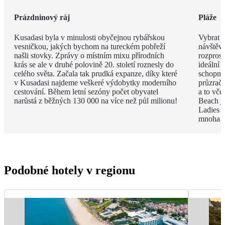
Prázdninový ráj
Pláže
Kusadasi byla v minulosti obyčejnou rybářskou
Vybrat j
vesničkou, jakých bychom na tureckém pobřeží
návštěvu
našli stovky. Zprávy o místním mixu přírodních
rozpros
krás se ale v druhé polovině 20. století roznesly do
ideální 
celého světa. Začala tak prudká expanze, díky které
schopni 
v Kusadasi najdeme veškeré výdobytky moderního
průzračn
cestování. Během letní sezóny počet obyvatel
a to vče
narůstá z běžných 130 000 na více než půl milionu!
Beach je
Ladies B
mnoha p
Podobné hotely v regionu