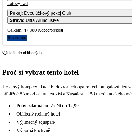
Letový řád
Pokoj
:
Dvoulůžkový pokoj Club
Strava
:
Ultra All inclusive
Celkem:
47 980 Kč
podrobnosti
Rezervujte
uložit do oblíbených
Proč si vybrat tento hotel
Hotelový komplex hlavní budovy a jednopatrových bungalovů, terasovi
přibližně 8 km od centra letoviska Kuşadası a 15 km od antického mě
Pobyt zdarma pro 2 děti do 12,99
Oblíbený rodinný hotel
Výjimečný aquapark
Výborná kuchyně