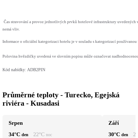
Čas stravování a provoz jednotlivých prvků hotelové infrastruktury uvedených
nemá vliv.
Informace o oficiální kategorizaci hotelu je v souladu s kategorizací používanou 
Polovina hvězdičky uvedená ve slovním popisu může označovat nadhodnocenou n
Kód nabídky:
ADB2PIN
Průměrné teploty - Turecko, Egejská
riviéra - Kusadasi
Srpen
Září
34
°C
22
°C
30
°C
2
den
noc
den