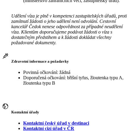
(ministerstvo zahraničních věcí, zastupitelský úřad).
Udělení víza je plně v kompetenci zastupitelských úřadů, proti
zamítnutí žádosti o jeho udělení není odvolání. Cestovní
kancelář Čedok nenese odpovědnost za případné neudělení
víza. Klientům doporučujeme podávat žádosti o víza s
dostatečným předstihem a k žádosti dokládat všechny
požadované dokumenty.
Zdravotní informace a požadavky
Povinná očkování: žádná
Doporučená očkování: břišní tyfus, žloutenka typu A,
žloutenka typu B
Kontaktní úřady
Kontaktní český úřad v destinaci
Kontaktní cizí úřad v ČR