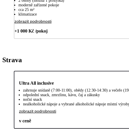
2 osoby (možná 1 přistýlka)
moderně zařízené pokoje
cca 25 m²
klimatizace
zobrazit podrobnosti
+1 000 Kč /pokoj
Strava
Ultra All inclusive
zahrnuje snídaně (7:00-11:00), obědy (12:30-14:30) a večeře (1
odpolední snack, zmrzlinu, kávu, čaj a zákusky
noční snack
nealkoholické nápoje a vybrané alkoholické nápoje místní výrob
zobrazit podrobnosti
v ceně