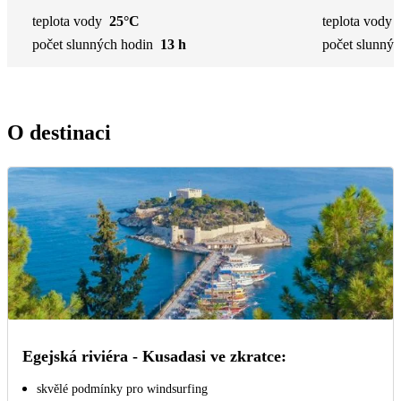
teplota vody
25°C
teplota vody
počet slunných hodin
13 h
počet slunnýc
O destinaci
Egejská riviéra - Kusadasi ve zkratce:
skvělé podmínky pro windsurfing