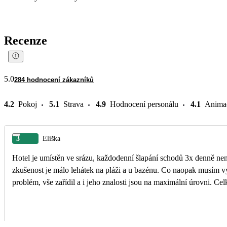
Recenze
5.0
284 hodnocení zákazníků
4.2
Pokoj
5.1
Strava
4.9
Hodnocení personálu
4.1
Anima
3
Eliška
Hotel je umístěn ve srázu, každodenní šlapání schodů 3x denně nen
zkušenost je málo lehátek na pláži a u bazénu. Co naopak musím v
problém, vše zařídil a i jeho znalosti jsou na maximální úrovni. Celk