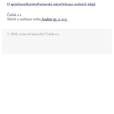
O společnosti
Kariéra
Partnerská sekce
Ochrana osobních údajů
Čedok a.s
Návrh a realizace webu
Axabee sp. z. o.o.
© 2026, cestovní kancelář Čedok a.s.