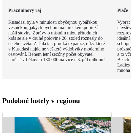
Prázdninový ráj
Pláže
Kusadasi byla v minulosti obyčejnou rybářskou
Vybrat j
vesničkou, jakých bychom na tureckém pobřeží
návštěvu
našli stovky. Zprávy o místním mixu přírodních
rozpros
krás se ale v druhé polovině 20. století roznesly do
ideální 
celého světa. Začala tak prudká expanze, díky které
schopni 
v Kusadasi najdeme veškeré výdobytky moderního
průzračn
cestování. Během letní sezóny počet obyvatel
a to vče
narůstá z běžných 130 000 na více než půl milionu!
Beach je
Ladies B
mnoha p
Podobné hotely v regionu