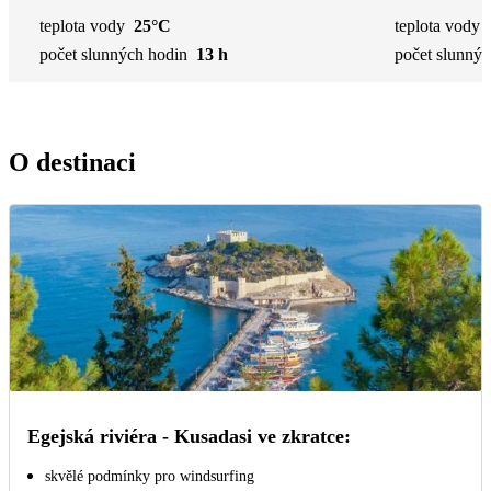
teplota vody
25°C
teplota vody
počet slunných hodin
13 h
počet slunnýc
O destinaci
Egejská riviéra - Kusadasi ve zkratce:
skvělé podmínky pro windsurfing