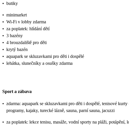
•
butiky
•
minimarket
•
Wi-Fi v lobby zdarma
•
za poplatek: hlídání dětí
•
3 bazény
•
4 brouzdaliště pro děti
•
krytý bazén
•
aquapark se skluzavkami pro děti i dospělé
•
lehátka, slunečníky a osušky zdarma
Sport a zábava
•
zdarma: aquapark se skluzavkami pro děti i dospělé, tenisové kurty (
programy, kajaky, turecké lázně, sauna, parní sauna, jacuzzi
•
za poplatek: lekce tenisu, masáže, vodní sporty na pláži, potápění, 