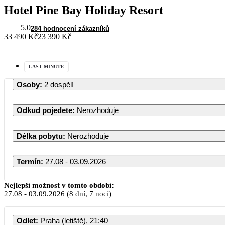
Hotel Pine Bay Holiday Resort
5.0
284 hodnocení zákazníků
33 490 Kč
23 390 Kč
LAST MINUTE
Osoby
:
2 dospělí
Odkud pojedete
:
Nerozhoduje
Délka pobytu
:
Nerozhoduje
Termín
:
27.08 - 03.09.2026
Nejlepší možnost v tomto období:
27.08
-
03.09.2026
(8 dní, 7 nocí)
Odlet
:
Praha (letiště), 21:40