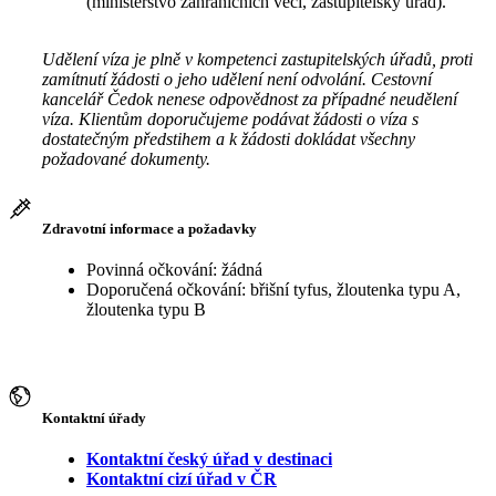
(ministerstvo zahraničních věcí, zastupitelský úřad).
Udělení víza je plně v kompetenci zastupitelských úřadů, proti
zamítnutí žádosti o jeho udělení není odvolání. Cestovní
kancelář Čedok nenese odpovědnost za případné neudělení
víza. Klientům doporučujeme podávat žádosti o víza s
dostatečným předstihem a k žádosti dokládat všechny
požadované dokumenty.
Zdravotní informace a požadavky
Povinná očkování: žádná
Doporučená očkování: břišní tyfus, žloutenka typu A,
žloutenka typu B
Kontaktní úřady
Kontaktní český úřad v destinaci
Kontaktní cizí úřad v ČR