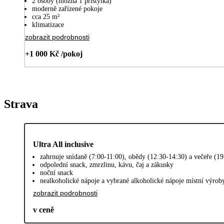
2 osoby (možná 1 přistýlka)
moderně zařízené pokoje
cca 25 m²
klimatizace
zobrazit podrobnosti
+1 000 Kč /pokoj
Strava
Ultra All inclusive
zahrnuje snídaně (7:00-11:00), obědy (12:30-14:30) a večeře (1
odpolední snack, zmrzlinu, kávu, čaj a zákusky
noční snack
nealkoholické nápoje a vybrané alkoholické nápoje místní výrob
zobrazit podrobnosti
v ceně