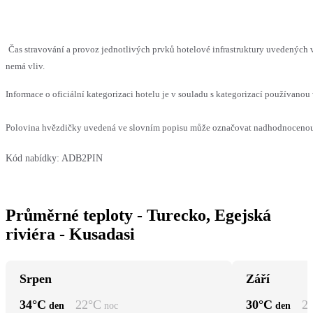
Čas stravování a provoz jednotlivých prvků hotelové infrastruktury uvedených
nemá vliv.
Informace o oficiální kategorizaci hotelu je v souladu s kategorizací používanou 
Polovina hvězdičky uvedená ve slovním popisu může označovat nadhodnocenou n
Kód nabídky:
ADB2PIN
Průměrné teploty - Turecko, Egejská
riviéra - Kusadasi
Srpen
Září
34
°C
22
°C
30
°C
2
den
noc
den