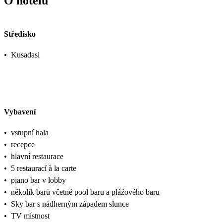
O hotelu
Středisko
•
Kusadasi
Vybavení
•
vstupní hala
•
recepce
•
hlavní restaurace
•
5 restaurací à la carte
•
piano bar v lobby
•
několik barů včetně pool baru a plážového baru
•
Sky bar s nádherným západem slunce
•
TV místnost