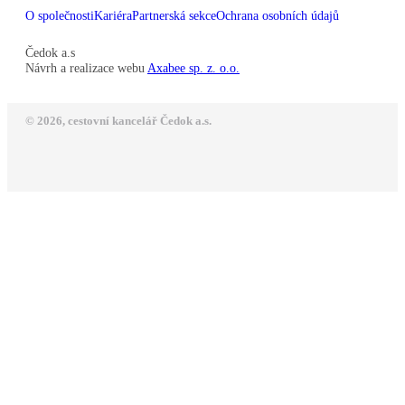
O společnosti
Kariéra
Partnerská sekce
Ochrana osobních údajů
Čedok a.s
Návrh a realizace webu
Axabee sp. z. o.o.
© 2026, cestovní kancelář Čedok a.s.