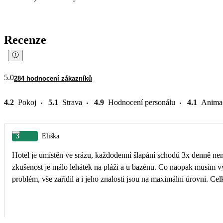
Recenze
5.0
284 hodnocení zákazníků
4.2
Pokoj
5.1
Strava
4.9
Hodnocení personálu
4.1
Anima
3
Eliška
Hotel je umístěn ve srázu, každodenní šlapání schodů 3x denně nen
zkušenost je málo lehátek na pláži a u bazénu. Co naopak musím v
problém, vše zařídil a i jeho znalosti jsou na maximální úrovni. Celk