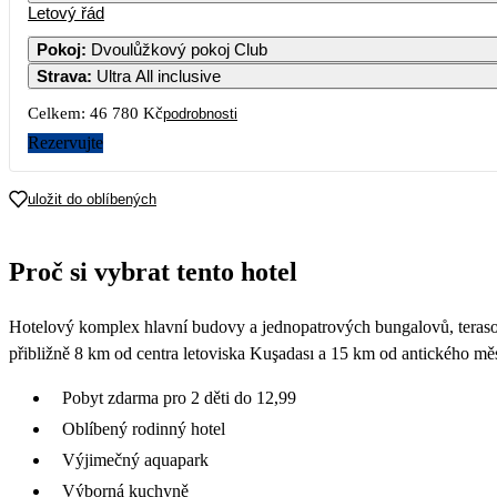
Letový řád
Pokoj
:
Dvoulůžkový pokoj Club
Strava
:
Ultra All inclusive
Celkem:
46 780 Kč
podrobnosti
Rezervujte
uložit do oblíbených
Proč si vybrat tento hotel
Hotelový komplex hlavní budovy a jednopatrových bungalovů, terasovi
přibližně 8 km od centra letoviska Kuşadası a 15 km od antického mě
Pobyt zdarma pro 2 děti do 12,99
Oblíbený rodinný hotel
Výjimečný aquapark
Výborná kuchyně