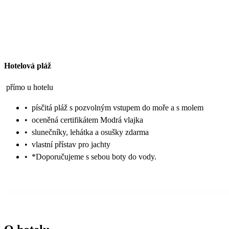
Hotelová pláž
přímo u hotelu
•
písčitá pláž s pozvolným vstupem do moře a s molem
•
oceněná certifikátem Modrá vlajka
•
slunečníky, lehátka a osušky zdarma
•
vlastní přístav pro jachty
•
*Doporučujeme s sebou boty do vody.