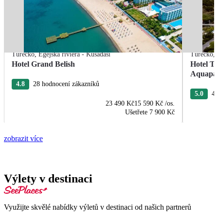
Turecko
,
Egejská riviéra - Kusadasi
Turecko
,
Hotel Grand Belish
Hotel T
Aquapa
4.8
28 hodnocení zákazníků
5.0
4 
23 490 Kč
15 590 Kč
/os.
Ušetřete
7 900 Kč
zobrazit více
Výlety v destinaci
Využijte skvělé nabídky výletů v destinaci od našich partnerů