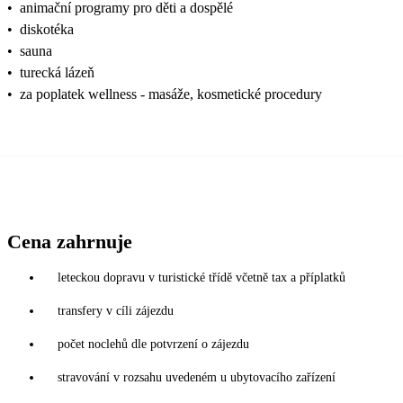
•
animační programy pro děti a dospělé
•
diskotéka
•
sauna
•
turecká lázeň
•
za poplatek wellness - masáže, kosmetické procedury
Cena zahrnuje
leteckou dopravu v turistické třídě včetně tax a příplatků
transfery v cíli zájezdu
počet noclehů dle potvrzení o zájezdu
stravování v rozsahu uvedeném u ubytovacího zařízení