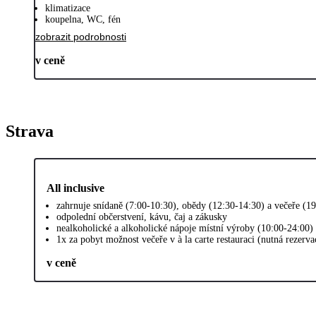
klimatizace
koupelna, WC, fén
zobrazit podrobnosti
v ceně
Strava
All inclusive
zahrnuje snídaně (7:00-10:30), obědy (12:30-14:30) a večeře (1
odpolední občerstvení, kávu, čaj a zákusky
nealkoholické a alkoholické nápoje místní výroby (10:00-24:00)
1x za pobyt možnost večeře v à la carte restauraci (nutná rezerv
v ceně