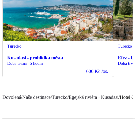
Turecko
Turecko
Kusadasi - prohlídka města
Efez - D
Doba trvání
:
5 hodin
Doba trvá
606 Kč
/os.
Dovolená
/
Naše destinace
/
Turecko
/
Egejská riviéra - Kusadasi
/
Hotel G