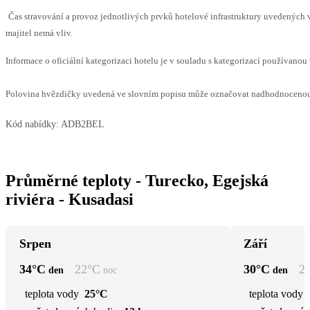
Čas stravování a provoz jednotlivých prvků hotelové infrastruktury uvedenýc
majitel nemá vliv.
Informace o oficiální kategorizaci hotelu je v souladu s kategorizací používanou 
Polovina hvězdičky uvedená ve slovním popisu může označovat nadhodnocenou n
Kód nabídky:
ADB2BEL
Průměrné teploty - Turecko, Egejská
riviéra - Kusadasi
Srpen
Září
34
°C
22
°C
30
°C
2
den
noc
den
teplota vody
25°C
teplota vody