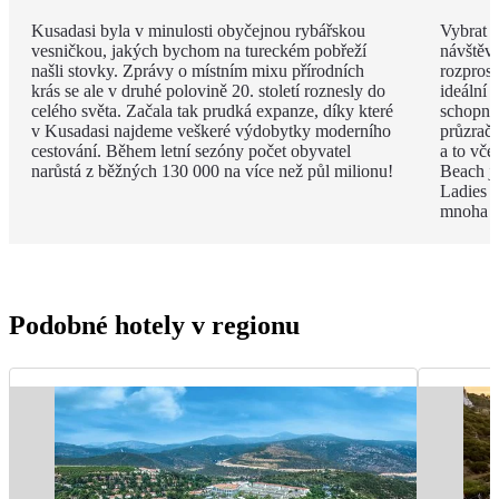
Kusadasi byla v minulosti obyčejnou rybářskou
Vybrat j
vesničkou, jakých bychom na tureckém pobřeží
návštěvu
našli stovky. Zprávy o místním mixu přírodních
rozpros
krás se ale v druhé polovině 20. století roznesly do
ideální 
celého světa. Začala tak prudká expanze, díky které
schopni 
v Kusadasi najdeme veškeré výdobytky moderního
průzračn
cestování. Během letní sezóny počet obyvatel
a to vče
narůstá z běžných 130 000 na více než půl milionu!
Beach je
Ladies B
mnoha p
Podobné hotely v regionu