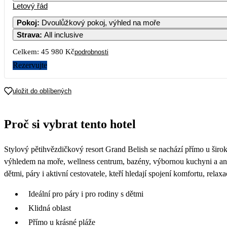
Letový řád
Pokoj
:
Dvoulůžkový pokoj, výhled na moře
Strava
:
All inclusive
Celkem:
45 980 Kč
podrobnosti
Rezervujte
uložit do oblíbených
Proč si vybrat tento hotel
Stylový pětihvězdičkový resort Grand Belish se nachází přímo u širok
výhledem na moře, wellness centrum, bazény, výbornou kuchyni a ani
dětmi, páry i aktivní cestovatele, kteří hledají spojení komfortu, rel
Ideální pro páry i pro rodiny s dětmi
Klidná oblast
Přímo u krásné pláže