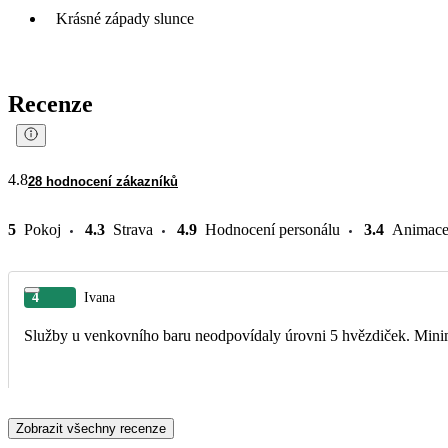
Krásné západy slunce
Recenze
4.8
28 hodnocení zákazníků
5
Pokoj
4.3
Strava
4.9
Hodnocení personálu
3.4
Animac
4
Ivana
Služby u venkovního baru neodpovídaly úrovni 5 hvězdiček. Minimá
Zobrazit všechny recenze