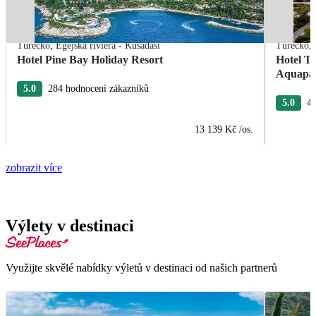
Turecko
,
Egejská riviéra - Kusadasi
Turecko
,
Hotel Pine Bay Holiday Resort
Hotel T
Aquapa
5.0
284 hodnocení zákazníků
5.0
4 
13 139 Kč
/os.
zobrazit více
Výlety v destinaci
Využijte skvělé nabídky výletů v destinaci od našich partnerů