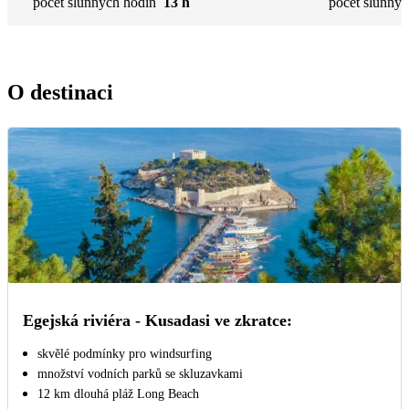
počet slunných hodin
13 h
počet slunnýc
O destinaci
Egejská riviéra - Kusadasi ve zkratce:
skvělé podmínky pro windsurfing
množství vodních parků se skluzavkami
12 km dlouhá pláž Long Beach