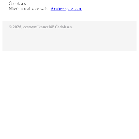
Čedok a.s
Návrh a realizace webu
Axabee sp. z. o.o.
© 2026, cestovní kancelář Čedok a.s.