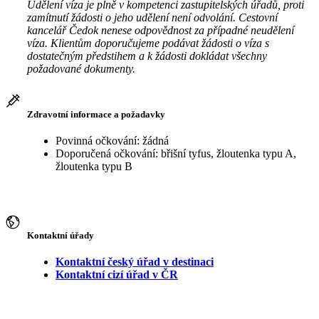
Udělení víza je plně v kompetenci zastupitelských úřadů, proti
zamítnutí žádosti o jeho udělení není odvolání. Cestovní
kancelář Čedok nenese odpovědnost za případné neudělení
víza. Klientům doporučujeme podávat žádosti o víza s
dostatečným předstihem a k žádosti dokládat všechny
požadované dokumenty.
Zdravotní informace a požadavky
Povinná očkování: žádná
Doporučená očkování: břišní tyfus, žloutenka typu A,
žloutenka typu B
Kontaktní úřady
Kontaktní český úřad v destinaci
Kontaktní cizí úřad v ČR