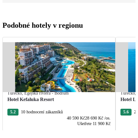
Podobné hotely v regionu
Turecko
,
Egejská riviéra - Bodrum
Turecko
,
Hotel Kefaluka Resort
Hotel L
5.2
10 hodnocení zákazníků
5.6
24
40 590 Kč
28 690 Kč
/os.
Ušetřete
11 900 Kč