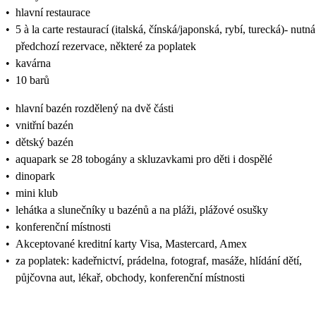
•
hlavní restaurace
•
5 à la carte restaurací (italská, čínská/japonská, rybí, turecká)- nutná
předchozí rezervace, některé za poplatek
•
kavárna
•
10 barů
•
hlavní bazén rozdělený na dvě části
•
vnitřní bazén
•
dětský bazén
•
aquapark se 28 tobogány a skluzavkami pro děti i dospělé
•
dinopark
•
mini klub
•
lehátka a slunečníky u bazénů a na pláži, plážové osušky
•
konferenční místnosti
•
Akceptované kreditní karty Visa, Mastercard, Amex
•
za poplatek: kadeřnictví, prádelna, fotograf, masáže, hlídání dětí,
půjčovna aut, lékař, obchody, konferenční místnosti