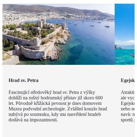
Hrad sv. Petra
Egejsk
Fascinující středověký hrad sv. Petra z výšky
Atraktiv
dohlíží na rušný bodrumský přístav již skoro 600
ale vyce
let. Původně křižácká pevnost je dnes domovem
Egejské
Muzea podvodní archeologie. Zvláštní kouzlo hrad
nebo ne
nabývá po soumraku, kdy mu nasvětlení hradeb
navíc na
dodává na impozantnosti.
sportů j