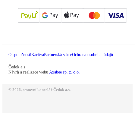
O společnosti
Kariéra
Partnerská sekce
Ochrana osobních údajů
Čedok a.s
Návrh a realizace webu
Axabee sp. z. o.o.
© 2026, cestovní kancelář Čedok a.s.