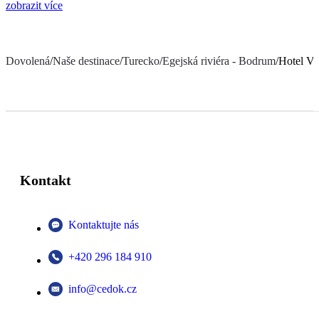
zobrazit více
Dovolená
/
Naše destinace
/
Turecko
/
Egejská riviéra - Bodrum
/
Hotel V
Kontakt
Kontaktujte nás
+420 296 184 910
info@cedok.cz