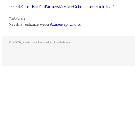
O společnosti
Kariéra
Partnerská sekce
Ochrana osobních údajů
Čedok a.s
Návrh a realizace webu
Axabee sp. z. o.o.
© 2026, cestovní kancelář Čedok a.s.