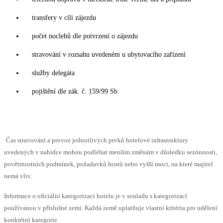
transfery v cíli zájezdu
počet noclehů dle potvrzení o zájezdu
stravování v rozsahu uvedeném u ubytovacího zařízení
služby delegáta
pojištění dle zák. č. 159/99 Sb.
Čas stravování a provoz jednotlivých prvků hotelové infrastruktury
uvedených v nabídce mohou podléhat menším změnám v důsledku sezónnosti,
povětrnostních podmínek, požadavků hostů nebo vyšší moci, na které majitel
nemá vliv.
Informace o oficiální kategorizaci hotelu je v souladu s kategorizací
používanou v příslušné zemi. Každá země uplatňuje vlastní kritéria pro udělení
konkrétní kategorie.