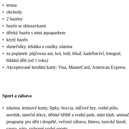
•
terasa
•
obchody
•
2 bazény
•
bazén se skluzavkami
•
dětský bazén s mini aquaparkem
•
krytý bazén
•
slunečníky, lehátka a osušky zdarma
•
za poplatek: půjčovna aut, kol, lodí, lékař, kadeřnictví, fotograf,
hlídání dětí (od 1 roku)
•
Akceptované kreditní karty: Visa, MasterCard, American Express.
Sport a zábava
•
zdarma: tenisové kurty, šipky, boccia, míčové hry, vodní pólo,
aerobik, taneční lekce, dětské hřiště a vodní park, mini klub, anima
programy pro děti i dospělé, večerní zábava, fitness, turecké lázně,
sauna, pára, vybrané vodní sporty