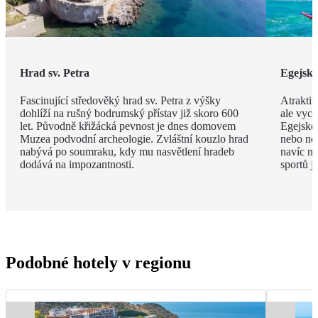
Hrad sv. Petra
Egejsk
Fascinující středověký hrad sv. Petra z výšky
Atraktiv
dohlíží na rušný bodrumský přístav již skoro 600
ale vyce
let. Původně křižácká pevnost je dnes domovem
Egejské
Muzea podvodní archeologie. Zvláštní kouzlo hrad
nebo ne
nabývá po soumraku, kdy mu nasvětlení hradeb
navíc na
dodává na impozantnosti.
sportů j
Podobné hotely v regionu