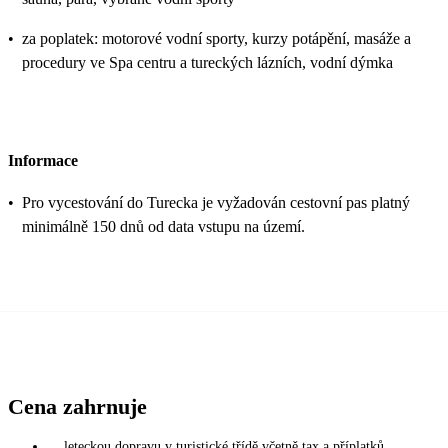
•
za poplatek: motorové vodní sporty, kurzy potápění, masáže a
procedury ve Spa centru a tureckých lázních, vodní dýmka
Informace
•
Pro vycestování do Turecka je vyžadován cestovní pas platný
minimálně 150 dnů od data vstupu na území.
Cena zahrnuje
leteckou dopravu v turistické třídě včetně tax a příplatků