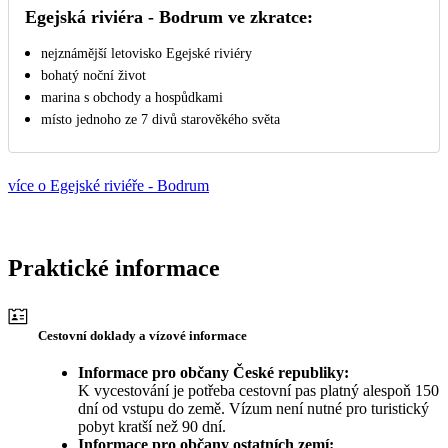
Egejská riviéra - Bodrum ve zkratce:
nejznámější letovisko Egejské riviéry
bohatý noční život
marina s obchody a hospůdkami
místo jednoho ze 7 divů starověkého světa
více o Egejské riviéře - Bodrum
Praktické informace
Cestovní doklady a vízové informace
Informace pro občany České republiky:
K vycestování je potřeba cestovní pas platný alespoň 150
dní od vstupu do země. Vízum není nutné pro turistický
pobyt kratší než 90 dní.
Informace pro občany ostatních zemí: