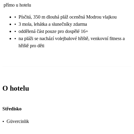
přímo u hotelu
•
Písčitá, 350 m dlouhá pláž oceněná Modrou vlajkou
•
3 mola, lehátka a slunečníky zdarma
•
oddělená část pouze pro dospělé 16+
•
na pláži se nachází volejbalové hřiště, venkovní fitness a
hřiště pro děti
O hotelu
Středisko
•
Güvercinlik