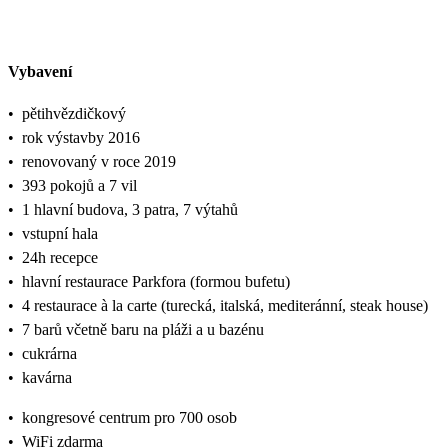
Vybavení
•
pětihvězdičkový
•
rok výstavby 2016
•
renovovaný v roce 2019
•
393 pokojů a 7 vil
•
1 hlavní budova, 3 patra, 7 výtahů
•
vstupní hala
•
24h recepce
•
hlavní restaurace Parkfora (formou bufetu)
•
4 restaurace à la carte (turecká, italská, mediteránní, steak house)
•
7 barů včetně baru na pláži a u bazénu
•
cukrárna
•
kavárna
•
kongresové centrum pro 700 osob
•
WiFi zdarma