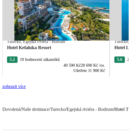
Turecko
,
Egejská riviéra - Bodrum
Turecko
,
Hotel Kefaluka Resort
Hotel L
5.2
10 hodnocení zákazníků
5.6
24
40 590 Kč
28 690 Kč
/os.
Ušetřete
11 900 Kč
zobrazit více
Dovolená
/
Naše destinace
/
Turecko
/
Egejská riviéra - Bodrum
/
Hotel Ti