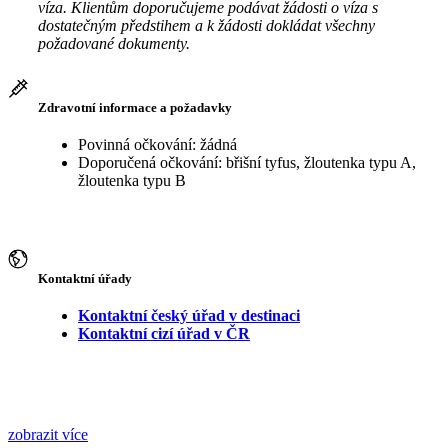
víza. Klientům doporučujeme podávat žádosti o víza s
dostatečným předstihem a k žádosti dokládat všechny
požadované dokumenty.
Zdravotní informace a požadavky
Povinná očkování: žádná
Doporučená očkování: břišní tyfus, žloutenka typu A,
žloutenka typu B
Kontaktní úřady
Kontaktní český úřad v destinaci
Kontaktní cizí úřad v ČR
zobrazit více