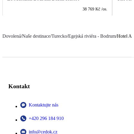
38 769 Kč
/os.
Dovolená
/
Naše destinace
/
Turecko
/
Egejská riviéra - Bodrum
/
Hotel Az
Kontakt
Kontaktujte nás
+420 296 184 910
info@cedok.cz