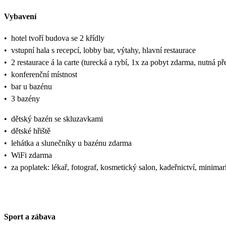
Vybavení
•
hotel tvoří budova se 2 křídly
•
vstupní hala s recepcí, lobby bar, výtahy, hlavní restaurace
•
2 restaurace á la carte (turecká a rybí, 1x za pobyt zdarma, nutná p
•
konferenční místnost
•
bar u bazénu
•
3 bazény
•
dětský bazén se skluzavkami
•
dětské hřiště
•
lehátka a slunečníky u bazénu zdarma
•
WiFi zdarma
•
za poplatek: lékař, fotograf, kosmetický salon, kadeřnictví, minima
Sport a zábava