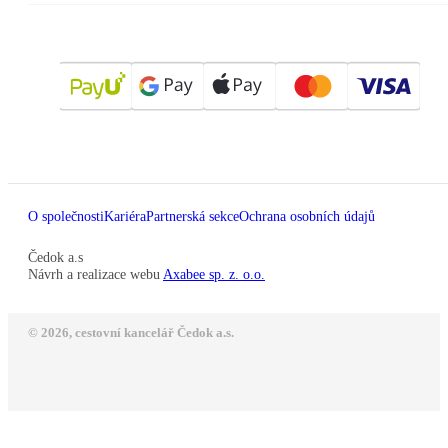
O společnosti
Kariéra
Partnerská sekce
Ochrana osobních údajů
Čedok a.s
Návrh a realizace webu
Axabee sp. z. o.o.
© 2026, cestovní kancelář Čedok a.s.