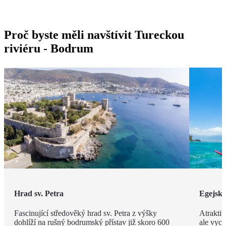
Proč byste měli navštívit Tureckou
riviéru - Bodrum
Hrad sv. Petra
Egejsk
Fascinující středověký hrad sv. Petra z výšky
Atraktiv
dohlíží na rušný bodrumský přístav již skoro 600
ale vyce