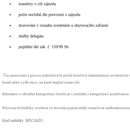
transfery v cíli zájezdu
počet noclehů dle potvrzení o zájezdu
stravování v rozsahu uvedeném u ubytovacího zařízení
služby delegáta
pojištění dle zák. č. 159/99 Sb.
Čas stravování a provoz jednotlivých prvků hotelové infrastruktury uvedený
hostů nebo vyšší moci, na které majitel nemá vliv.
Informace o oficiální kategorizaci hotelu je v souladu s kategorizací používanou 
Polovina hvězdičky uvedená ve slovním popisu může označovat nadhodnocenou n
Kód nabídky:
BJV2AZU