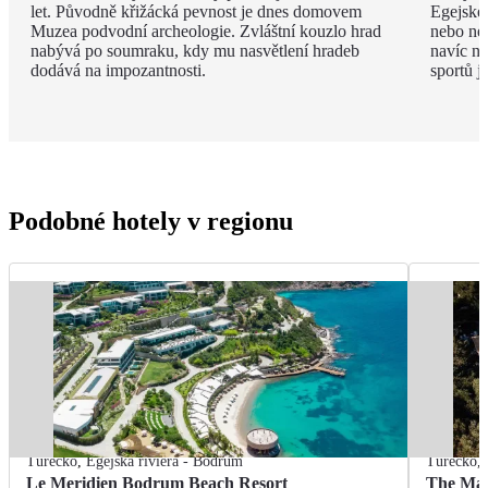
let. Původně křižácká pevnost je dnes domovem
Egejské
Muzea podvodní archeologie. Zvláštní kouzlo hrad
nebo ne
nabývá po soumraku, kdy mu nasvětlení hradeb
navíc na
dodává na impozantnosti.
sportů j
Podobné hotely v regionu
Turecko
,
Egejská riviéra - Bodrum
Turecko
,
Le Meridien Bodrum Beach Resort
The Ma