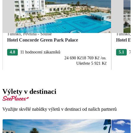
Tunisko
,
Pevnina - Sousse
Tunisko
,
Hotel Concorde Green Park Palace
Hotel E
4.8
11 hodnocení zákazníků
5.1
7 
24 690 Kč
18 769 Kč
/os.
Ušetřete
5 921 Kč
Výlety v destinaci
Využijte skvělé nabídky výletů v destinaci od našich partnerů