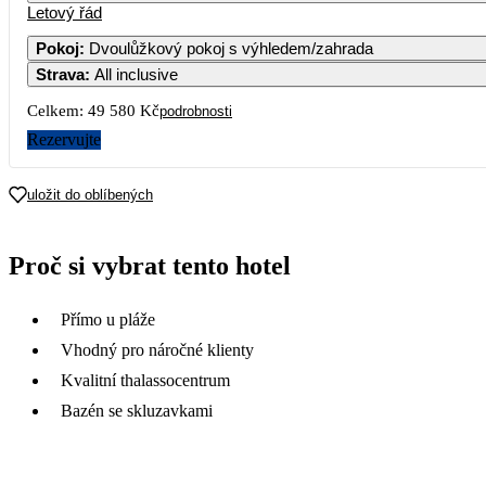
Letový řád
1
2
3
24 790
Pokoj
:
Dvoulůžkový pokoj s výhledem/zahrada
Strava
:
All inclusive
5
6
7
8
9
10
Celkem:
49 580 Kč
podrobnosti
12
13
14
15
16
17
Rezervujte
19
20
21
22
23
24
uložit do oblíbených
26
27
28
29
30
31
Proč si vybrat tento hotel
Přímo u pláže
Vhodný pro náročné klienty
Kvalitní thalassocentrum
Bazén se skluzavkami