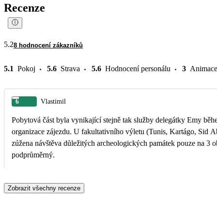
Recenze
5.2
8 hodnocení zákazníků
5.1
Pokoj
5.6
Strava
5.6
Hodnocení personálu
3
Animac
6
Vlastimil
Pobytová část byla vynikající stejně tak služby delegátky Emy bě
organizace zájezdu. U fakultativního výletu (Tunis, Kartágo, Sid Abu Said) byla v Kartágu
zúžena návštěva důležitých archeologických památek pouze na 3 ob
podprůměrný.
Zobrazit všechny recenze