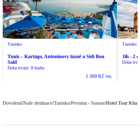
Tunisko
Tunisko
Tunis – Kartágo, Antoninovy lázně a Sidi Bou
Jih - 2 
Said
Doba trvá
Doba trvání
:
8 hodin
1 369 Kč
/os.
Dovolená
/
Naše destinace
/
Tunisko
/
Pevnina - Sousse
/
Hotel Tour Khal