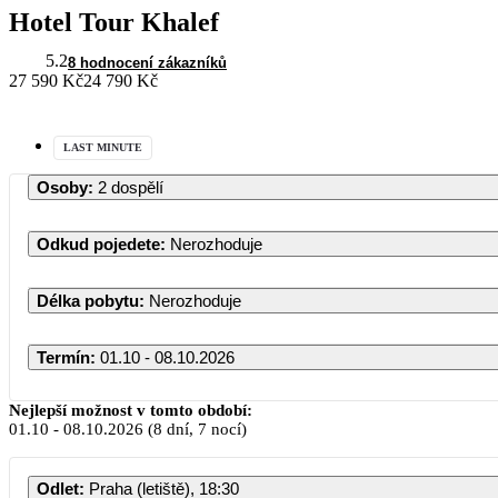
Hotel Tour Khalef
5.2
8 hodnocení zákazníků
27 590 Kč
24 790 Kč
LAST MINUTE
Osoby
:
2 dospělí
Odkud pojedete
:
Nerozhoduje
Délka pobytu
:
Nerozhoduje
Termín
:
01.10 - 08.10.2026
Říjen 2026
Nejlepší možnost v tomto období:
01.10
-
08.10.2026
(8 dní, 7 nocí)
PO
ÚT
ST
ČT
PÁ
SO
Odlet
:
Praha (letiště), 18:30