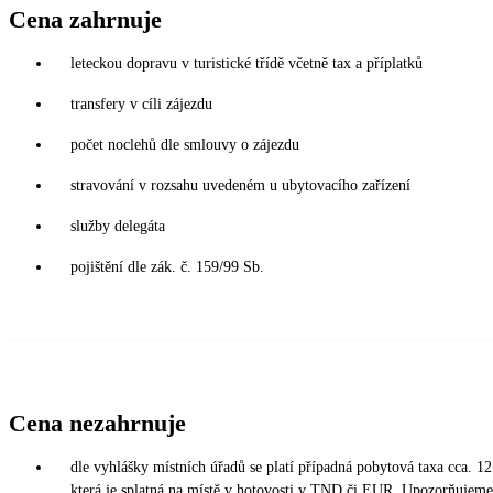
Cena zahrnuje
leteckou dopravu v turistické třídě včetně tax a příplatků
transfery v cíli zájezdu
počet noclehů dle smlouvy o zájezdu
stravování v rozsahu uvedeném u ubytovacího zařízení
služby delegáta
pojištění dle zák. č. 159/99 Sb.
Cena nezahrnuje
dle vyhlášky místních úřadů se platí případná pobytová taxa cca. 12
která je splatná na místě v hotovosti v TND či EUR. Upozorňujeme,