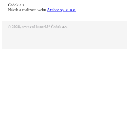
Čedok a.s
Návrh a realizace webu
Axabee sp. z. o.o.
© 2026, cestovní kancelář Čedok a.s.