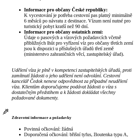
Informace pro občany České republiky:
K vycestování je potřeba cestovní pas platný minimálně
6 měsíců po návratu z destinace. Vízum není nutné pro
turistický pobyt kratší než 90 dní.
Informace pro občany ostatních zemí:
Údaje o pasových a vízových požadavcích včetně
přibližných lhůt pro vyřízení víz pro občany třetích zemí
jsou k dispozici u příslušných úřadů třetí země
(ministerstvo zahraničních věcí, zastupitelský úřad).
Udělení víza je plně v kompetenci zastupitelských úřadů, proti
zamítnutí žádosti o jeho udělení není odvolání. Cestovní
kancelář Čedok nenese odpovědnost za případné neudělení
víza. Klientům doporučujeme podávat žádosti o víza s
dostatečným předstihem a k žádosti dokládat všechny
požadované dokumenty.
Zdravotní informace a požadavky
Povinná očkování: žádná
Doporučená očkování: břišní tyfus, žloutenka typu A,