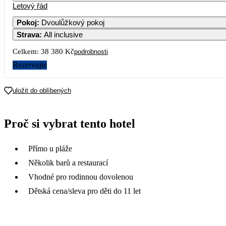
Letový řád
1
2
3
4
5
19 190
Pokoj
:
Dvoulůžkový pokoj
Strava
:
All inclusive
7
8
9
10
11
12
Celkem:
38 380 Kč
podrobnosti
14
15
16
17
18
19
Rezervujte
21
22
23
24
25
26
uložit do oblíbených
18 590
28
29
30
Proč si vybrat tento hotel
Přímo u pláže
Několik barů a restaurací
Vhodné pro rodinnou dovolenou
Dětská cena/sleva pro děti do 11 let