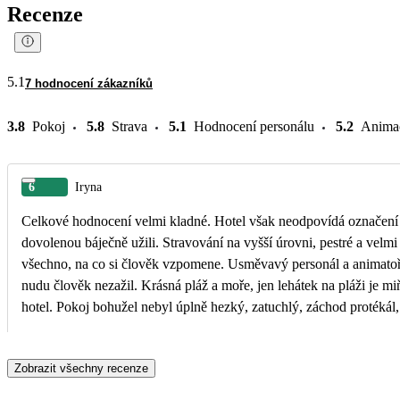
Recenze
5.1
7 hodnocení zákazníků
3.8
Pokoj
5.8
Strava
5.1
Hodnocení personálu
5.2
Anima
6
Iryna
Celkové hodnocení velmi kladné. Hotel však neodpovídá označení 5*
dovolenou báječně užili. Stravování na vyšší úrovni, pestré a velmi 
všechno, na co si člověk vzpomene. Usměvavý personál a animatoř
nudu člověk nezažil. Krásná pláž a moře, jen lehátek na pláži je mi
hotel. Pokoj bohužel nebyl úplně hezký, zatuchlý, záchod protékál
nepřišel závadu odstranit, ale výhled na moře to zachránil. Všude či
jedničku. I když jsou tam menší nedostatky hotel doporučuji, dovol
Zobrazit všechny recenze