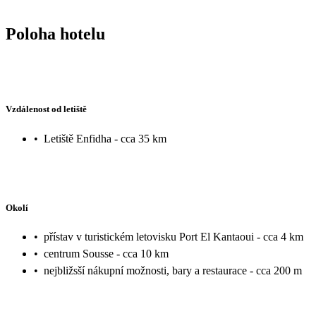
Poloha hotelu
Vzdálenost od letiště
•
Letiště Enfidha - cca 35 km
Okolí
•
přístav v turistickém letovisku Port El Kantaoui - cca 4 km
•
centrum Sousse - cca 10 km
•
nejbližsší nákupní možnosti, bary a restaurace - cca 200 m