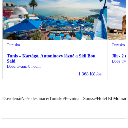
Tunisko
Tunisko
Tunis – Kartágo, Antoninovy lázně a Sidi Bou
Jih - 2 
Said
Doba trvá
Doba trvání
:
8 hodin
1 368 Kč
/os.
Dovolená
/
Naše destinace
/
Tunisko
/
Pevnina - Sousse
/
Hotel El Mourad