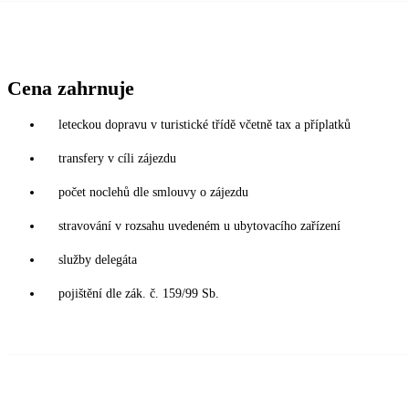
Cena zahrnuje
leteckou dopravu v turistické třídě včetně tax a příplatků
transfery v cíli zájezdu
počet noclehů dle smlouvy o zájezdu
stravování v rozsahu uvedeném u ubytovacího zařízení
služby delegáta
pojištění dle zák. č. 159/99 Sb.