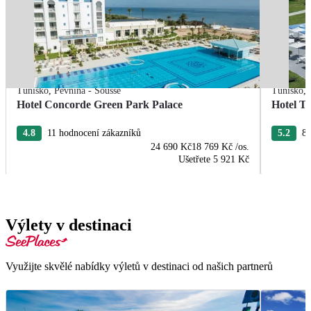
Tunisko
,
Pevnina - Sousse
Tunisko
,
Hotel Concorde Green Park Palace
Hotel T
4.8
11 hodnocení zákazníků
5.2
8 
24 690 Kč
18 769 Kč
/os.
Ušetřete
5 921 Kč
Výlety v destinaci
Využijte skvělé nabídky výletů v destinaci od našich partnerů