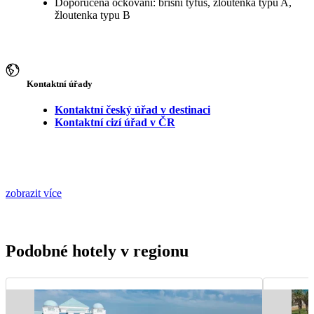
Doporučená očkování: břišní tyfus, žloutenka typu A,
žloutenka typu B
Kontaktní úřady
Kontaktní český úřad v destinaci
Kontaktní cizí úřad v ČR
zobrazit více
Podobné hotely v regionu