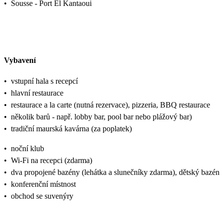
•
Sousse - Port El Kantaoui
Vybavení
•
vstupní hala s recepcí
•
hlavní restaurace
•
restaurace a la carte (nutná rezervace), pizzeria, BBQ restaurace
•
několik barů - např. lobby bar, pool bar nebo plážový bar)
•
tradiční maurská kavárna (za poplatek)
•
noční klub
•
Wi-Fi na recepci (zdarma)
•
dva propojené bazény (lehátka a slunečníky zdarma), dětský bazén
•
konferenční místnost
•
obchod se suvenýry