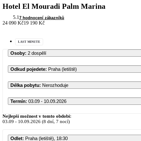
Hotel El Mouradi Palm Marina
5.1
7 hodnocení zákazníků
24 090 Kč
19 190 Kč
LAST MINUTE
Osoby
:
2 dospělí
Odkud pojedete
:
Praha (letiště)
Délka pobytu
:
Nerozhoduje
Termín
:
03.09 - 10.09.2026
Září 2026
Nejlepší možnost v tomto období:
03.09
-
10.09.2026
(8 dní, 7 nocí)
PO
ÚT
ST
ČT
PÁ
SO
Odlet
:
Praha (letiště), 18:30