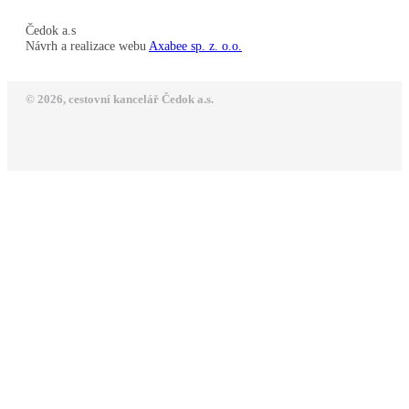
Čedok a.s
Návrh a realizace webu
Axabee sp. z. o.o.
© 2026, cestovní kancelář Čedok a.s.