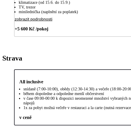
klimatizace (od 15.6. do 15.9.)
TV, trezor
minilednička (naplnění za poplatek)
zobrazit podrobnosti
+5 600 Kč /pokoj
Strava
All inclusive
snídaně (7:00-10:00), obědy (12:30-14:30) a večeře (18:00-20:0
během dopoledne a odpoledne menší občerstvení
v čase 09:00-00:00 k dispozici neomezené množství vybraných n
nápojů
1x za pobyt možná večeře v restauraci a la carte (nutná rezervace
v ceně