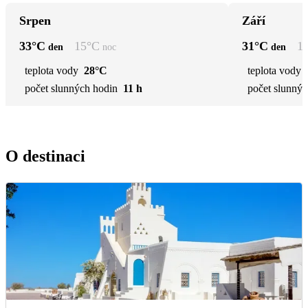
Srpen
Září
33
°C
15
°C
31
°C
1
den
noc
den
teplota vody
28°C
teplota vody
počet slunných hodin
11 h
počet slunnýc
O destinaci