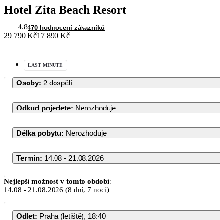
Hotel Zita Beach Resort
4.8
470 hodnocení zákazníků
29 790 Kč
17 890 Kč
LAST MINUTE
Osoby
:
2 dospělí
Odkud pojedete
:
Nerozhoduje
Délka pobytu
:
Nerozhoduje
Termín
:
14.08 - 21.08.2026
Srpen 2
Nejlepší možnost v tomto období:
14.08
-
21.08.2026
(8 dní, 7 nocí)
PO
ÚT
ST
ČT
Odlet
:
Praha (letiště), 18:40