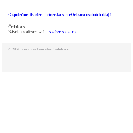
O společnosti
Kariéra
Partnerská sekce
Ochrana osobních údajů
Čedok a.s
Návrh a realizace webu
Axabee sp. z. o.o.
© 2026, cestovní kancelář Čedok a.s.