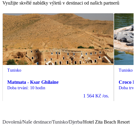
Využijte skvělé nabídky výletů v destinaci od našich partnerů
Tunisko
Tunisko
Matmata - Ksar Ghilaine
Croco 
Doba trvání
:
10 hodin
Doba trvá
1 564 Kč
/os.
Dovolená
/
Naše destinace
/
Tunisko
/
Djerba
/
Hotel Zita Beach Resort