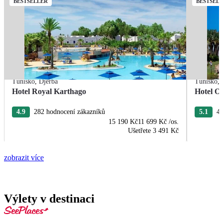
BESTSELLER
BESTSEL
Tunisko
,
Djerba
Tunisko
,
Hotel Royal Karthago
Hotel O
4.9
282 hodnocení zákazníků
5.1
41
15 190 Kč
11 699 Kč
/os.
Ušetřete
3 491 Kč
zobrazit více
Výlety v destinaci