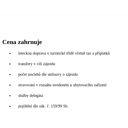
Cena zahrnuje
leteckou dopravu v turistické třídě včetně tax a příplatků
transfery v cíli zájezdu
počet noclehů dle smlouvy o zájezdu
stravování v rozsahu uvedeném u ubytovacího zařízení
služby delegáta
pojištění dle zák. č. 159/99 Sb.