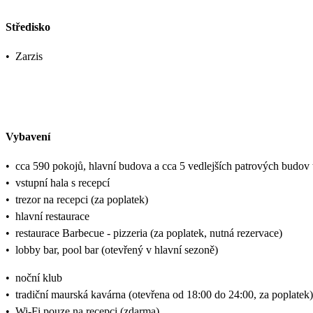
Středisko
•
Zarzis
Vybavení
•
cca 590 pokojů, hlavní budova a cca 5 vedlejších patrových budov
•
vstupní hala s recepcí
•
trezor na recepci (za poplatek)
•
hlavní restaurace
•
restaurace Barbecue - pizzeria (za poplatek, nutná rezervace)
•
lobby bar, pool bar (otevřený v hlavní sezoně)
•
noční klub
•
tradiční maurská kavárna (otevřena od 18:00 do 24:00, za poplatek)
•
Wi-Fi pouze na recepci (zdarma)