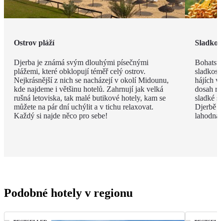
Ostrov pláží
Sladkos
Djerba je známá svým dlouhými písečnými
Bohatstv
plážemi, které obklopují téměř celý ostrov.
sladkost
Nejkrásnější z nich se nacházejí v okolí Midounu,
hájích v
kde najdeme i většinu hotelů. Zahrnují jak velká
dosah ru
rušná letoviska, tak malé butikové hotely, kam se
sladké s
můžete na pár dní uchýlit a v tichu relaxovat.
Djerbě p
Každý si najde něco pro sebe!
lahodná h
Podobné hotely v regionu