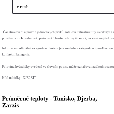
v ceně
Čas stravování a provoz jednotlivých prvků hotelové infrastruktury uvedenýc
povětrnostních podmínek, požadavků hostů nebo vyšší moci, na které majitel nem
Informace o oficiální kategorizaci hotelu je v souladu s kategorizací používanou 
konkrétní kategorie.
Polovina hvězdičky uvedená ve slovním popisu může označovat nadhodnocenou n
Kód nabídky:
DJE2ZIT
Průměrné teploty - Tunisko, Djerba,
Zarzis