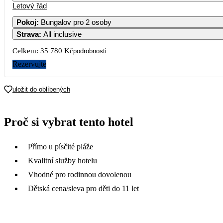
Letový řád
Pokoj
:
Bungalov pro 2 osoby
Strava
:
All inclusive
3
4
5
6
Celkem:
35 780 Kč
podrobnosti
10
11
12
13
Rezervujte
17
18
19
20
uložit do oblíbených
16 690
24
25
26
27
Proč si vybrat tento hotel
15 990
31
Přímo u písčité pláže
Kvalitní služby hotelu
Vhodné pro rodinnou dovolenou
Dětská cena/sleva pro děti do 11 let