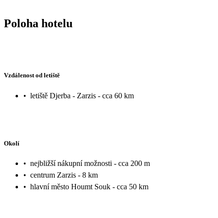
dôkazom spokojnosti. Cestovná kancelária zabezpečila transfer, delegáta, čo bolo úplne v poriadku a nemám čo
vytknúť.
Poloha hotelu
Vzdálenost od letiště
•
letiště Djerba - Zarzis - cca 60 km
Okolí
•
nejbližší nákupní možnosti - cca 200 m
•
centrum Zarzis - 8 km
•
hlavní město Houmt Souk - cca 50 km