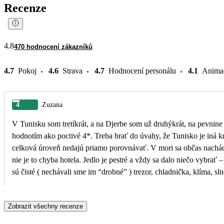
Recenze
4.8
470 hodnocení zákazníků
4.7
Pokoj
4.6
Strava
4.7
Hodnocení personálu
4.1
Anima
4
Zuzana
V Tunisku som tretíkrát, a na Djerbe som už druhýkrát, na pevnine
hodnotím ako poctivé 4*. Treba brať do úvahy, že Tunisko je iná kr
celková úroveň nedajú priamo porovnávať. V mori sa občas nachádzajú riasy, čo je pre túto lokalitu úplne bežné a
nie je to chyba hotela. Jedlo je pestré a vždy sa dalo niečo vybrať –
sú čisté ( nechávali sme im “drobné” ) trezor, chladnička, klíma, sln
cene zájazdu, niekde za poplatok, ale vždy sme to využili, nakoľko 
inzulínu sme ju museli mať) , v tomto hoteli som platila 2€/deň, za 
Zobrazit všechny recenze
spokojní. Ak niekto očakáva luxus na úrovni 4* napr. tureckých rezortov, môže byť sklamaný. Ak však zohľadní, že
ide o 4* hotel v Tunisku, dostane dobrý pomer ceny a kvality. Ja 