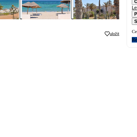
O
Le
P
S
Ce
uložit
Re