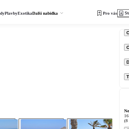
zdy
Plavby
Exotika
Další nabídka
Pro vás
St
O
D
T
Ne
16
(8