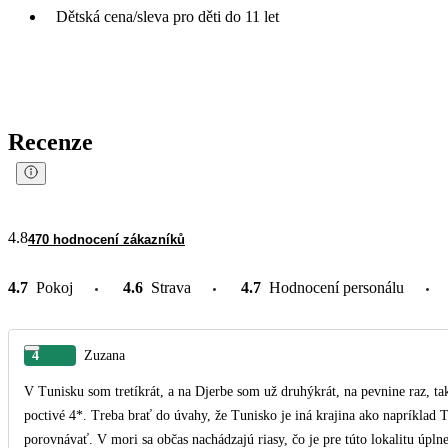
Dětská cena/sleva pro děti do 11 let
Recenze
4.8
470 hodnocení zákazníků
4.7
Pokoj
4.6
Strava
4.7
Hodnocení personálu
4
Zuzana
V Tunisku som tretíkrát, a na Djerbe som už druhýkrát, na pevnine raz, t
poctivé 4*. Treba brať do úvahy, že Tunisko je iná krajina ako napríklad 
porovnávať. V mori sa občas nachádzajú riasy, čo je pre túto lokalitu úplne bežné a nie je to chyba hotela. Jedlo je pestré a vždy sa