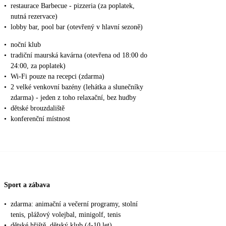
•
restaurace Barbecue - pizzeria (za poplatek,
nutná rezervace)
•
lobby bar, pool bar (otevřený v hlavní sezoně)
•
noční klub
•
tradiční maurská kavárna (otevřena od 18:00 do
24:00, za poplatek)
•
Wi-Fi pouze na recepci (zdarma)
•
2 velké venkovní bazény (lehátka a slunečníky
zdarma) - jeden z toho relaxační, bez hudby
•
dětské brouzdaliště
•
konferenční místnost
Sport a zábava
•
zdarma: animační a večerní programy, stolní
tenis, plážový volejbal, minigolf, tenis
•
dětské hřiště, dětský klub (4-10 let)