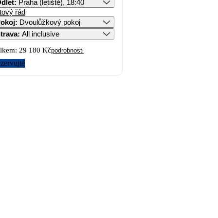
dlet
:
Praha (letiště), 18:40
tový řád
okoj
:
Dvoulůžkový pokoj
trava
:
All inclusive
lkem:
29 180 Kč
podrobnosti
zervujte