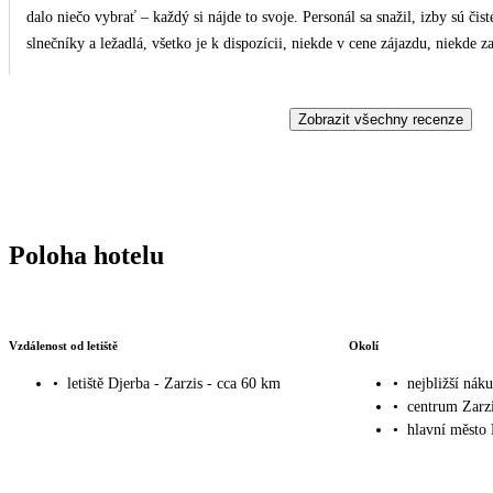
dalo niečo vybrať – každý si nájde to svoje. Personál sa snažil, izby sú čis
slnečníky a ležadlá, všetko je k dispozícii, niekde v cene zájazdu, niekde 
2€/trezor, 2€ chladnička (kvôli inzulínu sme ju museli mať) , v tomto hotel
sme boli spokojní. Ak niekto očakáva luxus na úrovni 4* napr. tureckých rezortov, môže byť sklamaný. Ak však zohľadní, že ide o
Zobrazit všechny recenze
4* hotel v Tunisku, dostane dobrý pomer ceny a kvality. Ja sa sem opako
spokojnosti. Cestovná kancelária zabezpečila transfer, delegáta, čo b
Poloha hotelu
Vzdálenost od letiště
Okolí
•
letiště Djerba - Zarzis - cca 60 km
•
nejbližší nák
•
centrum Zarz
•
hlavní město