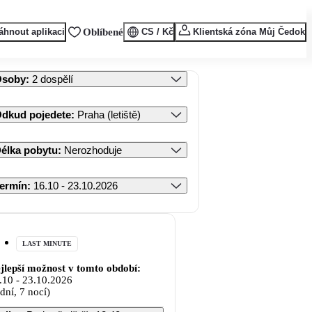
áhnout aplikaci
Oblíbené
CS / Kč
Klientská zóna Můj Čedok
Osoby
:
2 dospělí
dkud pojedete
:
Praha (letiště)
élka pobytu
:
Nerozhoduje
ermín
:
16.10 - 23.10.2026
LAST MINUTE
jlepší možnost v tomto období:
.10
-
23.10.2026
 dní, 7 nocí)