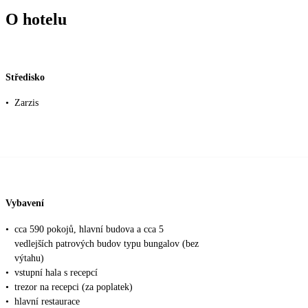
O hotelu
Středisko
•
Zarzis
Vybavení
•
cca 590 pokojů, hlavní budova a cca 5
vedlejších patrových budov typu bungalov (bez
výtahu)
•
vstupní hala s recepcí
•
trezor na recepci (za poplatek)
•
hlavní restaurace