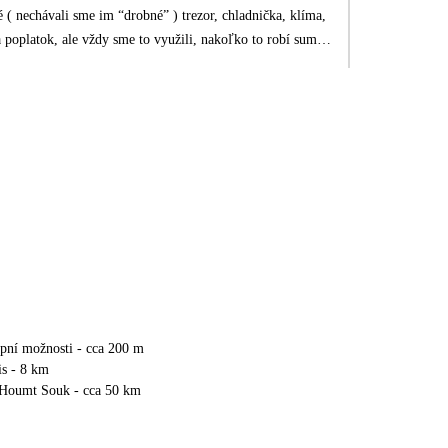
té ( nechávali sme im “drobné” ) trezor, chladnička, klíma,
za poplatok, ale vždy sme to využili, nakoľko to robí sumu
i som platila 2€/deň, za os.- slnečníky a ležadlá, celkovo
vane vraciam, čo je pre mňa najlepším dôkazom
olo úplne v poriadku a nemám čo vytknúť.
upní možnosti - cca 200 m
is - 8 km
 Houmt Souk - cca 50 km