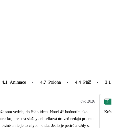
4.1
Animace
4.7
Poloha
4.4
Pláž
3.1
Atrakce
čvc 2026
5
Fat
akže som vedela, do čoho idem. Hotel 4* hodnotím ako
Krásná dovole
Turecko, preto sa služby ani celková úroveň nedajú priamo