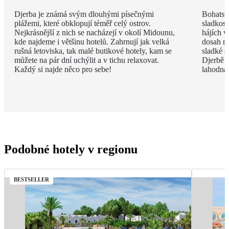
Djerba je známá svým dlouhými písečnými
Bohatstv
plážemi, které obklopují téměř celý ostrov.
sladkost
Nejkrásnější z nich se nacházejí v okolí Midounu,
hájích v
kde najdeme i většinu hotelů. Zahrnují jak velká
dosah ru
rušná letoviska, tak malé butikové hotely, kam se
sladké s
můžete na pár dní uchýlit a v tichu relaxovat.
Djerbě p
Každý si najde něco pro sebe!
lahodná h
Podobné hotely v regionu
BESTSELLER