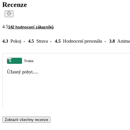
Recenze
4.5
142 hodnocení zákazníků
4.3
Pokoj
4.5
Strava
4.5
Hodnocení personálu
3.8
Anima
6
Ivana
Úžasný pobyt.....
Zobrazit všechny recenze