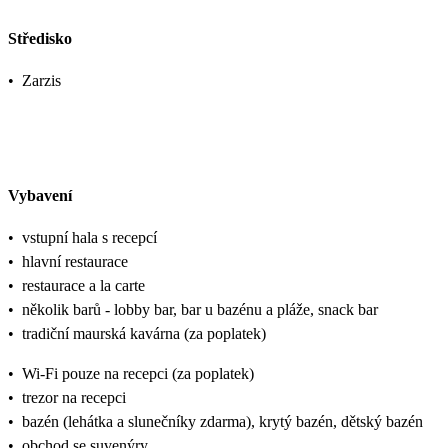
Středisko
•
Zarzis
Vybavení
•
vstupní hala s recepcí
•
hlavní restaurace
•
restaurace a la carte
•
několik barů - lobby bar, bar u bazénu a pláže, snack bar
•
tradiční maurská kavárna (za poplatek)
•
Wi-Fi pouze na recepci (za poplatek)
•
trezor na recepci
•
bazén (lehátka a slunečníky zdarma), krytý bazén, dětský bazén
•
obchod se suvenýry