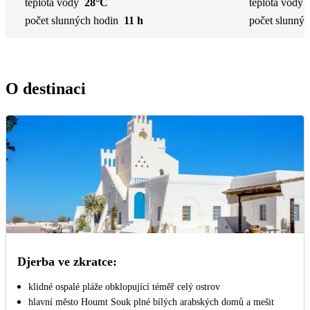
teplota vody
28°C
teplota vody
počet slunných hodin
11 h
počet slunnýc
O destinaci
Djerba ve zkratce:
klidné ospalé pláže obklopující téměř celý ostrov
hlavní město Houmt Souk plné bílých arabských domů a mešit