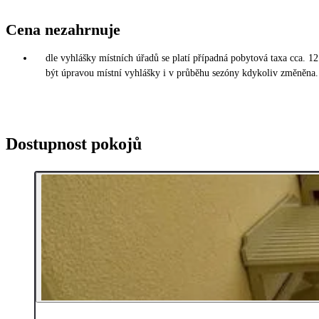
Cena nezahrnuje
dle vyhlášky místních úřadů se platí případná pobytová taxa cca. 1
být úpravou místní vyhlášky i v průběhu sezóny kdykoliv změněna. 
Dostupnost pokojů