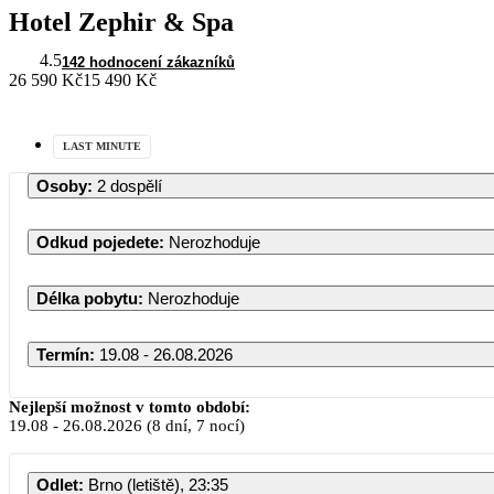
Hotel Zephir & Spa
4.5
142 hodnocení zákazníků
26 590 Kč
15 490 Kč
LAST MINUTE
Osoby
:
2 dospělí
Odkud pojedete
:
Nerozhoduje
Délka pobytu
:
Nerozhoduje
Termín
:
19.08 - 26.08.2026
Nejlepší možnost v tomto období:
19.08
-
26.08.2026
(8 dní, 7 nocí)
Odlet
:
Brno (letiště), 23:35