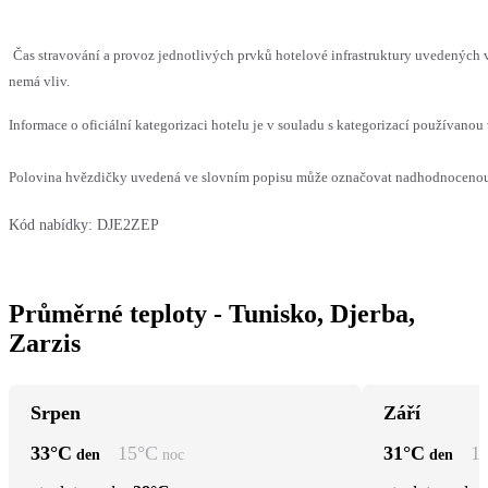
Čas stravování a provoz jednotlivých prvků hotelové infrastruktury uvedených
nemá vliv.
Informace o oficiální kategorizaci hotelu je v souladu s kategorizací používanou 
Polovina hvězdičky uvedená ve slovním popisu může označovat nadhodnocenou n
Kód nabídky:
DJE2ZEP
Průměrné teploty - Tunisko, Djerba,
Zarzis
Srpen
Září
33
°C
15
°C
31
°C
1
den
noc
den