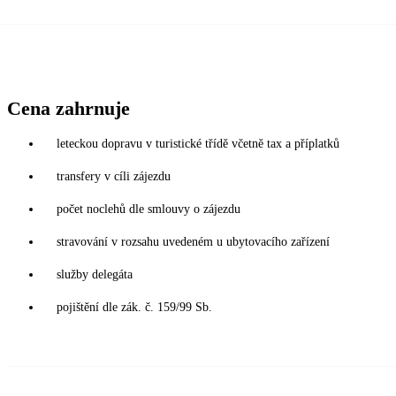
Cena zahrnuje
leteckou dopravu v turistické třídě včetně tax a příplatků
transfery v cíli zájezdu
počet noclehů dle smlouvy o zájezdu
stravování v rozsahu uvedeném u ubytovacího zařízení
služby delegáta
pojištění dle zák. č. 159/99 Sb.