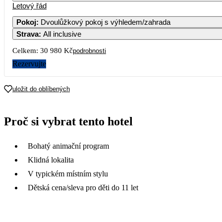
Letový řád
Pokoj
:
Dvoulůžkový pokoj s výhledem/zahrada
Strava
:
All inclusive
Celkem:
30 980 Kč
podrobnosti
Rezervujte
uložit do oblíbených
Proč si vybrat tento hotel
Bohatý animační program
Klidná lokalita
V typickém místním stylu
Dětská cena/sleva pro děti do 11 let