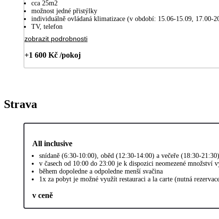
cca 25m2
možnost jedné přistýlky
individuálně ovládaná klimatizace (v období: 15.06-15.09, 17.00-20
TV, telefon
zobrazit podrobnosti
+1 600 Kč /pokoj
Strava
All inclusive
snídaně (6:30-10:00), oběd (12:30-14:00) a večeře (18:30-21:30
v časech od 10:00 do 23:00 je k dispozici neomezené množství 
během dopoledne a odpoledne menší svačina
1x za pobyt je možné využít restauraci a la carte (nutná rezervac
v ceně