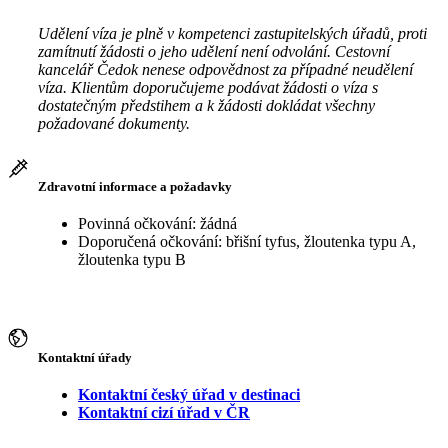
Udělení víza je plně v kompetenci zastupitelských úřadů, proti
zamítnutí žádosti o jeho udělení není odvolání. Cestovní
kancelář Čedok nenese odpovědnost za případné neudělení
víza. Klientům doporučujeme podávat žádosti o víza s
dostatečným předstihem a k žádosti dokládat všechny
požadované dokumenty.
Zdravotní informace a požadavky
Povinná očkování: žádná
Doporučená očkování: břišní tyfus, žloutenka typu A,
žloutenka typu B
Kontaktní úřady
Kontaktní český úřad v destinaci
Kontaktní cizí úřad v ČR