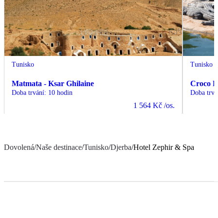
Tunisko
Tunisko
Matmata - Ksar Ghilaine
Croco 
Doba trvání
:
10 hodin
Doba trvá
1 564 Kč
/os.
Dovolená
/
Naše destinace
/
Tunisko
/
Djerba
/
Hotel Zephir & Spa