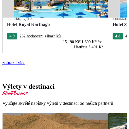
Tunisko
,
Djerba
Tunisko
,
Hotel Royal Karthago
Hotel Zi
4.9
282 hodnocení zákazníků
4.8
47
15 190 Kč
11 699 Kč
/os.
Ušetřete
3 491 Kč
zobrazit více
Výlety v destinaci
Využijte skvělé nabídky výletů v destinaci od našich partnerů