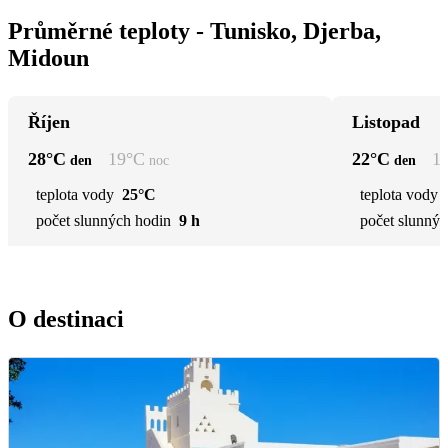
Průměrné teploty - Tunisko, Djerba,
Midoun
Říjen
Listopad
28
°C
19
°C
22
°C
1
den
noc
den
teplota vody
25°C
teplota vody
počet slunných hodin
9 h
počet slunnýc
O destinaci