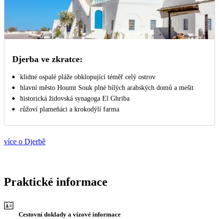
Djerba ve zkratce:
klidné ospalé pláže obklopující téměř celý ostrov
hlavní město Houmt Souk plné bílých arabských domů a mešit
historická židovská synagoga El Ghriba
růžoví plameňáci a krokodýlí farma
více o Djerbě
Praktické informace
Cestovní doklady a vízové informace