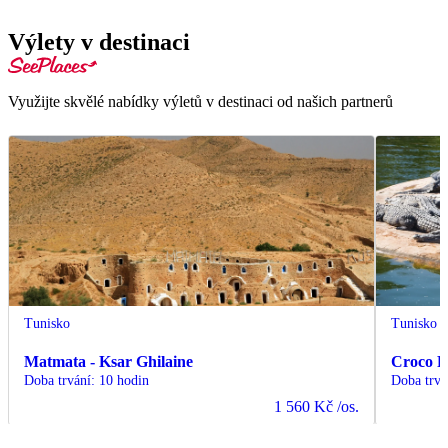
Výlety v destinaci
Využijte skvělé nabídky výletů v destinaci od našich partnerů
Tunisko
Tunisko
Matmata - Ksar Ghilaine
Croco 
Doba trvání
:
10 hodin
Doba trvá
1 560 Kč
/os.