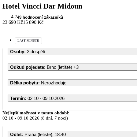
Hotel Vincci Dar Midoun
4.7
49 hodnocení zákazníků
23 690 Kč
15 890 Kč
LAST MINUTE
Osoby
:
2 dospělí
Odkud pojedete
:
Brno (letiště)
+3
Délka pobytu
:
Nerozhoduje
Termín
:
02.10 - 09.10.2026
Nejlepší možnost v tomto období:
02.10
-
09.10.2026
(8 dní, 7 nocí)
Odlet
:
Praha (letiště), 18:40