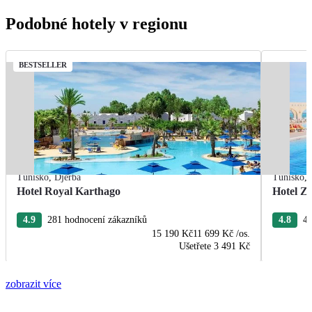
Podobné hotely v regionu
BESTSELLER
Tunisko
,
Djerba
Tunisko
,
Hotel Royal Karthago
Hotel Zi
4.9
281 hodnocení zákazníků
4.8
47
15 190 Kč
11 699 Kč
/os.
Ušetřete
3 491 Kč
zobrazit více