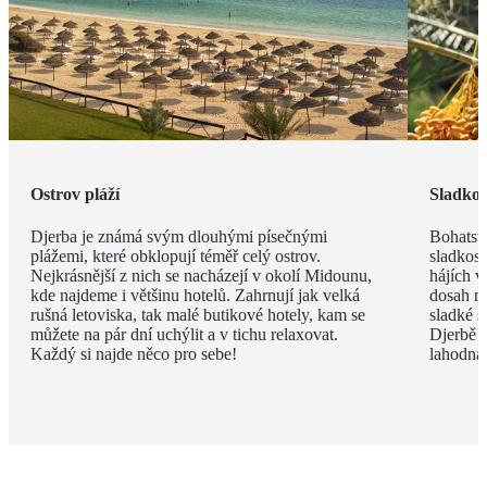
Ostrov pláží
Sladkos
Djerba je známá svým dlouhými písečnými
Bohatstv
plážemi, které obklopují téměř celý ostrov.
sladkost
Nejkrásnější z nich se nacházejí v okolí Midounu,
hájích v
kde najdeme i většinu hotelů. Zahrnují jak velká
dosah ru
rušná letoviska, tak malé butikové hotely, kam se
sladké s
můžete na pár dní uchýlit a v tichu relaxovat.
Djerbě p
Každý si najde něco pro sebe!
lahodná h