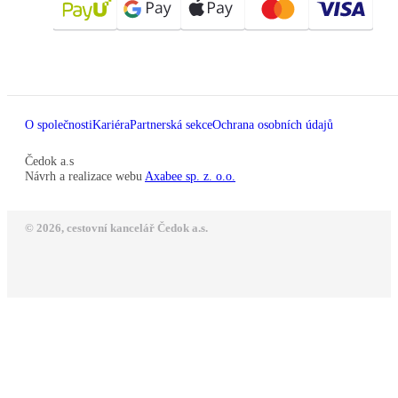
O společnosti
Kariéra
Partnerská sekce
Ochrana osobních údajů
Čedok a.s
Návrh a realizace webu
Axabee sp. z. o.o.
© 2026, cestovní kancelář Čedok a.s.