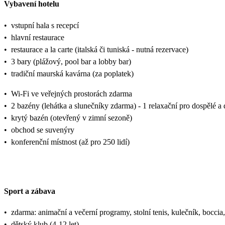
Vybavení hotelu
•
vstupní hala s recepcí
•
hlavní restaurace
•
restaurace a la carte (italská či tuniská - nutná rezervace)
•
3 bary (plážový, pool bar a lobby bar)
•
tradiční maurská kavárna (za poplatek)
•
Wi-Fi ve veřejných prostorách zdarma
•
2 bazény (lehátka a slunečníky zdarma) - 1 relaxační pro dospělé a 
•
krytý bazén (otevřený v zimní sezoně)
•
obchod se suvenýry
•
konferenční místnost (až pro 250 lidí)
Sport a zábava
•
zdarma: animační a večerní programy, stolní tenis, kulečník, boccia, 
•
dětský klub (4-12 let)