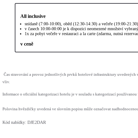
All inclusive
snídaně (7:00-10:00), oběd (12:30-14:30) a večeře (19:00-21:30
v časech 10:00-00:00 je k dispozici neomezené množství vybran
1x za pobyt večeře v restauraci a la carte (zdarma, nutná rezerva
v ceně
Čas stravování a provoz jednotlivých prvků hotelové infrastruktury uvedenýc
vliv.
Informace o oficiální kategorizaci hotelu je v souladu s kategorizací používanou 
Polovina hvězdičky uvedená ve slovním popisu může označovat nadhodnocenou n
Kód nabídky:
DJE2DAR