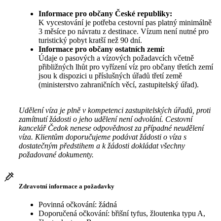
Informace pro občany České republiky:
K vycestování je potřeba cestovní pas platný minimálně
3 měsíce po návratu z destinace. Vízum není nutné pro
turistický pobyt kratší než 90 dní.
Informace pro občany ostatních zemí:
Údaje o pasových a vízových požadavcích včetně
přibližných lhůt pro vyřízení víz pro občany třetích zemí
jsou k dispozici u příslušných úřadů třetí země
(ministerstvo zahraničních věcí, zastupitelský úřad).
Udělení víza je plně v kompetenci zastupitelských úřadů, proti
zamítnutí žádosti o jeho udělení není odvolání. Cestovní
kancelář Čedok nenese odpovědnost za případné neudělení
víza. Klientům doporučujeme podávat žádosti o víza s
dostatečným předstihem a k žádosti dokládat všechny
požadované dokumenty.
Zdravotní informace a požadavky
Povinná očkování: žádná
Doporučená očkování: břišní tyfus, žloutenka typu A,