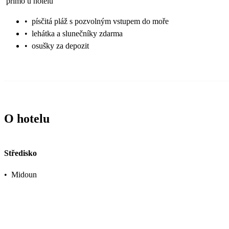
přímo u hotelu
•
písčitá pláž s pozvolným vstupem do moře
•
lehátka a slunečníky zdarma
•
osušky za depozit
O hotelu
Středisko
•
Midoun