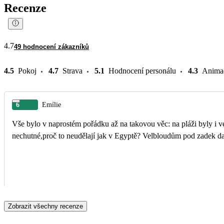
Recenze
4.7
49 hodnocení zákazníků
4.5
Pokoj
4.7
Strava
5.1
Hodnocení personálu
4.3
Anima
6
Emílie
Vše bylo v naprostém pořádku až na takovou věc: na pláži byly i ve
nechutné,proč to neudělají jak v Egyptě? Velbloudům pod zadek daj
Zobrazit všechny recenze