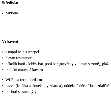
Středisko
•
Midoun
Vybavení
•
vstupní hala s recepcí
•
hlavní restaurace
•
několik barů - lobby bar, pool bar (otevřený v hlavní sezoně), pláž
•
tradiční maurská kavárna
•
Wi-Fi na recepci zdarma
•
bazén (lehátka a slunečníky zdarma), oddělené dětské brouzdaliště
•
obchod se suvenýry