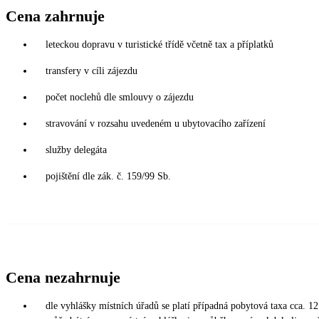
Cena zahrnuje
leteckou dopravu v turistické třídě včetně tax a příplatků
transfery v cíli zájezdu
počet noclehů dle smlouvy o zájezdu
stravování v rozsahu uvedeném u ubytovacího zařízení
služby delegáta
pojištění dle zák. č. 159/99 Sb.
Cena nezahrnuje
dle vyhlášky místních úřadů se platí případná pobytová taxa cca. 1