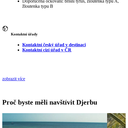
Doporučená očkování: břišní tyfus, žloutenka typu A,
žloutenka typu B
Kontaktní úřady
Kontaktní český úřad v destinaci
Kontaktní cizí úřad v ČR
zobrazit více
Proč byste měli navštívit Djerbu