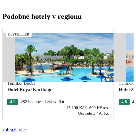
Podobné hotely v regionu
BESTSELLER
Tunisko
,
Djerba
Tunisko
,
Hotel Royal Karthago
Hotel Zi
4.9
282 hodnocení zákazníků
4.8
47
15 190 Kč
11 699 Kč
/os.
Ušetřete
3 491 Kč
zobrazit více