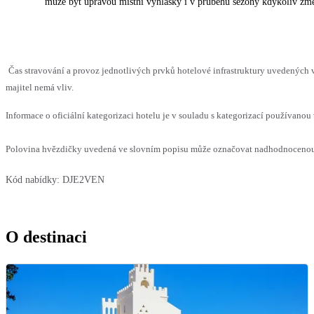
může být úpravou místní vyhlášky i v průběhu sezóny kdykoliv změ
Čas stravování a provoz jednotlivých prvků hotelové infrastruktury uvedenýc
majitel nemá vliv.
Informace o oficiální kategorizaci hotelu je v souladu s kategorizací používanou 
Polovina hvězdičky uvedená ve slovním popisu může označovat nadhodnocenou n
Kód nabídky:
DJE2VEN
O destinaci