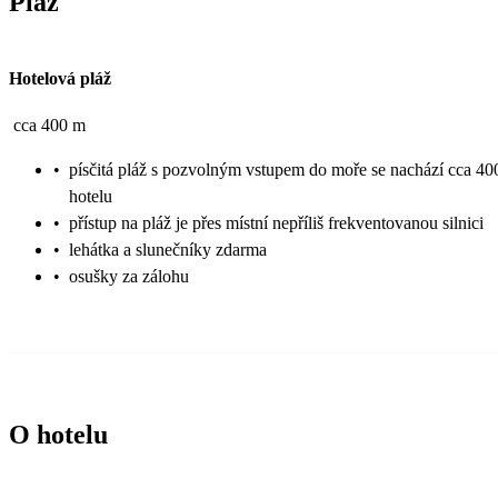
Pláž
Hotelová pláž
cca 400 m
•
písčitá pláž s pozvolným vstupem do moře se nachází cca 4
hotelu
•
přístup na pláž je přes místní nepříliš frekventovanou silnici
•
lehátka a slunečníky zdarma
•
osušky za zálohu
O hotelu