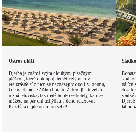
Ostrov pláží
Sladkos
Djerba je známá svým dlouhými písečnými
Bohatstv
plážemi, které obklopují téměř celý ostrov.
sladkost
Nejkrásnější z nich se nacházejí v okolí Midounu,
hájích v
kde najdeme i většinu hotelů. Zahrnují jak velká
dosah ru
rušná letoviska, tak malé butikové hotely, kam se
sladké s
můžete na pár dní uchýlit a v tichu relaxovat.
Djerbě p
Každý si najde něco pro sebe!
lahodná h