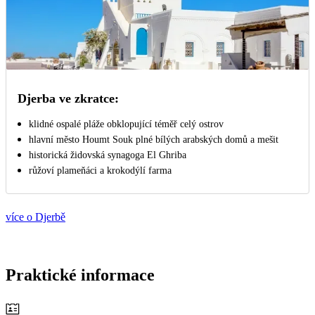
Djerba ve zkratce:
klidné ospalé pláže obklopující téměř celý ostrov
hlavní město Houmt Souk plné bílých arabských domů a mešit
historická židovská synagoga El Ghriba
růžoví plameňáci a krokodýlí farma
více o Djerbě
Praktické informace