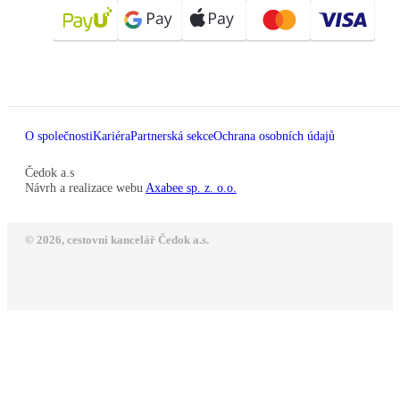
O společnosti
Kariéra
Partnerská sekce
Ochrana osobních údajů
Čedok a.s
Návrh a realizace webu
Axabee sp. z. o.o.
© 2026, cestovní kancelář Čedok a.s.