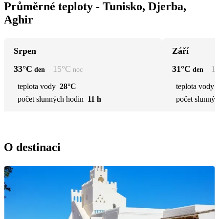
Průměrné teploty - Tunisko, Djerba,
Aghir
Srpen
Září
33
°C
15
°C
31
°C
1
den
noc
den
teplota vody
28°C
teplota vody
počet slunných hodin
11 h
počet slunnýc
O destinaci