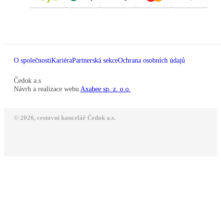
O společnosti
Kariéra
Partnerská sekce
Ochrana osobních údajů
Čedok a.s
Návrh a realizace webu
Axabee sp. z. o.o.
© 2026, cestovní kancelář Čedok a.s.