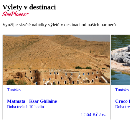
Výlety v destinaci
Využijte skvělé nabídky výletů v destinaci od našich partnerů
Tunisko
Tunisko
Matmata - Ksar Ghilaine
Croco 
Doba trvání
:
10 hodin
Doba trvá
1 564 Kč
/os.