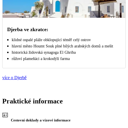
Djerba ve zkratce:
klidné ospalé pláže obklopující téměř celý ostrov
hlavní město Houmt Souk plné bílých arabských domů a mešit
historická židovská synagoga El Ghriba
růžoví plameňáci a krokodýlí farma
více o Djerbě
Praktické informace
Cestovní doklady a vízové informace