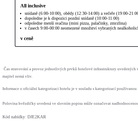
All inclusive
snídaně (6:00-10:00), obědy (12:30-14:00) a večeře (19:00-21:0
dopoledne je k dispozici pozdní snídaně (10:00-11:00)
odpoledne menší svačina (mini pizza, palačinky, zmrzlina)
v časech 9:00-00:00 neomezené množství vybraných nealkoholick
v ceně
Čas stravování a provoz jednotlivých prvků hotelové infrastruktury uvedenýc
majitel nemá vliv.
Informace o oficiální kategorizaci hotelu je v souladu s kategorizací používanou 
Polovina hvězdičky uvedená ve slovním popisu může označovat nadhodnocenou n
Kód nabídky:
DJE2KAR