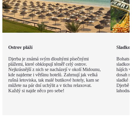
Ostrov pláží
Sladkos
Djerba je známá svým dlouhými písečnými
Bohatstv
plážemi, které obklopují téměř celý ostrov.
sladkost
Nejkrásnější z nich se nacházejí v okolí Midounu,
hájích v
kde najdeme i většinu hotelů. Zahrnují jak velká
dosah ru
rušná letoviska, tak malé butikové hotely, kam se
sladké s
můžete na pár dní uchýlit a v tichu relaxovat.
Djerbě p
Každý si najde něco pro sebe!
lahodná h