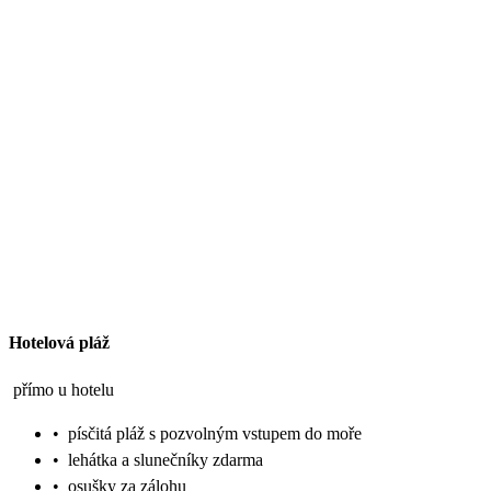
Hotelová pláž
přímo u hotelu
•
písčitá pláž s pozvolným vstupem do moře
•
lehátka a slunečníky zdarma
•
osušky za zálohu