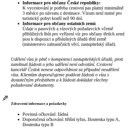
Informace pro občany České republiky:
K vycestování je potřeba cestovní pas platný minimálně
3 měsíce po návratu z destinace. Vízum není nutné pro
turistický pobyt kratší než 90 dní.
Informace pro občany ostatních zemí:
Údaje o pasových a vízových požadavcích včetně
přibližných lhůt pro vyřízení víz pro občany třetích zemí
jsou k dispozici u příslušných úřadů třetí země
(ministerstvo zahraničních věcí, zastupitelský úřad).
Udělení víza je plně v kompetenci zastupitelských úřadů, proti
zamítnutí žádosti o jeho udělení není odvolání. Cestovní
kancelář Čedok nenese odpovědnost za případné neudělení
víza. Klientům doporučujeme podávat žádosti o víza s
dostatečným předstihem a k žádosti dokládat všechny
požadované dokumenty.
Zdravotní informace a požadavky
Povinná očkování: žádná
Doporučená očkování: břišní tyfus, žloutenka typu A,
žloutenka typu B