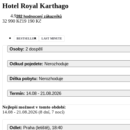
Hotel Royal Karthago
4.9
282 hodnocení zákazníků
32 990 Kč
19 190 Kč
BESTSELLER
LAST MINUTE
Osoby
:
2 dospělí
Odkud pojedete
:
Nerozhoduje
Délka pobytu
:
Nerozhoduje
Termín
:
14.08 - 21.08.2026
Nejlepší možnost v tomto období:
14.08
-
21.08.2026
(8 dní, 7 nocí)
Odlet
:
Praha (letiště), 18:40