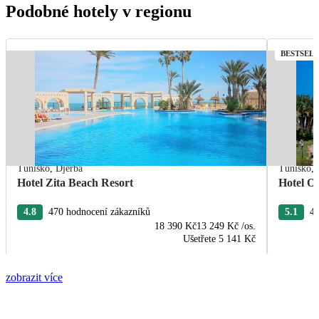
Podobné hotely v regionu
BESTSEL
Tunisko
,
Djerba
Tunisko
,
Hotel Zita Beach Resort
Hotel O
4.8
470 hodnocení zákazníků
5.1
41
18 390 Kč
13 249 Kč
/os.
Ušetřete
5 141 Kč
zobrazit více