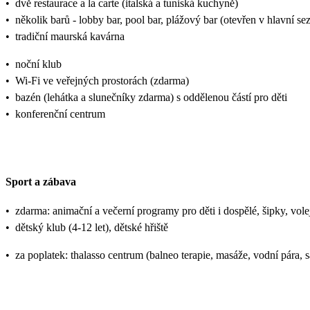
•
dvě restaurace a la carte (italská a tuniská kuchyně)
•
několik barů - lobby bar, pool bar, plážový bar (otevřen v hlavní se
•
tradiční maurská kavárna
•
noční klub
•
Wi-Fi ve veřejných prostorách (zdarma)
•
bazén (lehátka a slunečníky zdarma) s oddělenou částí pro děti
•
konferenční centrum
Sport a zábava
•
zdarma: animační a večerní programy pro děti i dospělé, šipky, volejba
•
dětský klub (4-12 let), dětské hřiště
•
za poplatek: thalasso centrum (balneo terapie, masáže, vodní pára,