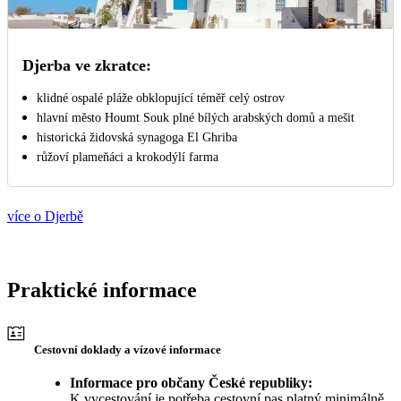
Djerba ve zkratce:
klidné ospalé pláže obklopující téměř celý ostrov
hlavní město Houmt Souk plné bílých arabských domů a mešit
historická židovská synagoga El Ghriba
růžoví plameňáci a krokodýlí farma
více o Djerbě
Praktické informace
Cestovní doklady a vízové informace
Informace pro občany České republiky:
K vycestování je potřeba cestovní pas platný minimálně