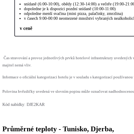
snídaně (6:00-10:00), obědy (12:30-14:00) a večeře (19:00-21:0
dopoledne je k dispozici pozdní snídaně (10:00-11:00)
odpoledne menší svačina (mini pizza, palačinky, zmrzlina)
v časech 9:00-00:00 neomezené množství vybraných nealkoholick
v ceně
Čas stravování a provoz jednotlivých prvků hotelové infrastruktury uvedenýc
majitel nemá vliv.
Informace o oficiální kategorizaci hotelu je v souladu s kategorizací používanou 
Polovina hvězdičky uvedená ve slovním popisu může označovat nadhodnocenou n
Kód nabídky:
DJE2KAR
Průměrné teploty - Tunisko, Djerba,