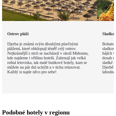
Ostrov pláží
Sladkos
Djerba je známá svým dlouhými písečnými
Bohatstv
plážemi, které obklopují téměř celý ostrov.
sladkost
Nejkrásnější z nich se nacházejí v okolí Midounu,
hájích v
kde najdeme i většinu hotelů. Zahrnují jak velká
dosah ru
rušná letoviska, tak malé butikové hotely, kam se
sladké s
můžete na pár dní uchýlit a v tichu relaxovat.
Djerbě p
Každý si najde něco pro sebe!
lahodná h
Podobné hotely v regionu