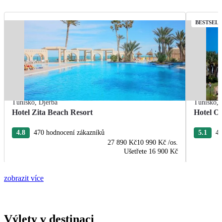
BESTSEL
Tunisko
,
Djerba
Tunisko
,
Hotel Zita Beach Resort
Hotel O
4.8
470 hodnocení zákazníků
5.1
41
27 890 Kč
10 990 Kč
/os.
Ušetřete
16 900 Kč
zobrazit více
Výlety v destinaci