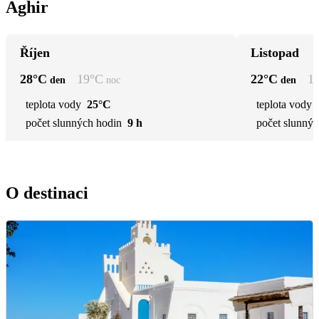
Aghir
Říjen
Listopad
28
°C
19
°C
22
°C
1
den
noc
den
teplota vody
25°C
teplota vody
počet slunných hodin
9 h
počet slunnýc
O destinaci