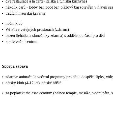
•
dvě restaurace a la carte (italská a tuniská kuchyně)
•
několik barů - lobby bar, pool bar, plážový bar (otevřen v hlavní se
•
tradiční maurská kavárna
•
noční klub
•
Wi-Fi ve veřejných prostorách (zdarma)
•
bazén (lehátka a slunečníky zdarma) s oddělenou částí pro děti
•
konferenční centrum
Sport a zábava
•
zdarma: animační a večerní programy pro děti i dospělé, šipky, volejba
•
dětský klub (4-12 let), dětské hřiště
•
za poplatek: thalasso centrum (balneo terapie, masáže, vodní pára,