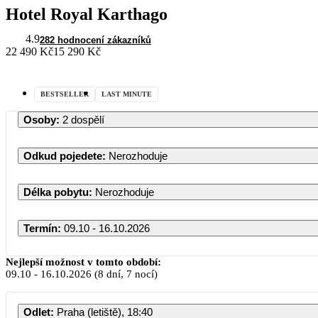
Hotel Royal Karthago
4.9
282 hodnocení zákazníků
22 490 Kč
15 290 Kč
BESTSELLER
LAST MINUTE
Osoby
:
2 dospělí
Odkud pojedete
:
Nerozhoduje
Délka pobytu
:
Nerozhoduje
Termín
:
09.10 - 16.10.2026
Nejlepší možnost v tomto období:
09.10
-
16.10.2026
(8 dní, 7 nocí)
Odlet
:
Praha (letiště), 18:40