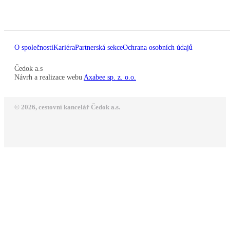
O společnosti
Kariéra
Partnerská sekce
Ochrana osobních údajů
Čedok a.s
Návrh a realizace webu
Axabee sp. z. o.o.
© 2026, cestovní kancelář Čedok a.s.