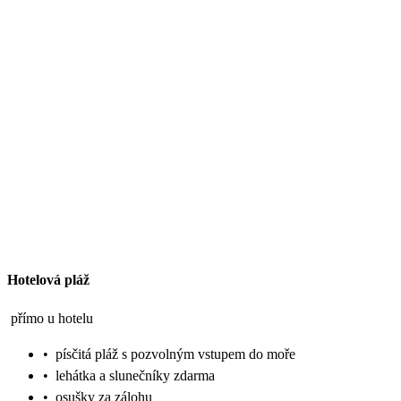
Hotelová pláž
přímo u hotelu
•
písčitá pláž s pozvolným vstupem do moře
•
lehátka a slunečníky zdarma
•
osušky za zálohu