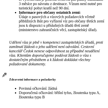
3 měsíce po návratu z destinace. Vízum není nutné pro
turistický pobyt kratší než 90 dní.
Informace pro občany ostatních zemí:
Údaje o pasových a vízových požadavcích včetně
přibližných lhůt pro vyřízení víz pro občany třetích zemí
jsou k dispozici u příslušných úřadů třetí země
(ministerstvo zahraničních věcí, zastupitelský úřad).
Udělení víza je plně v kompetenci zastupitelských úřadů, proti
zamítnutí žádosti o jeho udělení není odvolání. Cestovní
kancelář Čedok nenese odpovědnost za případné neudělení
víza. Klientům doporučujeme podávat žádosti o víza s
dostatečným předstihem a k žádosti dokládat všechny
požadované dokumenty.
Zdravotní informace a požadavky
Povinná očkování: žádná
Doporučená očkování: břišní tyfus, žloutenka typu A,
žloutenka typu B