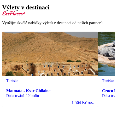
Výlety v destinaci
Využijte skvělé nabídky výletů v destinaci od našich partnerů
Tunisko
Tunisko
Matmata - Ksar Ghilaine
Croco 
Doba trvání
:
10 hodin
Doba trvá
1 564 Kč
/os.