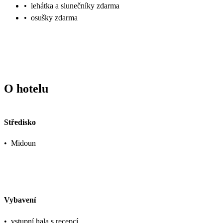
•
lehátka a slunečníky zdarma
•
osušky zdarma
O hotelu
Středisko
•
Midoun
Vybavení
•
vstupní hala s recepcí