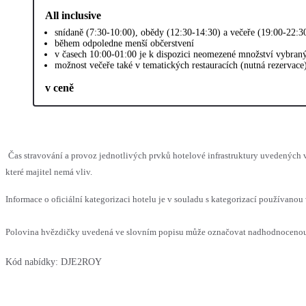
All inclusive
snídaně (7:30-10:00), obědy (12:30-14:30) a večeře (19:00-22:3
během odpoledne menší občerstvení
v časech 10:00-01:00 je k dispozici neomezené množství vybran
možnost večeře také v tematických restauracích (nutná rezervace
v ceně
Čas stravování a provoz jednotlivých prvků hotelové infrastruktury uvedenýc
které majitel nemá vliv.
Informace o oficiální kategorizaci hotelu je v souladu s kategorizací používanou 
Polovina hvězdičky uvedená ve slovním popisu může označovat nadhodnocenou n
Kód nabídky:
DJE2ROY