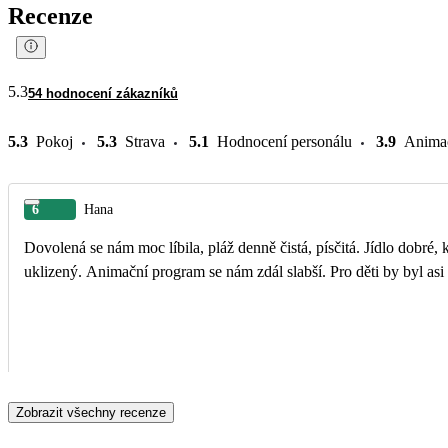
Recenze
5.3
54 hodnocení zákazníků
5.3
Pokoj
5.3
Strava
5.1
Hodnocení personálu
3.9
Anima
6
Hana
Dovolená se nám moc líbila, pláž denně čistá, písčitá. Jídlo dobré, každý si mohl vybrat. Pokoj kromě koupelny, která by už chtěla rekonstrukci byl v pořádku, denně
Zobrazit všechny recenze