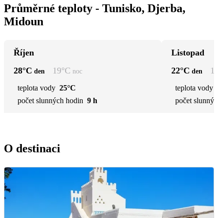
Průměrné teploty - Tunisko, Djerba,
Midoun
Říjen
Listopad
28
°C
19
°C
22
°C
1
den
noc
den
teplota vody
25°C
teplota vody
počet slunných hodin
9 h
počet slunnýc
O destinaci