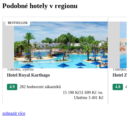
Podobné hotely v regionu
BESTSELLER
Tunisko
,
Djerba
Tunisko
,
Hotel Royal Karthago
Hotel Zi
4.9
282 hodnocení zákazníků
4.8
47
15 190 Kč
11 699 Kč
/os.
Ušetřete
3 491 Kč
zobrazit více