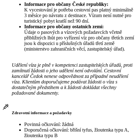
Informace pro občany České republiky:
K vycestování je potřeba cestovní pas platný minimálně
3 měsíce po návratu z destinace. Vízum není nutné pro
turistický pobyt kratší než 90 dní.
Informace pro občany ostatních zemí:
Údaje o pasových a vízových požadavcích včetně
přibližných lhůt pro vyřízení víz pro občany třetích zemí
jsou k dispozici u příslušných úřadů třetí země
(ministerstvo zahraničních věcí, zastupitelský úřad).
Udělení víza je plně v kompetenci zastupitelských úřadů, proti
zamítnutí žádosti o jeho udělení není odvolání. Cestovní
kancelář Čedok nenese odpovědnost za případné neudělení
víza. Klientům doporučujeme podávat žádosti o víza s
dostatečným předstihem a k žádosti dokládat všechny
požadované dokumenty.
Zdravotní informace a požadavky
Povinná očkování: žádná
Doporučená očkování: břišní tyfus, žloutenka typu A,
žloutenka typu B