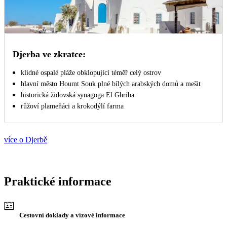
Djerba ve zkratce:
klidné ospalé pláže obklopující téměř celý ostrov
hlavní město Houmt Souk plné bílých arabských domů a mešit
historická židovská synagoga El Ghriba
růžoví plameňáci a krokodýlí farma
více o Djerbě
Praktické informace
Cestovní doklady a vízové informace