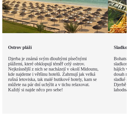
Ostrov pláží
Sladkos
Djerba je známá svým dlouhými písečnými
Bohatstv
plážemi, které obklopují téměř celý ostrov.
sladkost
Nejkrásnější z nich se nacházejí v okolí Midounu,
hájích v
kde najdeme i většinu hotelů. Zahrnují jak velká
dosah ru
rušná letoviska, tak malé butikové hotely, kam se
sladké s
můžete na pár dní uchýlit a v tichu relaxovat.
Djerbě p
Každý si najde něco pro sebe!
lahodná h