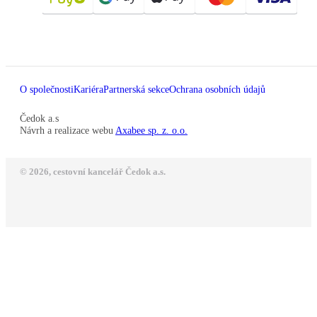
O společnosti
Kariéra
Partnerská sekce
Ochrana osobních údajů
Čedok a.s
Návrh a realizace webu
Axabee sp. z. o.o.
© 2026, cestovní kancelář Čedok a.s.