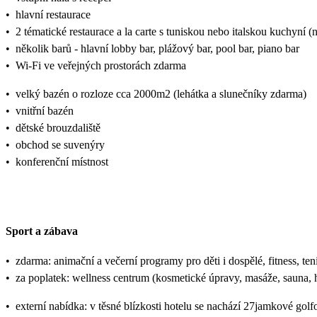
•
hlavní restaurace
•
2 tématické restaurace a la carte s tuniskou nebo italskou kuchyní (
•
několik barů - hlavní lobby bar, plážový bar, pool bar, piano bar
•
Wi-Fi ve veřejných prostorách zdarma
•
velký bazén o rozloze cca 2000m2 (lehátka a slunečníky zdarma)
•
vnitřní bazén
•
dětské brouzdaliště
•
obchod se suvenýry
•
konferenční místnost
Sport a zábava
•
zdarma: animační a večerní programy pro děti i dospělé, fitness, tenis
•
za poplatek: wellness centrum (kosmetické úpravy, masáže, sauna
•
externí nabídka: v těsné blízkosti hotelu se nachází 27jamkové gol