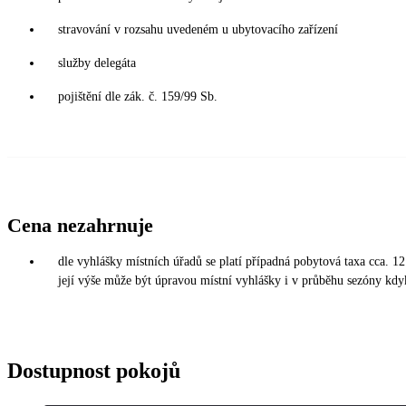
stravování v rozsahu uvedeném u ubytovacího zařízení
služby delegáta
pojištění dle zák. č. 159/99 Sb.
Cena nezahrnuje
dle vyhlášky místních úřadů se platí případná pobytová taxa cca. 1
její výše může být úpravou místní vyhlášky i v průběhu sezóny kdy
Dostupnost pokojů