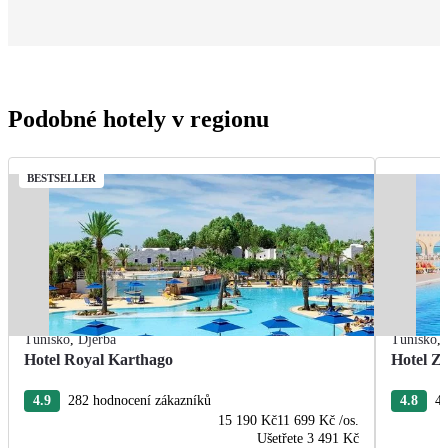
Podobné hotely v regionu
BESTSELLER
Tunisko
,
Djerba
Tunisko
,
Hotel Royal Karthago
Hotel Zi
4.9
282 hodnocení zákazníků
4.8
47
15 190 Kč
11 699 Kč
/os.
Ušetřete
3 491 Kč