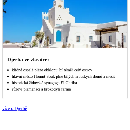
Djerba ve zkratce:
klidné ospalé pláže obklopující téměř celý ostrov
hlavní město Houmt Souk plné bílých arabských domů a mešit
historická židovská synagoga El Ghriba
růžoví plameňáci a krokodýlí farma
více o Djerbě