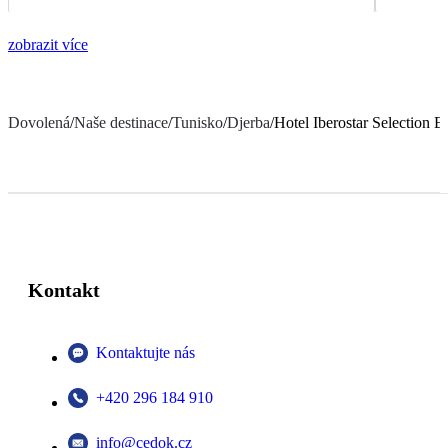
zobrazit více
Dovolená
/
Naše destinace
/
Tunisko
/
Djerba
/
Hotel Iberostar Selection E
Kontakt
Kontaktujte nás
+420 296 184 910
info@cedok.cz