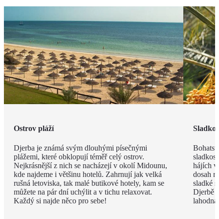
Ostrov pláží
Sladkos
Djerba je známá svým dlouhými písečnými
Bohatstv
plážemi, které obklopují téměř celý ostrov.
sladkost
Nejkrásnější z nich se nacházejí v okolí Midounu,
hájích v
kde najdeme i většinu hotelů. Zahrnují jak velká
dosah ru
rušná letoviska, tak malé butikové hotely, kam se
sladké s
můžete na pár dní uchýlit a v tichu relaxovat.
Djerbě p
Každý si najde něco pro sebe!
lahodná h