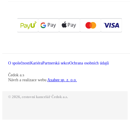
O společnosti
Kariéra
Partnerská sekce
Ochrana osobních údajů
Čedok a.s
Návrh a realizace webu
Axabee sp. z. o.o.
© 2026, cestovní kancelář Čedok a.s.