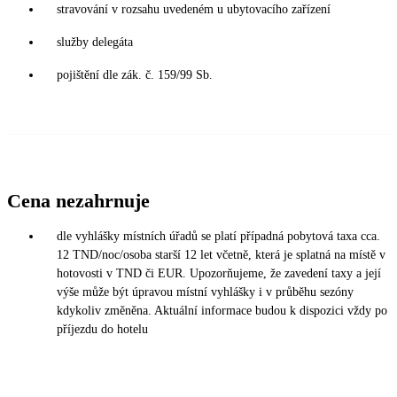
stravování v rozsahu uvedeném u ubytovacího zařízení
služby delegáta
pojištění dle zák. č. 159/99 Sb.
Cena nezahrnuje
dle vyhlášky místních úřadů se platí případná pobytová taxa cca.
12 TND/noc/osoba starší 12 let včetně, která je splatná na místě v
hotovosti v TND či EUR. Upozorňujeme, že zavedení taxy a její
výše může být úpravou místní vyhlášky i v průběhu sezóny
kdykoliv změněna. Aktuální informace budou k dispozici vždy po
příjezdu do hotelu