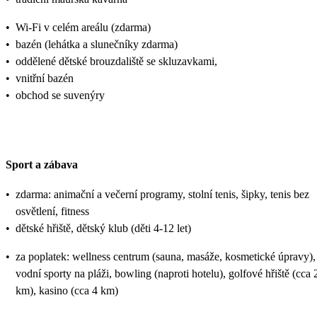
•
Wi-Fi v celém areálu (zdarma)
•
bazén (lehátka a slunečníky zdarma)
•
oddělené dětské brouzdaliště se skluzavkami,
•
vnitřní bazén
•
obchod se suvenýry
Sport a zábava
•
zdarma: animační a večerní programy, stolní tenis, šipky, tenis bez
osvětlení, fitness
•
dětské hřiště, dětský klub (děti 4-12 let)
•
za poplatek: wellness centrum (sauna, masáže, kosmetické úpravy),
vodní sporty na pláži, bowling (naproti hotelu), golfové hřiště (cca 
km), kasino (cca 4 km)