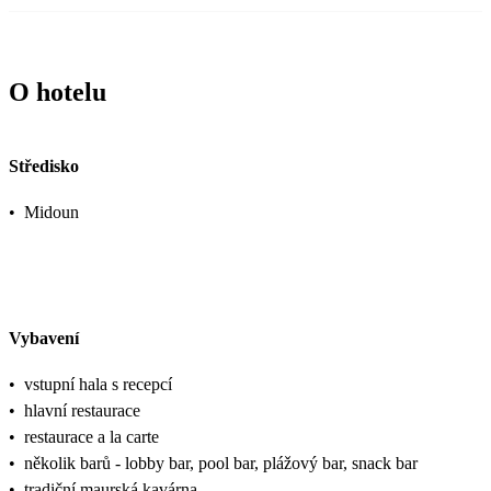
O hotelu
Středisko
•
Midoun
Vybavení
•
vstupní hala s recepcí
•
hlavní restaurace
•
restaurace a la carte
•
několik barů - lobby bar, pool bar, plážový bar, snack bar
•
tradiční maurská kavárna