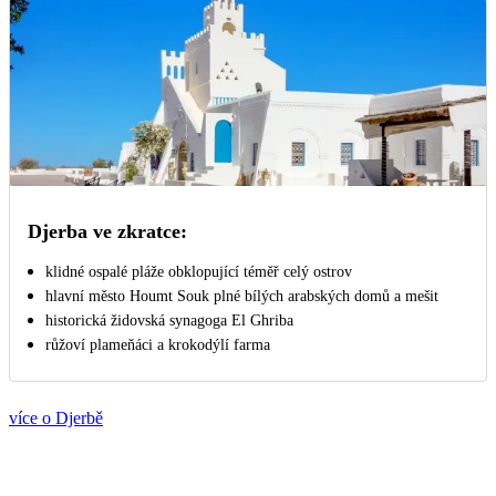
Djerba ve zkratce:
klidné ospalé pláže obklopující téměř celý ostrov
hlavní město Houmt Souk plné bílých arabských domů a mešit
historická židovská synagoga El Ghriba
růžoví plameňáci a krokodýlí farma
více o Djerbě