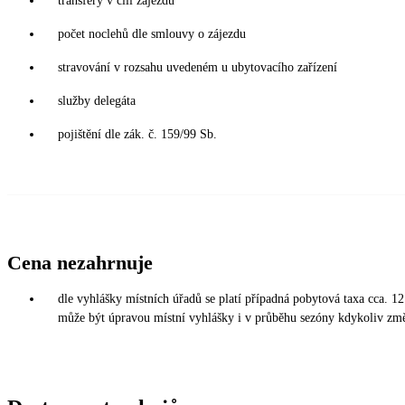
transfery v cíli zájezdu
počet noclehů dle smlouvy o zájezdu
stravování v rozsahu uvedeném u ubytovacího zařízení
služby delegáta
pojištění dle zák. č. 159/99 Sb.
Cena nezahrnuje
dle vyhlášky místních úřadů se platí případná pobytová taxa cca. 1
může být úpravou místní vyhlášky i v průběhu sezóny kdykoliv změ