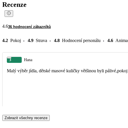
Recenze
4.6
36 hodnocení zákazníků
4.2
Pokoj
4.9
Strava
4.8
Hodnocení personálu
4.6
Anima
3
Hana
Malý výběr jídla, dětské masové kuličky většinou byli pálivé,poko
Zobrazit všechny recenze