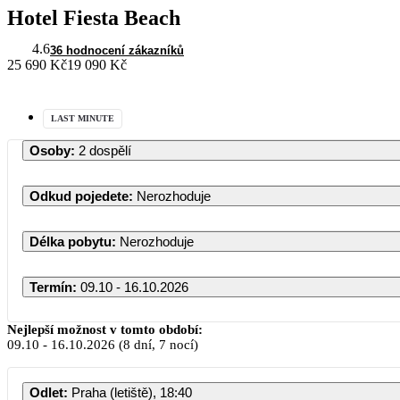
Hotel Fiesta Beach
4.6
36 hodnocení zákazníků
25 690 Kč
19 090 Kč
LAST MINUTE
Osoby
:
2 dospělí
Odkud pojedete
:
Nerozhoduje
Délka pobytu
:
Nerozhoduje
Termín
:
09.10 - 16.10.2026
Nejlepší možnost v tomto období:
09.10
-
16.10.2026
(8 dní, 7 nocí)
Odlet
:
Praha (letiště), 18:40