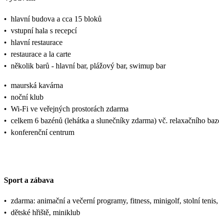
•
hlavní budova a cca 15 bloků
•
vstupní hala s recepcí
•
hlavní restaurace
•
restaurace a la carte
•
několik barů - hlavní bar, plážový bar, swimup bar
•
maurská kavárna
•
noční klub
•
Wi-Fi ve veřejných prostorách zdarma
•
celkem 6 bazénů (lehátka a slunečníky zdarma) vč. relaxačního baz
•
konferenční centrum
Sport a zábava
•
zdarma: animační a večerní programy, fitness, minigolf, stolní tenis,
•
dětské hřiště, miniklub