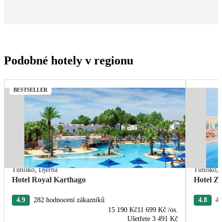
Podobné hotely v regionu
BESTSELLER
Tunisko
,
Djerba
Tunisko
,
Hotel Royal Karthago
Hotel Zi
4.9
282 hodnocení zákazníků
4.8
47
15 190 Kč
11 699 Kč
/os.
Ušetřete
3 491 Kč