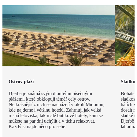
Ostrov pláží
Sladkos
Djerba je známá svým dlouhými písečnými
Bohatstv
plážemi, které obklopují téměř celý ostrov.
sladkost
Nejkrásnější z nich se nacházejí v okolí Midounu,
hájích v
kde najdeme i většinu hotelů. Zahrnují jak velká
dosah ru
rušná letoviska, tak malé butikové hotely, kam se
sladké s
můžete na pár dní uchýlit a v tichu relaxovat.
Djerbě p
Každý si najde něco pro sebe!
lahodná h