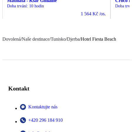
Matmata - Ksar Ghilaine
Croco 
Doba trvání
:
10 hodin
Doba trvá
1 564 Kč
/os.
Dovolená
/
Naše destinace
/
Tunisko
/
Djerba
/
Hotel Fiesta Beach
Kontakt
Kontaktujte nás
+420 296 184 910