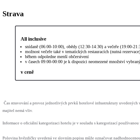
Strava
All inclusive
snídaně (06:00-10:00), obědy (12:30-14:30) a večeře (19:00-21
možnost večeře také v tematických restauracích (nutná rezervace
během odpoledne menší občerstvení
v časech 09:00-00:00 je k dispozici neomezené množství vybran
v ceně
Čas stravování a provoz jednotlivých prvků hotelové infrastruktury uvedenýc
majitel nemá vliv.
Informace o oficiální kategorizaci hotelu je v souladu s kategorizací používanou 
Polovina hvězdičky uvedená ve slovním popisu může označovat nadhodnocenou n