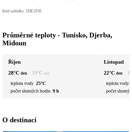
Kód nabídky:
DJE2FIE
Průměrné teploty - Tunisko, Djerba,
Midoun
Říjen
Listopad
28
°C
19
°C
22
°C
1
den
noc
den
teplota vody
25°C
teplota vody
počet slunných hodin
9 h
počet slunnýc
O destinaci