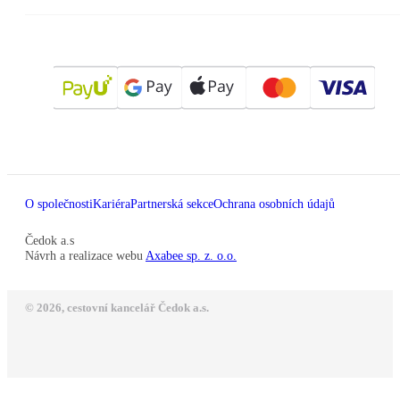
O společnosti
Kariéra
Partnerská sekce
Ochrana osobních údajů
Čedok a.s
Návrh a realizace webu
Axabee sp. z. o.o.
© 2026, cestovní kancelář Čedok a.s.