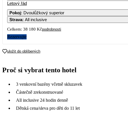
Letový řád
Pokoj
:
Dvoulůžkový superior
Strava
:
All inclusive
Celkem:
38 180 Kč
podrobnosti
Rezervujte
uložit do oblíbených
Proč si vybrat tento hotel
3 venkovní bazény včetně skluzavek
Částečně zrekonstruované
All inclusive 24 hodin denně
Dětská cena/sleva pro děti do 11 let