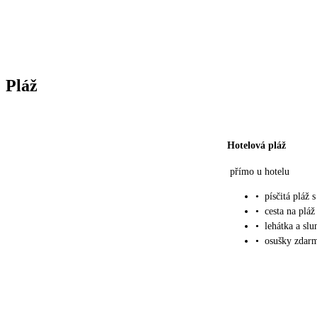
Pláž
Hotelová pláž
přímo u hotelu
•
písčitá pláž
•
cesta na plá
•
lehátka a sl
•
osušky zdarma