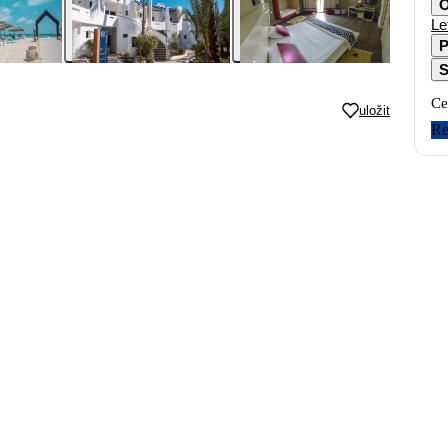
O
Le
P
S
Ce
uložit
Re