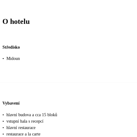
O hotelu
Středisko
•
Midoun
Vybavení
•
hlavní budova a cca 15 bloků
•
vstupní hala s recepcí
•
hlavní restaurace
•
restaurace a la carte