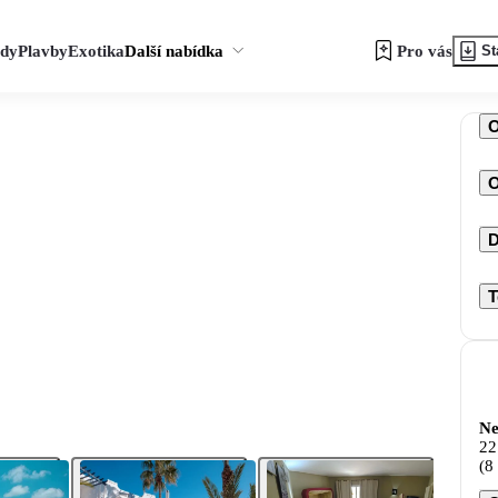
zdy
Plavby
Exotika
Další nabídka
Pro vás
St
O
D
T
Ne
22
(8