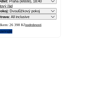
dlet
:
Praha (letiště), 18:40
tový řád
okoj
:
Dvoulůžkový pokoj
trava
:
All inclusive
lkem:
26 398 Kč
podrobnosti
zervujte