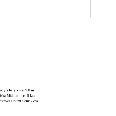
hody a bary - cca 400 m
viska Midoun - cca 5 km
 ostrova Houmt Souk - cca