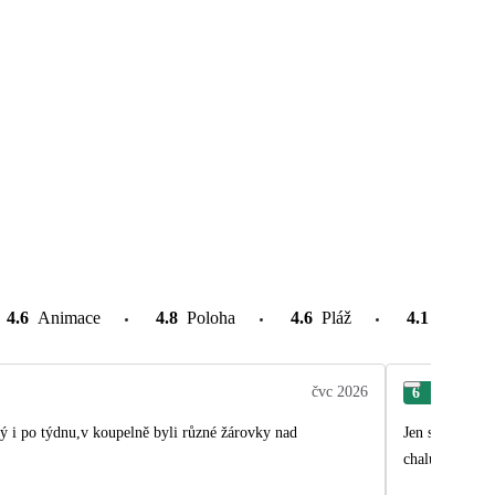
4.6
Animace
4.8
Poloha
4.6
Pláž
4.1
Atrakce
čvc 2026
6
Ren
lý i po týdnu,v koupelně byli různé žárovky nad
Jen samé klady
chaluh, ale za