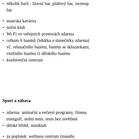
•
několik barů - hlavní bar, plážový bar, swimup
bar
•
maurská kavárna
•
noční klub
•
Wi-Fi ve veřejných prostorách zdarma
•
celkem 6 bazénů (lehátka a slunečníky zdarma)
vč. relaxačního bazénu, bazénu se skluzavkami,
vnitřního bazénu či dětského bazénu
•
konferenční centrum
Sport a zábava
•
zdarma: animační a večerní programy, fitness,
minigolf, stolní tenis, tenis bez osvětlení
•
dětské hřiště, miniklub
•
za poplatek: wellness centrum (masáže,