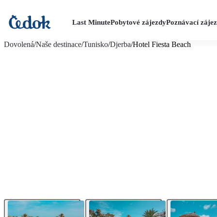
Last Minute
Pobytové zájezdy
Poznávací záje
více fotografií (17)
Dovolená
/
Naše destinace
/
Tunisko
/
Djerba
/
Hotel Fiesta Beach