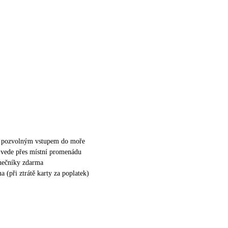
 s pozvolným vstupem do moře
ž vede přes místní promenádu
unečníky zdarma
 (při ztrátě karty za poplatek)