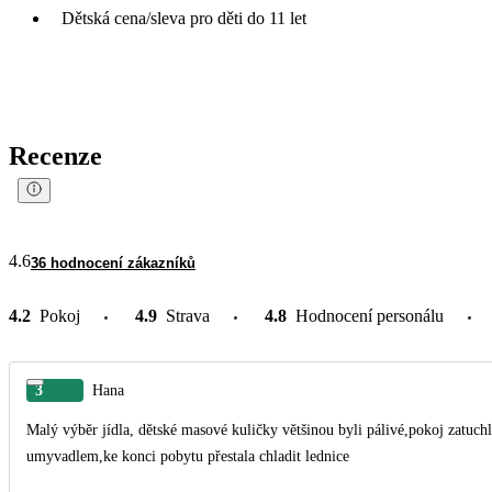
Dětská cena/sleva pro děti do 11 let
Recenze
4.6
36 hodnocení zákazníků
4.2
Pokoj
4.9
Strava
4.8
Hodnocení personálu
3
Hana
Malý výběr jídla, dětské masové kuličky většinou byli pálivé,pokoj zatuch
umyvadlem,ke konci pobytu přestala chladit lednice