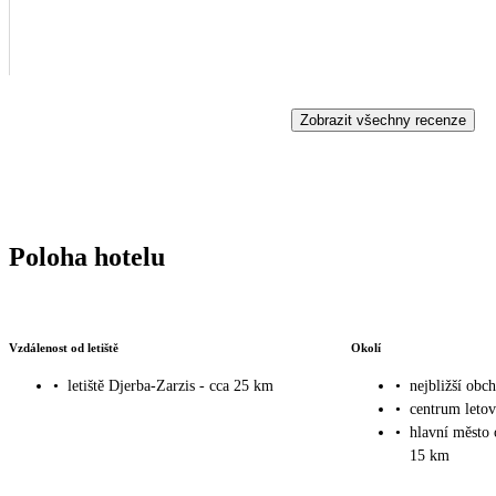
Zobrazit všechny recenze
Poloha hotelu
Vzdálenost od letiště
Okolí
•
letiště Djerba-Zarzis - cca 25 km
•
nejbližší obc
•
centrum leto
•
hlavní město
15 km