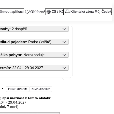
áhnout aplikaci
Oblíbené
CS / Kč
Klientská zóna Můj Čedok
Osoby
:
2 dospělí
dkud pojedete
:
Praha (letiště)
élka pobytu
:
Nerozhoduje
ermín
:
22.04 - 29.04.2027
FIRST MINUTE
ZIMA 2026/2027
jlepší možnost v tomto období:
.04
-
29.04.2027
 dní, 7 nocí)