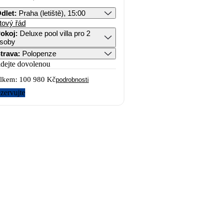
dlet
:
Praha (letiště), 15:00
tový řád
okoj
:
Deluxe pool villa pro 2
soby
trava
:
Polopenze
idejte dovolenou
lkem:
100 980 Kč
podrobnosti
zervujte