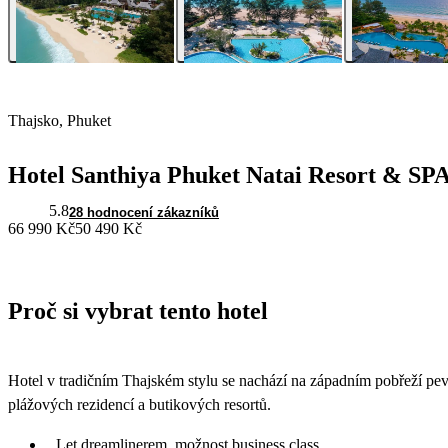
Thajsko, Phuket
Hotel Santhiya Phuket Natai Resort & SP
5.8
28 hodnocení zákazníků
66 990 Kč
50 490 Kč
Proč si vybrat tento hotel
Hotel v tradičním Thajském stylu se nachází na západním pobřeží pevni
plážových rezidencí a butikových resortů.
Let dreamlinerem, možnost business class