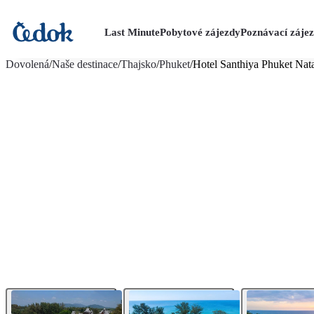
Last Minute
Pobytové zájezdy
Poznávací záje
více fotografií (30)
Dovolená
/
Naše destinace
/
Thajsko
/
Phuket
/
Hotel Santhiya Phuket Nat