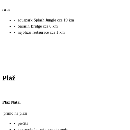
Okolí
•
aquapark Splash Jungle cca 19 km
•
Sarasin Bridge cca 6 km
•
nejbližší restaurace cca 1 km
Pláž
Pláž Natai
přímo na pláži
•
písčitá
•
s pozvolným vstupem do moře