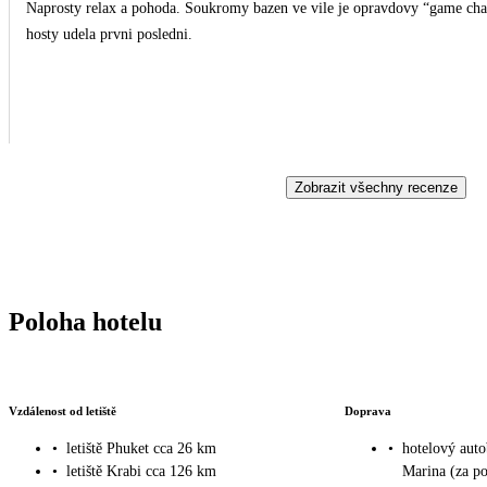
Naprosty relax a pohoda. Soukromy bazen ve vile je opravdovy “game chan
hosty udela prvni posledni.
Zobrazit všechny recenze
Poloha hotelu
Vzdálenost od letiště
Doprava
•
letiště Phuket cca 26 km
•
hotelový aut
•
letiště Krabi cca 126 km
Marina (za po