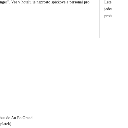
ger”. Vse v hotelu je naprosto spickove a personal pro
Letecká spoloč
jeden nápoj na
problém. Ale d
obus do Ao Po Grand
platek)