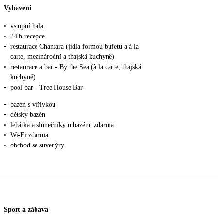
Vybavení
•
vstupní hala
•
24 h recepce
•
restaurace Chantara (jídla formou bufetu a à la
carte, mezinárodní a thajská kuchyně)
•
restaurace a bar - By the Sea (à la carte, thajská
kuchyně)
•
pool bar - Tree House Bar
•
bazén s vířivkou
•
dětský bazén
•
lehátka a slunečníky u bazénu zdarma
•
Wi-Fi zdarma
•
obchod se suvenýry
Sport a zábava