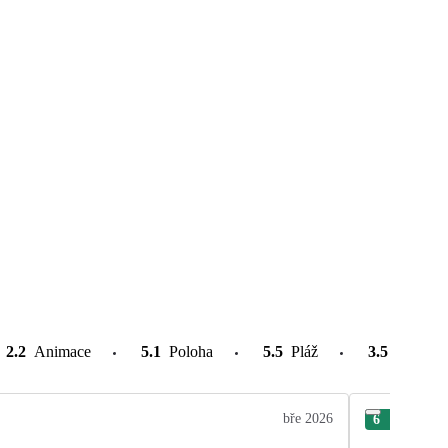
2.2
Animace
5.1
Poloha
5.5
Pláž
3.5
Atrakce
bře 2026
6
Jaro