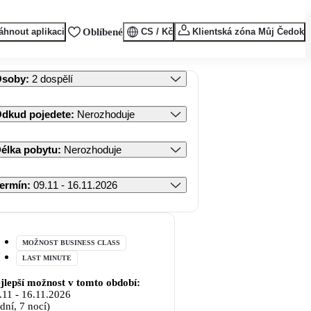
áhnout aplikaci
Oblíbené
CS / Kč
Klientská zóna Můj Čedok
Osoby
:
2 dospělí
dkud pojedete
:
Nerozhoduje
élka pobytu
:
Nerozhoduje
ermín
:
09.11 - 16.11.2026
MOŽNOST BUSINESS CLASS
LAST MINUTE
jlepší možnost v tomto období:
.11
-
16.11.2026
 dní, 7 nocí)