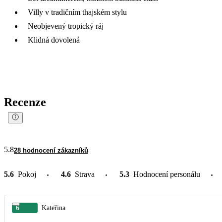
Villy v tradičním thajském stylu
Neobjevený tropický ráj
Klidná dovolená
Recenze
5.8
28 hodnocení zákazníků
5.6
Pokoj
4.6
Strava
5.3
Hodnocení personálu
6
Kateřina