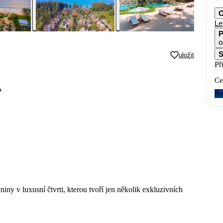
O
Le
P
o
S
uložit
Př
Ce
A
Re
ny v luxusní čtvrti, kterou tvoří jen několik exkluzivních