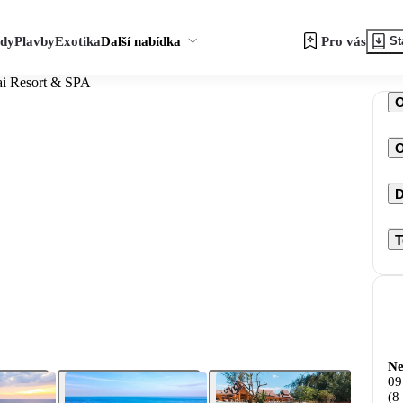
zdy
Plavby
Exotika
Další nabídka
Pro vás
St
ai Resort & SPA
O
D
T
Ne
09
(8