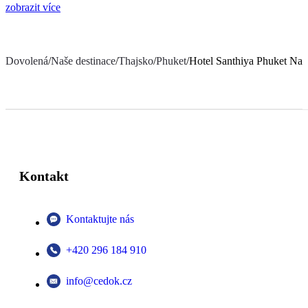
zobrazit více
Dovolená
/
Naše destinace
/
Thajsko
/
Phuket
/
Hotel Santhiya Phuket Nat
Kontakt
Kontaktujte nás
+420 296 184 910
info@cedok.cz