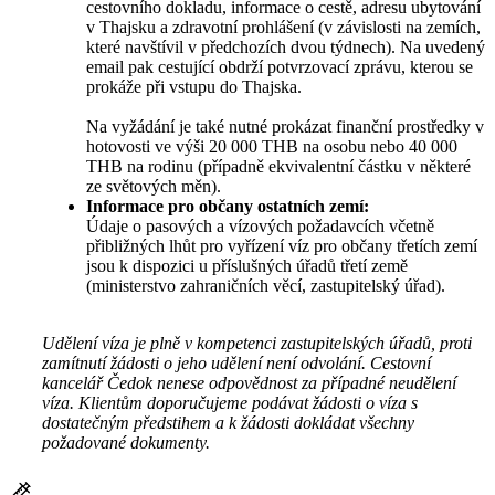
cestovního dokladu, informace o cestě, adresu ubytování
v Thajsku a zdravotní prohlášení (v závislosti na zemích,
které navštívil v předchozích dvou týdnech). Na uvedený
email pak cestující obdrží potvrzovací zprávu, kterou se
prokáže při vstupu do Thajska.
Na vyžádání je také nutné prokázat finanční prostředky v
hotovosti ve výši 20 000 THB na osobu nebo 40 000
THB na rodinu (případně ekvivalentní částku v některé
ze světových měn).
Informace pro občany ostatních zemí:
Údaje o pasových a vízových požadavcích včetně
přibližných lhůt pro vyřízení víz pro občany třetích zemí
jsou k dispozici u příslušných úřadů třetí země
(ministerstvo zahraničních věcí, zastupitelský úřad).
Udělení víza je plně v kompetenci zastupitelských úřadů, proti
zamítnutí žádosti o jeho udělení není odvolání. Cestovní
kancelář Čedok nenese odpovědnost za případné neudělení
víza. Klientům doporučujeme podávat žádosti o víza s
dostatečným předstihem a k žádosti dokládat všechny
požadované dokumenty.