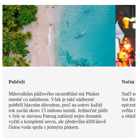
Pobřeží
Noční ž
Milovníkům plážového nicnedělání má Phuket
Stačí se
mnohé co nabídnout. Však je také nádherné
Soi Bong
pobřeží hlavním důvodem, proč na ostrov každý
epicent
rok zavítá skoro 15 milionu turistů. Jedinečné pláže
světla t
v čele se slavnou Patong nabízejí nejen dostatek
a ohlušu
vyžití a kompletní servis, ale především křišťálově
čistou vodu spolu s jemným pískem.