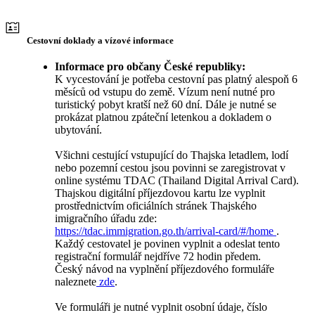
Cestovní doklady a vízové informace
Informace pro občany České republiky:
K vycestování je potřeba cestovní pas platný alespoň 6
měsíců od vstupu do země. Vízum není nutné pro
turistický pobyt kratší než 60 dní. Dále je nutné se
prokázat platnou zpáteční letenkou a dokladem o
ubytování.
Všichni cestující vstupující do Thajska letadlem, lodí
nebo pozemní cestou jsou povinni se zaregistrovat v
online systému TDAC (Thailand Digital Arrival Card).
Thajskou digitální příjezdovou kartu lze vyplnit
prostřednictvím oficiálních stránek Thajského
imigračního úřadu zde:
https://tdac.immigration.go.th/arrival-card/#/home
.
Každý cestovatel je povinen vyplnit a odeslat tento
registrační formulář nejdříve 72 hodin předem.
Český návod na vyplnění příjezdového formuláře
naleznete
zde
.
Ve formuláři je nutné vyplnit osobní údaje, číslo