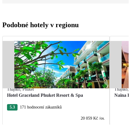
Podobné hotely v regionu
Thajsko
,
Phuket
Thajsko
,
Hotel Graceland Phuket Resort & Spa
Naina R
5.3
171 hodnocení zákazníků
20 059 Kč
/os.