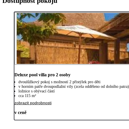
Dostupnost pokojů
Deluxe pool villa pro 2 osoby
dvoulůžkový pokoj s možností 2 přistýlek pro děti
v horním patře dvoupodlažní vily (zcela odděleno od dolního patra)
ložnice s obývací částí
cca 115 m²
zobrazit podrobnosti
v ceně