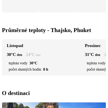
Průměrné teploty - Thajsko, Phuket
Listopad
Prosinec
30
°C
24
°C
31
°C
2
den
noc
den
teplota vody
30°C
teplota vody
počet slunných hodin
8 h
počet slunnýc
O destinaci