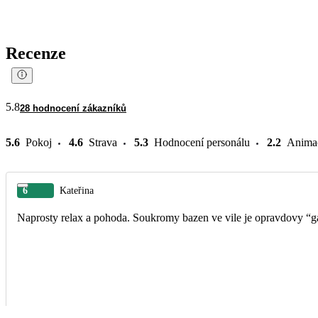
Recenze
5.8
28 hodnocení zákazníků
5.6
Pokoj
4.6
Strava
5.3
Hodnocení personálu
2.2
Anima
6
Kateřina
Naprosty relax a pohoda. Soukromy bazen ve vile je opravdovy “gam