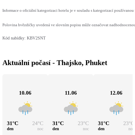
Informace o oficiální kategorizaci hotelu je v souladu s kategorizací používanou 
Polovina hvězdičky uvedená ve slovním popisu může označovat nadhodnocenou n
Kód nabídky:
KBV2SNT
Aktuální počasí - Thajsko, Phuket
10.06
11.06
12.06
31
°C
24
°C
31
°C
23
°C
31
°C
23
°C
den
noc
den
noc
den
noc