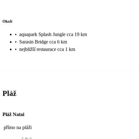
Okolí
•
aquapark Splash Jungle cca 19 km
•
Sarasin Bridge cca 6 km
•
nejbližší restaurace cca 1 km
Pláž
Pláž Natai
přímo na pláži