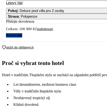
Letový řád
Pokoj
:
Deluxe pool villa pro 2 osoby
Strava
:
Polopenze
Přidejte dovolenou
Celkem:
100 980 Kč
podrobnosti
Rezervujte
uložit do oblíbených
Proč si vybrat tento hotel
Hotel v tradičním Thajském stylu se nachází na západním pobřeží pevni
Let dreamlinerem, možnost business class
Villy v tradičním thajském stylu
Neobjevený tropický ráj
Klidná dovolená