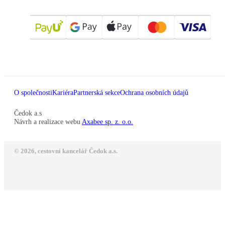
O společnosti
Kariéra
Partnerská sekce
Ochrana osobních údajů
Čedok a.s
Návrh a realizace webu
Axabee sp. z. o.o.
© 2026, cestovní kancelář Čedok a.s.