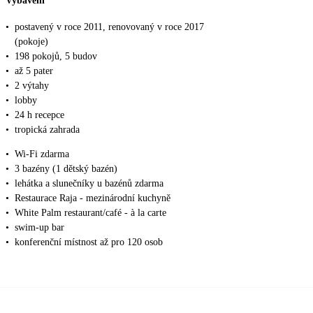
Vybavení
•
postavený v roce 2011, renovovaný v roce 2017
(pokoje)
•
198 pokojů, 5 budov
•
až 5 pater
•
2 výtahy
•
lobby
•
24 h recepce
•
tropická zahrada
•
Wi-Fi zdarma
•
3 bazény (1 dětský bazén)
•
lehátka a slunečníky u bazénů zdarma
•
Restaurace Raja - mezinárodní kuchyně
•
White Palm restaurant/café - à la carte
•
swim-up bar
•
konferenční místnost až pro 120 osob