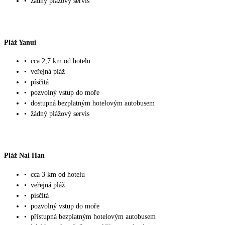
•
žádný plážový servis
Pláž Yanui
•
cca 2,7 km od hotelu
•
veřejná pláž
•
písčitá
•
pozvolný vstup do moře
•
dostupná bezplatným hotelovým autobusem
•
žádný plážový servis
Pláž Nai Han
•
cca 3 km od hotelu
•
veřejná pláž
•
písčitá
•
pozvolný vstup do moře
•
přístupná bezplatným hotelovým autobusem