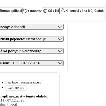
áhnout aplikaci
Oblíbené
CS / Kč
Klientská zóna Můj Čedok
Osoby
:
2 dospělí
dkud pojedete
:
Nerozhoduje
élka pobytu
:
Nerozhoduje
ermín
:
30.11 - 07.12.2026
MOŽNOST BUSINESS CLASS
LAST MINUTE
jlepší možnost v tomto období:
.11
-
07.12.2026
 dní, 7 nocí)