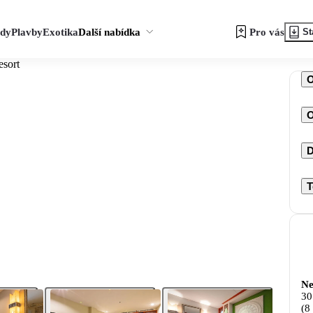
zdy
Plavby
Exotika
Další nabídka
Pro vás
St
esort
O
D
T
Ne
30
(8