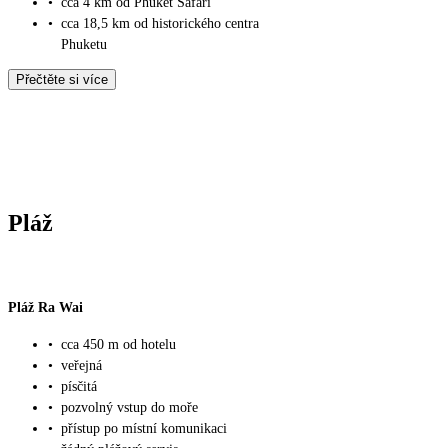
•
cca 4 km od Phuket Safari
•
cca 18,5 km od historického centra
Phuketu
Přečtěte si více
Pláž
Pláž Ra Wai
•
cca 450 m od hotelu
•
veřejná
•
písčitá
•
pozvolný vstup do moře
•
přístup po místní komunikaci