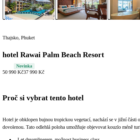
Thajsko, Phuket
hotel Rawai Palm Beach Resort
Novinka
50 990 Kč
37 990 Kč
Proč si vybrat tento hotel
Hotel je obklopen bujnou tropickou vegetací, nachází se v jižní části os
dovolenou. Tato odlehlá poloha umožňuje objevovat kouzlo méně turis
Let dreamlinerem, možnost business class