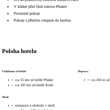
V klidné jižní části ostrova Phuket
Prostorné pokoje
Pokoje s přímým vstupem do bazénu
Poloha hotelu
Vzdálenost od letiště
Doprava
•
cca 55 km od letiště Phuket
•
cca 450 m od
•
cca 185 km od letiště Krabi
Okolí
•
restaurace a obchody v okolí