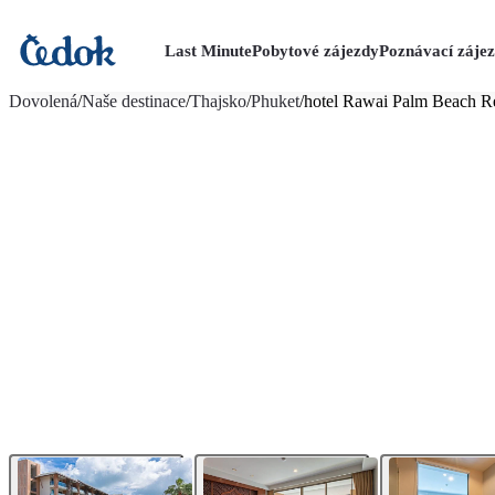
Last Minute
Pobytové zájezdy
Poznávací záje
více fotografií (18)
Dovolená
/
Naše destinace
/
Thajsko
/
Phuket
/
hotel Rawai Palm Beach R