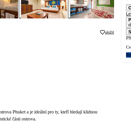
O
Le
P
d
S
uložit
Př
Ce
Re
trova Phuket a je ideální pro ty, kteří hledají klidnou
tické části ostrova.