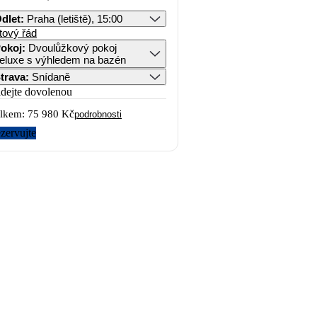
dlet
:
Praha (letiště), 15:00
tový řád
okoj
:
Dvoulůžkový pokoj
eluxe s výhledem na bazén
trava
:
Snídaně
idejte dovolenou
lkem:
75 980 Kč
podrobnosti
zervujte