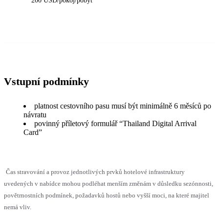
200 USD/pokoj/pobyt
Vstupní podmínky
platnost cestovního pasu musí být minimálně 6 měsíců po
návratu
povinný příletový formulář “Thailand Digital Arrival
Card”
Čas stravování a provoz jednotlivých prvků hotelové infrastruktury
uvedených v nabídce mohou podléhat menším změnám v důsledku sezónnosti,
povětrnostních podmínek, požadavků hostů nebo vyšší moci, na které majitel
nemá vliv.