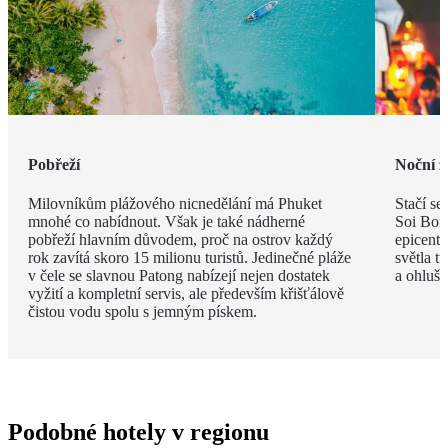
Pobřeží
Noční ž
Milovníkům plážového nicnedělání má Phuket
Stačí se
mnohé co nabídnout. Však je také nádherné
Soi Bong
pobřeží hlavním důvodem, proč na ostrov každý
epicent
rok zavítá skoro 15 milionu turistů. Jedinečné pláže
světla t
v čele se slavnou Patong nabízejí nejen dostatek
a ohlušu
vyžití a kompletní servis, ale především křišťálově
čistou vodu spolu s jemným pískem.
Podobné hotely v regionu