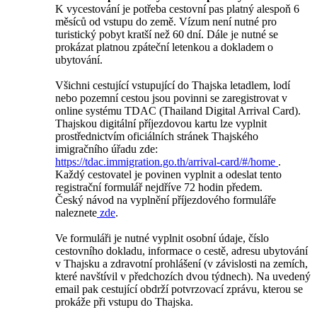
K vycestování je potřeba cestovní pas platný alespoň 6
měsíců od vstupu do země. Vízum není nutné pro
turistický pobyt kratší než 60 dní. Dále je nutné se
prokázat platnou zpáteční letenkou a dokladem o
ubytování.
Všichni cestující vstupující do Thajska letadlem, lodí
nebo pozemní cestou jsou povinni se zaregistrovat v
online systému TDAC (Thailand Digital Arrival Card).
Thajskou digitální příjezdovou kartu lze vyplnit
prostřednictvím oficiálních stránek Thajského
imigračního úřadu zde:
https://tdac.immigration.go.th/arrival-card/#/home
.
Každý cestovatel je povinen vyplnit a odeslat tento
registrační formulář nejdříve 72 hodin předem.
Český návod na vyplnění příjezdového formuláře
naleznete
zde
.
Ve formuláři je nutné vyplnit osobní údaje, číslo
cestovního dokladu, informace o cestě, adresu ubytování
v Thajsku a zdravotní prohlášení (v závislosti na zemích,
které navštívil v předchozích dvou týdnech). Na uvedený
email pak cestující obdrží potvrzovací zprávu, kterou se
prokáže při vstupu do Thajska.