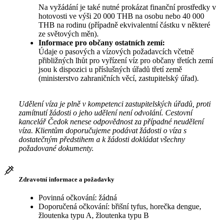
Na vyžádání je také nutné prokázat finanční prostředky v
hotovosti ve výši 20 000 THB na osobu nebo 40 000
THB na rodinu (případně ekvivalentní částku v některé
ze světových měn).
Informace pro občany ostatních zemí:
Údaje o pasových a vízových požadavcích včetně
přibližných lhůt pro vyřízení víz pro občany třetích zemí
jsou k dispozici u příslušných úřadů třetí země
(ministerstvo zahraničních věcí, zastupitelský úřad).
Udělení víza je plně v kompetenci zastupitelských úřadů, proti
zamítnutí žádosti o jeho udělení není odvolání. Cestovní
kancelář Čedok nenese odpovědnost za případné neudělení
víza. Klientům doporučujeme podávat žádosti o víza s
dostatečným předstihem a k žádosti dokládat všechny
požadované dokumenty.
Zdravotní informace a požadavky
Povinná očkování: žádná
Doporučená očkování: břišní tyfus, horečka dengue,
žloutenka typu A, žloutenka typu B