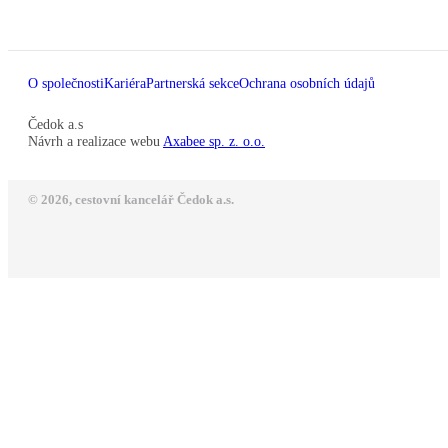
O společnosti
Kariéra
Partnerská sekce
Ochrana osobních údajů
Čedok a.s
Návrh a realizace webu
Axabee sp. z. o.o.
© 2026, cestovní kancelář Čedok a.s.