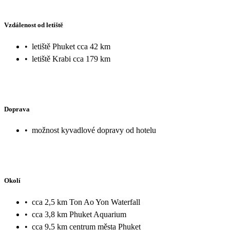
Vzdálenost od letiště
•
letiště Phuket cca 42 km
•
letiště Krabi cca 179 km
Doprava
•
možnost kyvadlové dopravy od hotelu
Okolí
•
cca 2,5 km Ton Ao Yon Waterfall
•
cca 3,8 km Phuket Aquarium
•
cca 9,5 km centrum města Phuket