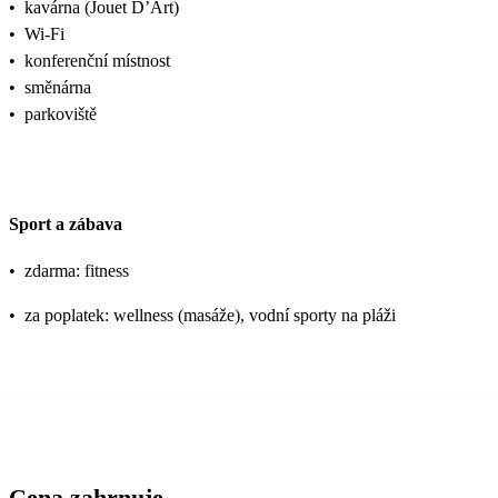
•
kavárna (Jouet D’Art)
•
Wi-Fi
•
konferenční místnost
•
směnárna
•
parkoviště
Sport a zábava
•
zdarma: fitness
•
za poplatek: wellness (masáže), vodní sporty na pláži
Cena zahrnuje