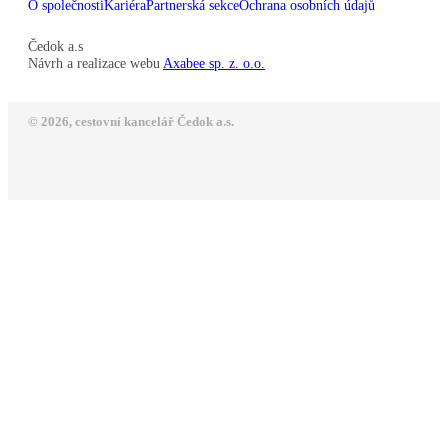
O společnosti
Kariéra
Partnerská sekce
Ochrana osobních údajů
Čedok a.s
Návrh a realizace webu
Axabee sp. z. o.o.
© 2026, cestovní kancelář Čedok a.s.