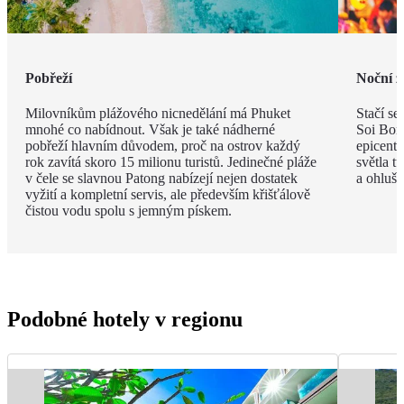
Pobřeží
Noční ž
Milovníkům plážového nicnedělání má Phuket
Stačí se
mnohé co nabídnout. Však je také nádherné
Soi Bong
pobřeží hlavním důvodem, proč na ostrov každý
epicent
rok zavítá skoro 15 milionu turistů. Jedinečné pláže
světla t
v čele se slavnou Patong nabízejí nejen dostatek
a ohlušu
vyžití a kompletní servis, ale především křišťálově
čistou vodu spolu s jemným pískem.
Podobné hotely v regionu