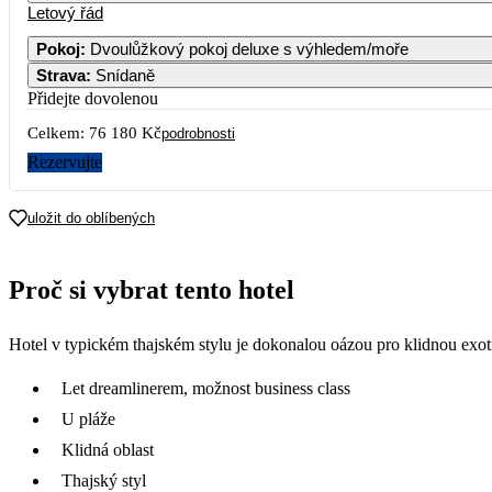
Letový řád
Pokoj
:
Dvoulůžkový pokoj deluxe s výhledem/moře
Strava
:
Snídaně
2
3
4
5
6
7
Přidejte dovolenou
Celkem:
76 180 Kč
9
10
11
12
13
14
podrobnosti
38 090
Rezervujte
16
17
18
19
20
21
40 090
uložit do oblíbených
23
24
25
26
27
28
39 590
Proč si vybrat tento hotel
30
40 090
Hotel v typickém thajském stylu je dokonalou oázou pro klidnou exo
Let dreamlinerem, možnost business class
U pláže
Klidná oblast
Thajský styl