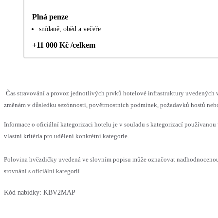
Plná penze
snídaně, oběd a večeře
+11 000 Kč /celkem
Čas stravování a provoz jednotlivých prvků hotelové infrastruktury uvedenýc
změnám v důsledku sezónnosti, povětrnostních podmínek, požadavků hostů nebo v
Informace o oficiální kategorizaci hotelu je v souladu s kategorizací používanou
vlastní kritéria pro udělení konkrétní kategorie.
Polovina hvězdičky uvedená ve slovním popisu může označovat nadhodnoceno
srovnání s oficiální kategorií.
Kód nabídky:
KBV2MAP