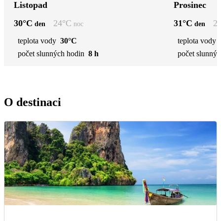
Listopad
Prosinec
30
°C
24
°C
31
°C
2
den
noc
den
teplota vody
30°C
teplota vody
počet slunných hodin
8 h
počet slunnýc
O destinaci