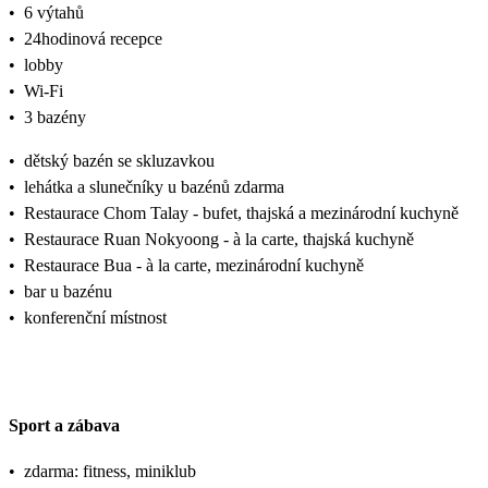
•
6 výtahů
•
24hodinová recepce
•
lobby
•
Wi-Fi
•
3 bazény
•
dětský bazén se skluzavkou
•
lehátka a slunečníky u bazénů zdarma
•
Restaurace Chom Talay - bufet, thajská a mezinárodní kuchyně
•
Restaurace Ruan Nokyoong - à la carte, thajská kuchyně
•
Restaurace Bua - à la carte, mezinárodní kuchyně
•
bar u bazénu
•
konferenční místnost
Sport a zábava
•
zdarma: fitness, miniklub