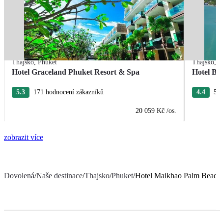
Thajsko
,
Phuket
Thajsko
,
Hotel Graceland Phuket Resort & Spa
Hotel B
5.3
171 hodnocení zákazníků
4.4
5 
20 059 Kč
/os.
zobrazit více
Dovolená
/
Naše destinace
/
Thajsko
/
Phuket
/
Hotel Maikhao Palm Beach