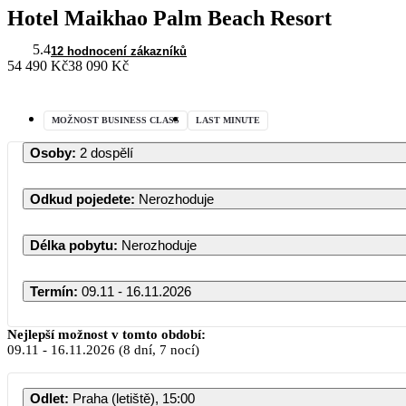
Hotel Maikhao Palm Beach Resort
5.4
12 hodnocení zákazníků
54 490 Kč
38 090 Kč
MOŽNOST BUSINESS CLASS
LAST MINUTE
Osoby
:
2 dospělí
Odkud pojedete
:
Nerozhoduje
Délka pobytu
:
Nerozhoduje
Termín
:
09.11 - 16.11.2026
Listopad 2026
Nejlepší možnost v tomto období:
09.11
-
16.11.2026
(8 dní, 7 nocí)
PO
ÚT
ST
ČT
PÁ
SO
Odlet
:
Praha (letiště), 15:00