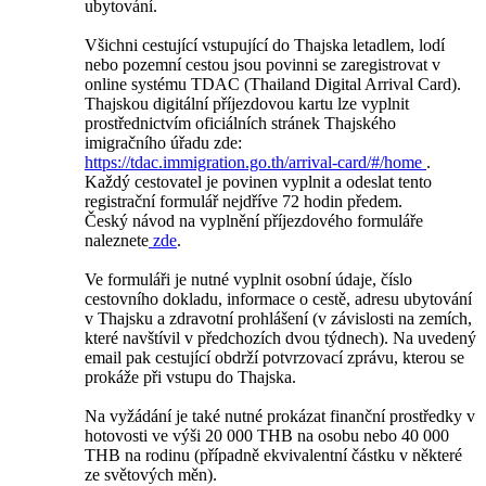
ubytování.
Všichni cestující vstupující do Thajska letadlem, lodí
nebo pozemní cestou jsou povinni se zaregistrovat v
online systému TDAC (Thailand Digital Arrival Card).
Thajskou digitální příjezdovou kartu lze vyplnit
prostřednictvím oficiálních stránek Thajského
imigračního úřadu zde:
https://tdac.immigration.go.th/arrival-card/#/home
.
Každý cestovatel je povinen vyplnit a odeslat tento
registrační formulář nejdříve 72 hodin předem.
Český návod na vyplnění příjezdového formuláře
naleznete
zde
.
Ve formuláři je nutné vyplnit osobní údaje, číslo
cestovního dokladu, informace o cestě, adresu ubytování
v Thajsku a zdravotní prohlášení (v závislosti na zemích,
které navštívil v předchozích dvou týdnech). Na uvedený
email pak cestující obdrží potvrzovací zprávu, kterou se
prokáže při vstupu do Thajska.
Na vyžádání je také nutné prokázat finanční prostředky v
hotovosti ve výši 20 000 THB na osobu nebo 40 000
THB na rodinu (případně ekvivalentní částku v některé
ze světových měn).