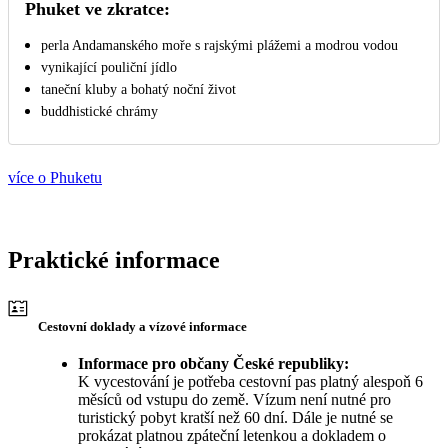
Phuket ve zkratce:
perla Andamanského moře s rajskými plážemi a modrou vodou
vynikající pouliční jídlo
taneční kluby a bohatý noční život
buddhistické chrámy
více o Phuketu
Praktické informace
Cestovní doklady a vízové informace
Informace pro občany České republiky:
K vycestování je potřeba cestovní pas platný alespoň 6
měsíců od vstupu do země. Vízum není nutné pro
turistický pobyt kratší než 60 dní. Dále je nutné se
prokázat platnou zpáteční letenkou a dokladem o