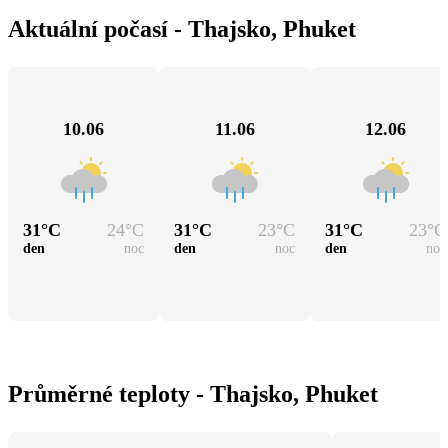
Aktuální počasí - Thajsko, Phuket
10.06
11.06
12.06
31
°C
24
°C
31
°C
23
°C
31
°C
23
°C
den
noc
den
noc
den
noc
Průměrné teploty - Thajsko, Phuket