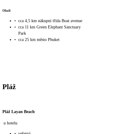
Okolí
•
cca 4,5 km nákupní třída Boat avenue
•
cca 11 km Green Elephant Sanctuary
Park
•
cca 25 km město Phuket
Pláž
Pláž Layan Beach
u hotelu
•
veřejná