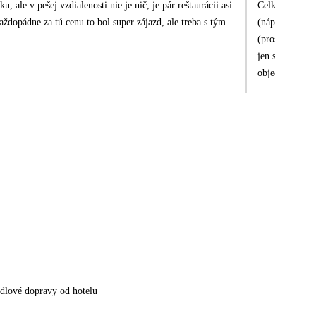
, ale v pešej vzdialenosti nie je nič, je pár reštaurácii asi
Celkový dojem 
aždopádne za tú cenu to bol super zájazd, ale treba s tým
(nápojů a příp
(prostředí jen
jen silnice be
objednání zdar
(?). Ceny well
rozsáhlá stavb
roky) bude sit
milý a vstřícný
nezaznamenali.
hlavního bazén
tento hotel je
spokojený. Kd
společenský ži
pobytu se jich
dlové dopravy od hotelu