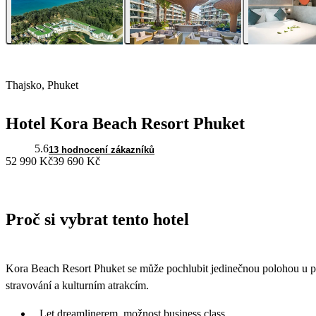
Thajsko, Phuket
Hotel Kora Beach Resort Phuket
5.6
13 hodnocení zákazníků
52 990 Kč
39 690 Kč
Proč si vybrat tento hotel
Kora Beach Resort Phuket se může pochlubit jedinečnou polohou u pl
stravování a kulturním atrakcím.
Let dreamlinerem, možnost business class