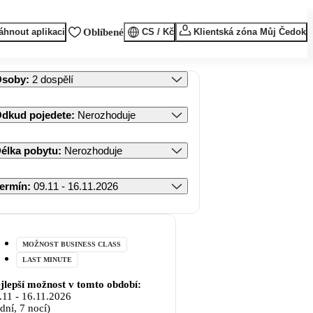
áhnout aplikaci
Oblíbené
CS / Kč
Klientská zóna Můj Čedok
Osoby
:
2 dospělí
dkud pojedete
:
Nerozhoduje
élka pobytu
:
Nerozhoduje
ermín
:
09.11 - 16.11.2026
MOŽNOST BUSINESS CLASS
LAST MINUTE
jlepší možnost v tomto období:
.11
-
16.11.2026
 dní, 7 nocí)