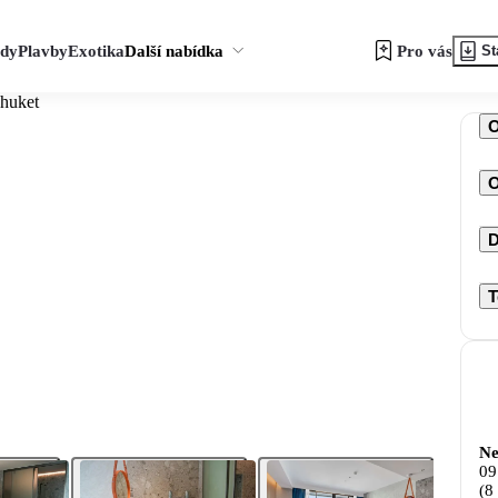
zdy
Plavby
Exotika
Další nabídka
Pro vás
St
Phuket
O
D
T
Ne
09
(8