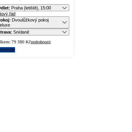
dlet
:
Praha (letiště), 15:00
tový řád
okoj
:
Dvoulůžkový pokoj
eluxe
trava
:
Snídaně
lkem:
79 380 Kč
podrobnosti
zervujte