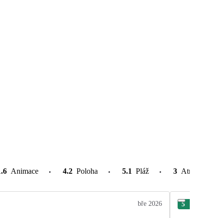
1.6
Animace
4.2
Poloha
5.1
Pláž
3
Atrakce v o
bře 2026
5
Eva