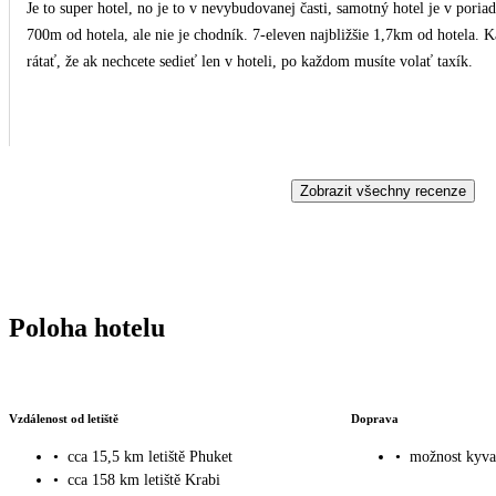
Je to super hotel, no je to v nevybudovanej časti, samotný hotel je v poriadku
700m od hotela, ale nie je chodník. 7-eleven najbližšie 1,7km od hotela. K
rátať, že ak nechcete sedieť len v hoteli, po každom musíte volať taxík.
Zobrazit všechny recenze
Poloha hotelu
Vzdálenost od letiště
Doprava
•
cca 15,5 km letiště Phuket
•
možnost kyva
•
cca 158 km letiště Krabi