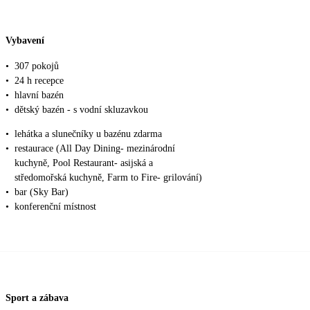
Vybavení
•
307 pokojů
•
24 h recepce
•
hlavní bazén
•
dětský bazén - s vodní skluzavkou
•
lehátka a slunečníky u bazénu zdarma
•
restaurace (All Day Dining- mezinárodní
kuchyně, Pool Restaurant- asijská a
středomořská kuchyně, Farm to Fire- grilování)
•
bar (Sky Bar)
•
konferenční místnost
Sport a zábava