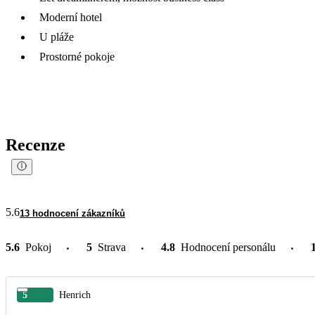
Moderní hotel
U pláže
Prostorné pokoje
Recenze
5.6
13 hodnocení zákazníků
5.6
Pokoj
5
Strava
4.8
Hodnocení personálu
5
Henrich