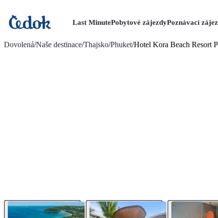
Last Minute
Pobytové zájezdy
Poznávací záje
více fotografií (20)
Dovolená
/
Naše destinace
/
Thajsko
/
Phuket
/
Hotel Kora Beach Resort 