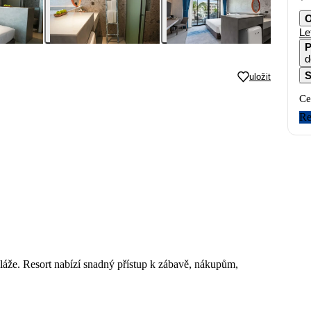
O
Le
P
d
S
uložit
Ce
Re
áže. Resort nabízí snadný přístup k zábavě, nákupům,