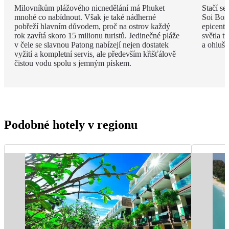
Milovníkům plážového nicnedělání má Phuket
Stačí se
mnohé co nabídnout. Však je také nádherné
Soi Bong
pobřeží hlavním důvodem, proč na ostrov každý
epicent
rok zavítá skoro 15 milionu turistů. Jedinečné pláže
světla t
v čele se slavnou Patong nabízejí nejen dostatek
a ohlušu
vyžití a kompletní servis, ale především křišťálově
čistou vodu spolu s jemným pískem.
Podobné hotely v regionu