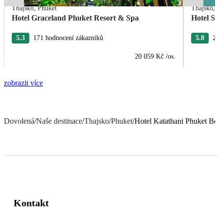
Thajsko
,
Phuket
Thajsko
,
Hotel Graceland Phuket Resort & Spa
Hotel S
5.3
171 hodnocení zákazníků
5.8
28
20 059 Kč
/os.
zobrazit více
Dovolená
/
Naše destinace
/
Thajsko
/
Phuket
/
Hotel Katathani Phuket Be
Kontakt