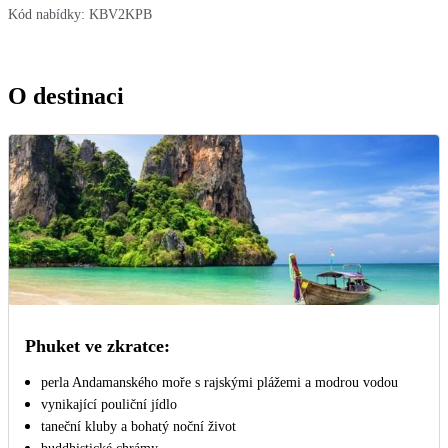
Kód nabídky:
KBV2KPB
O destinaci
Phuket ve zkratce:
perla Andamanského moře s rajskými plážemi a modrou vodou
vynikající pouliční jídlo
taneční kluby a bohatý noční život