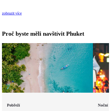
zobrazit více
Proč byste měli navštívit Phuket
Pobřeží
Noční ž