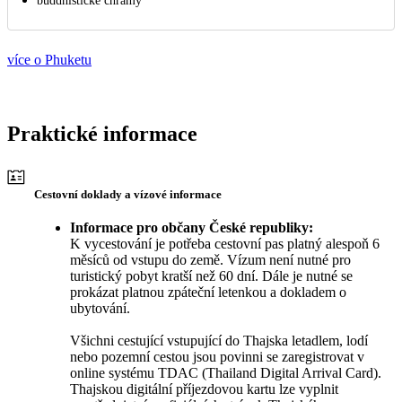
buddhistické chrámy
více o Phuketu
Praktické informace
Cestovní doklady a vízové informace
Informace pro občany České republiky:
K vycestování je potřeba cestovní pas platný alespoň 6
měsíců od vstupu do země. Vízum není nutné pro
turistický pobyt kratší než 60 dní. Dále je nutné se
prokázat platnou zpáteční letenkou a dokladem o
ubytování.
Všichni cestující vstupující do Thajska letadlem, lodí
nebo pozemní cestou jsou povinni se zaregistrovat v
online systému TDAC (Thailand Digital Arrival Card).
Thajskou digitální příjezdovou kartu lze vyplnit