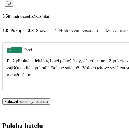
5.5
6 hodnocení zákazníků
4.8
Pokoj
2.8
Strava
4
Hodnocení personálu
1.6
Animac
5
Josef
Pláž přeplněná lehátky, hotel pěkný čistý, dál od centra. Z pokoje 
zajišťuje klid a pohodlí. Bohaté snídaně . V docházkové vzdálenos
masáže lékárna
Zobrazit všechny recenze
Poloha hotelu