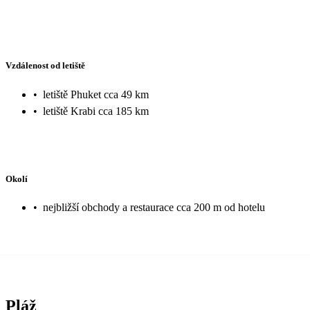
Vzdálenost od letiště
•
letiště Phuket cca 49 km
•
letiště Krabi cca 185 km
Okolí
•
nejbližší obchody a restaurace cca 200 m od hotelu
Pláž