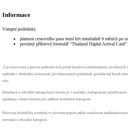
Informace
Vstupní podmínky
platnost cestovního pasu musí být minimálně 6 měsíců po n
povinný příletový formulář “Thailand Digital Arrival Card”
Čas stravování a provoz jednotlivých prvků hotelové infrastruktury uvedenýc
změnám v důsledku sezónnosti, povětrnostních podmínek, požadavků hostů nebo 
vliv.
Informace o oficiální kategorizaci hotelu je v souladu s kategorizací používanou
uplatňuje vlastní kritéria pro udělení konkrétní kategorie.
Polovina hvězdičky uvedená ve slovním popisu může označovat nadhodnoceno
srovnání s oficiální kategorií.