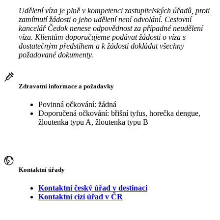
Udělení víza je plně v kompetenci zastupitelských úřadů, proti
zamítnutí žádosti o jeho udělení není odvolání. Cestovní
kancelář Čedok nenese odpovědnost za případné neudělení
víza. Klientům doporučujeme podávat žádosti o víza s
dostatečným předstihem a k žádosti dokládat všechny
požadované dokumenty.
Zdravotní informace a požadavky
Povinná očkování: žádná
Doporučená očkování: břišní tyfus, horečka dengue,
žloutenka typu A, žloutenka typu B
Kontaktní úřady
Kontaktní český úřad v destinaci
Kontaktní cizí úřad v ČR