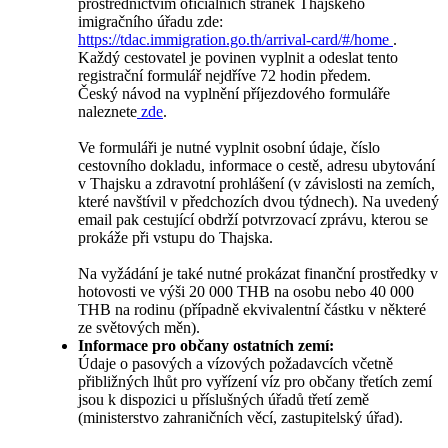
prostřednictvím oficiálních stránek Thajského
imigračního úřadu zde:
https://tdac.immigration.go.th/arrival-card/#/home
.
Každý cestovatel je povinen vyplnit a odeslat tento
registrační formulář nejdříve 72 hodin předem.
Český návod na vyplnění příjezdového formuláře
naleznete
zde
.
Ve formuláři je nutné vyplnit osobní údaje, číslo
cestovního dokladu, informace o cestě, adresu ubytování
v Thajsku a zdravotní prohlášení (v závislosti na zemích,
které navštívil v předchozích dvou týdnech). Na uvedený
email pak cestující obdrží potvrzovací zprávu, kterou se
prokáže při vstupu do Thajska.
Na vyžádání je také nutné prokázat finanční prostředky v
hotovosti ve výši 20 000 THB na osobu nebo 40 000
THB na rodinu (případně ekvivalentní částku v některé
ze světových měn).
Informace pro občany ostatních zemí:
Údaje o pasových a vízových požadavcích včetně
přibližných lhůt pro vyřízení víz pro občany třetích zemí
jsou k dispozici u příslušných úřadů třetí země
(ministerstvo zahraničních věcí, zastupitelský úřad).