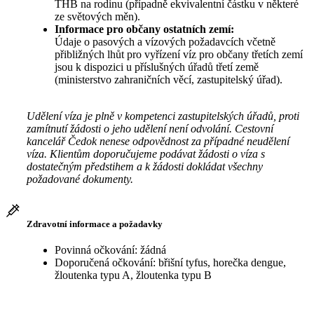
THB na rodinu (případně ekvivalentní částku v některé
ze světových měn).
Informace pro občany ostatních zemí:
Údaje o pasových a vízových požadavcích včetně
přibližných lhůt pro vyřízení víz pro občany třetích zemí
jsou k dispozici u příslušných úřadů třetí země
(ministerstvo zahraničních věcí, zastupitelský úřad).
Udělení víza je plně v kompetenci zastupitelských úřadů, proti
zamítnutí žádosti o jeho udělení není odvolání. Cestovní
kancelář Čedok nenese odpovědnost za případné neudělení
víza. Klientům doporučujeme podávat žádosti o víza s
dostatečným předstihem a k žádosti dokládat všechny
požadované dokumenty.
Zdravotní informace a požadavky
Povinná očkování: žádná
Doporučená očkování: břišní tyfus, horečka dengue,
žloutenka typu A, žloutenka typu B