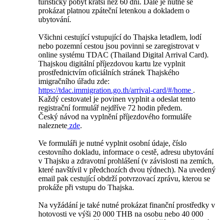
turistický pobyt kratší než 60 dní. Dále je nutné se
prokázat platnou zpáteční letenkou a dokladem o
ubytování.
Všichni cestující vstupující do Thajska letadlem, lodí
nebo pozemní cestou jsou povinni se zaregistrovat v
online systému TDAC (Thailand Digital Arrival Card).
Thajskou digitální příjezdovou kartu lze vyplnit
prostřednictvím oficiálních stránek Thajského
imigračního úřadu zde:
https://tdac.immigration.go.th/arrival-card/#/home
.
Každý cestovatel je povinen vyplnit a odeslat tento
registrační formulář nejdříve 72 hodin předem.
Český návod na vyplnění příjezdového formuláře
naleznete
zde
.
Ve formuláři je nutné vyplnit osobní údaje, číslo
cestovního dokladu, informace o cestě, adresu ubytování
v Thajsku a zdravotní prohlášení (v závislosti na zemích,
které navštívil v předchozích dvou týdnech). Na uvedený
email pak cestující obdrží potvrzovací zprávu, kterou se
prokáže při vstupu do Thajska.
Na vyžádání je také nutné prokázat finanční prostředky v
hotovosti ve výši 20 000 THB na osobu nebo 40 000