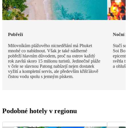
Pobřeží
Noční ž
Milovníkům plážového nicnedělání má Phuket
Stačí se
mnohé co nabídnout. Však je také nádherné
Soi Bong
pobřeží hlavním důvodem, proč na ostrov každý
epicent
rok zavítá skoro 15 milionu turistů. Jedinečné pláže
světla t
v čele se slavnou Patong nabízejí nejen dostatek
a ohlušu
vyžití a kompletní servis, ale především křišťálově
čistou vodu spolu s jemným pískem.
Podobné hotely v regionu