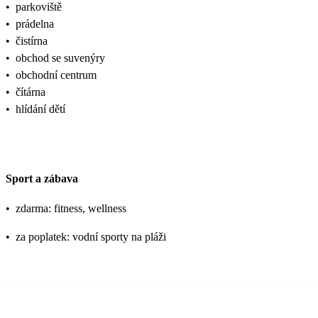
•
parkoviště
•
prádelna
•
čistírna
•
obchod se suvenýry
•
obchodní centrum
•
čítárna
•
hlídání dětí
Sport a zábava
•
zdarma: fitness, wellness
•
za poplatek: vodní sporty na pláži