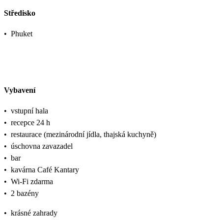
Středisko
•
Phuket
Vybavení
•
vstupní hala
•
recepce 24 h
•
restaurace (mezinárodní jídla, thajská kuchyně)
•
úschovna zavazadel
•
bar
•
kavárna Café Kantary
•
Wi-Fi zdarma
•
2 bazény
•
krásné zahrady