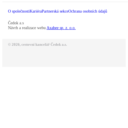
O společnosti
Kariéra
Partnerská sekce
Ochrana osobních údajů
Čedok a.s
Návrh a realizace webu
Axabee sp. z. o.o.
© 2026, cestovní kancelář Čedok a.s.