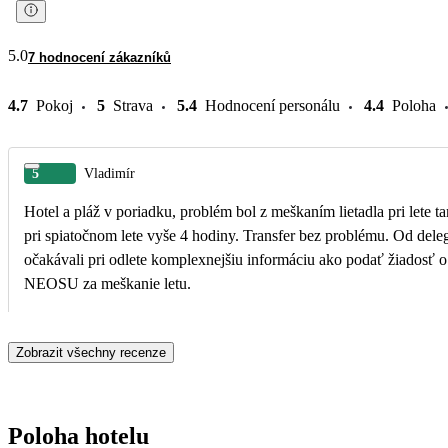
5.0
7 hodnocení zákazníků
4.7
Pokoj
5
Strava
5.4
Hodnocení personálu
4.4
Poloha
5
Vladimír
Hotel a pláž v poriadku, problém bol z meškaním lietadla pri lete t
pri spiatočnom lete vyše 4 hodiny. Transfer bez problému. Od dele
očakávali pri odlete komplexnejšiu informáciu ako podať žiadosť o 
NEOSU za meškanie letu.
Zobrazit všechny recenze
Poloha hotelu