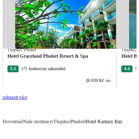
Thajsko
,
Phuket
Thajsko
,
Hotel Graceland Phuket Resort & Spa
Hotel B
5.3
171 hodnocení zákazníků
4.4
5 
20 039 Kč
/os.
zobrazit více
Dovolená
/
Naše destinace
/
Thajsko
/
Phuket
/
Hotel Kantary Bay