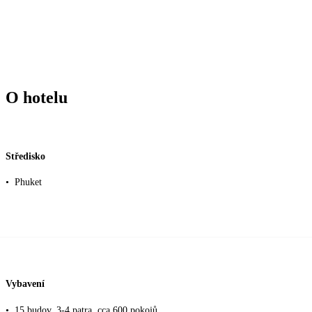
O hotelu
Středisko
•
Phuket
Vybavení
•
15 budov, 3-4 patra, cca 600 pokojů