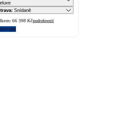
eluxe
trava
:
Snídaně
lkem:
66 398 Kč
podrobnosti
zervujte