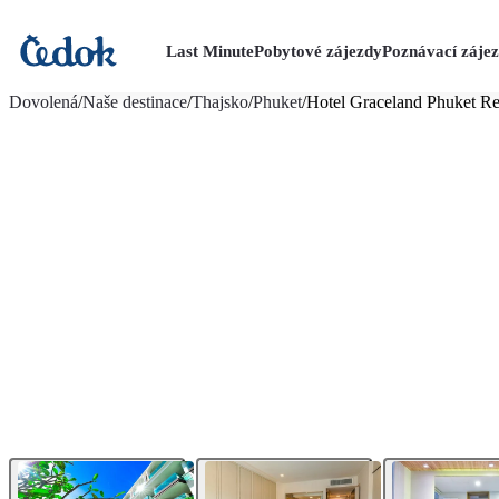
Last Minute
Pobytové zájezdy
Poznávací záje
více fotografií (27)
Dovolená
/
Naše destinace
/
Thajsko
/
Phuket
/
Hotel Graceland Phuket Re