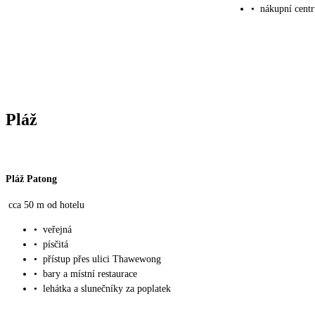
•
nákupní cent
Pláž
Pláž Patong
cca 50 m od hotelu
•
veřejná
•
písčitá
•
přístup přes ulici Thawewong
•
bary a místní restaurace
•
lehátka a slunečníky za poplatek