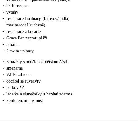
•
24 h recepce
•
výtahy
•
restaurace Bualuang (bufetová jídla,
mezinárodní kuchyně)
•
restaurace á la carte
•
Grace Bar naproti pláži
•
5 barů
•
2 swim up bary
•
3 bazény s oddělenou dětskou částí
•
směnárna
•
Wi-Fi zdarma
•
obchod se suvenýry
•
parkoviště
•
lehátka a slunečníky u bazénů zdarma
•
konferenční místnost