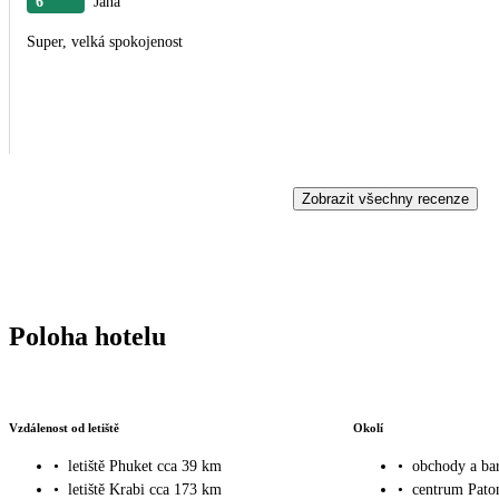
6
Jana
Super, velká spokojenost
Zobrazit všechny recenze
Poloha hotelu
Vzdálenost od letiště
Okolí
•
letiště Phuket cca 39 km
•
obchody a ba
•
letiště Krabi cca 173 km
•
centrum Pato