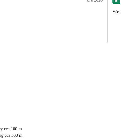
bře 2026
6
Han
Vše dle očekáv
ry cca 100 m
ng cca 300 m