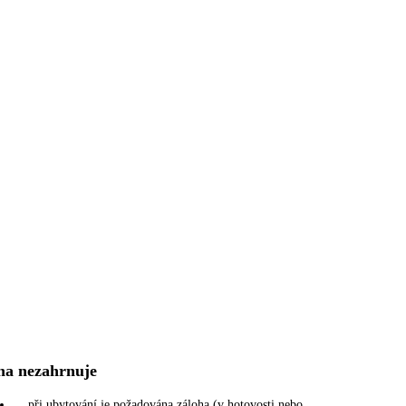
na nezahrnuje
při ubytování je požadována záloha (v hotovosti nebo