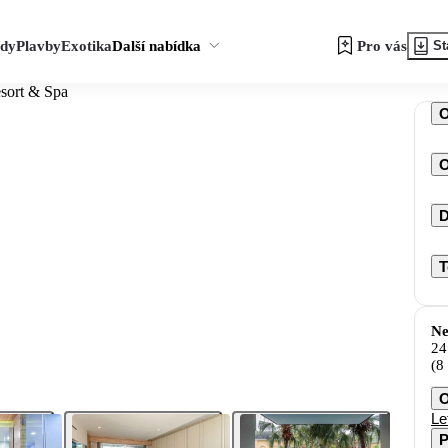
zdy
Plavby
Exotika
Další nabídka
Pro vás
St
sort & Spa
O
D
T
Ne
24
(8
O
Le
P