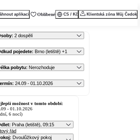
áhnout aplikaci
Oblíbené
CS / Kč
Klientská zóna Můj Čedok
Osoby
:
2 dospělí
dkud pojedete
:
Brno (letiště)
+1
élka pobytu
:
Nerozhoduje
ermín
:
24.09 - 01.10.2026
jlepší možnost v tomto období:
.09
-
01.10.2026
 dní, 6 nocí)
dlet
:
Praha (letiště), 09:15
tový řád
okoj
:
Dvoulůžkový pokoj