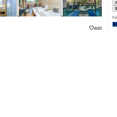
d
S
Ce
Re
uložit