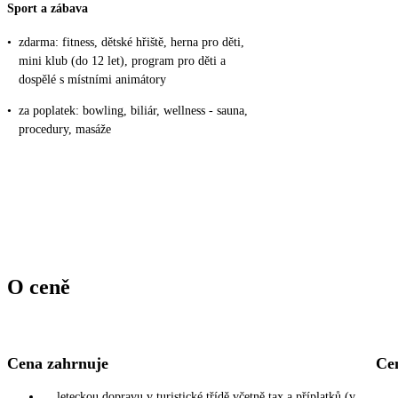
Sport a zábava
•
zdarma: fitness, dětské hřiště, herna pro děti,
mini klub (do 12 let), program pro děti a
dospělé s místními animátory
•
za poplatek: bowling, biliár, wellness - sauna,
procedury, masáže
O ceně
Cena zahrnuje
Ce
leteckou dopravu v turistické třídě včetně tax a příplatků (v