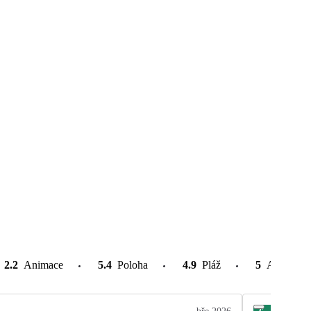
2.2
Animace
5.4
Poloha
4.9
Pláž
5
Atrakce v