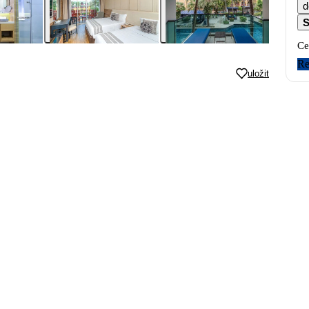
d
S
Ce
Re
uložit