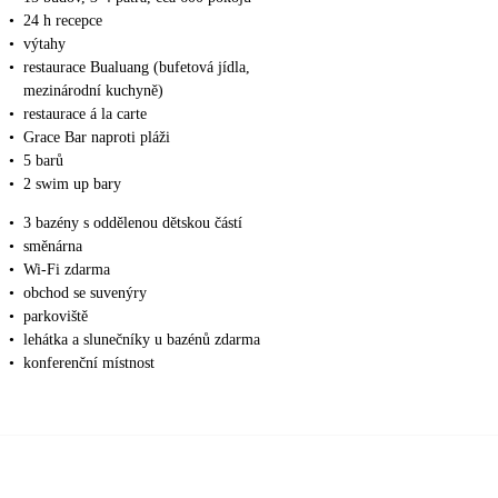
•
24 h recepce
•
výtahy
•
restaurace Bualuang (bufetová jídla,
mezinárodní kuchyně)
•
restaurace á la carte
•
Grace Bar naproti pláži
•
5 barů
•
2 swim up bary
•
3 bazény s oddělenou dětskou částí
•
směnárna
•
Wi-Fi zdarma
•
obchod se suvenýry
•
parkoviště
•
lehátka a slunečníky u bazénů zdarma
•
konferenční místnost