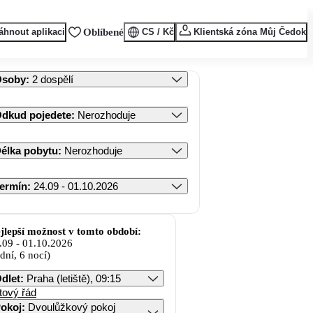
áhnout aplikaci
Oblíbené
CS / Kč
Klientská zóna Můj Čedok
Osoby
:
2 dospělí
dkud pojedete
:
Nerozhoduje
élka pobytu
:
Nerozhoduje
ermín
:
24.09 - 01.10.2026
jlepší možnost v tomto období:
.09
-
01.10.2026
 dní, 6 nocí)
dlet
:
Praha (letiště), 09:15
tový řád
okoj
:
Dvoulůžkový pokoj