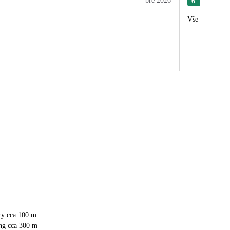
bře 2026
6
Han
Vše dle očekáv
ry cca 100 m
ng cca 300 m