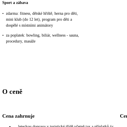
Sport a zábava
•
zdarma: fitness, dětské hřiště, herna pro děti,
mini klub (do 12 let), program pro děti a
dospělé s místními animátory
•
za poplatek: bowling, biliár, wellness - sauna,
procedury, masáže
O ceně
Cena zahrnuje
Ce
leteckou dopravu v turistické třídě včetně tax a příplatků (v