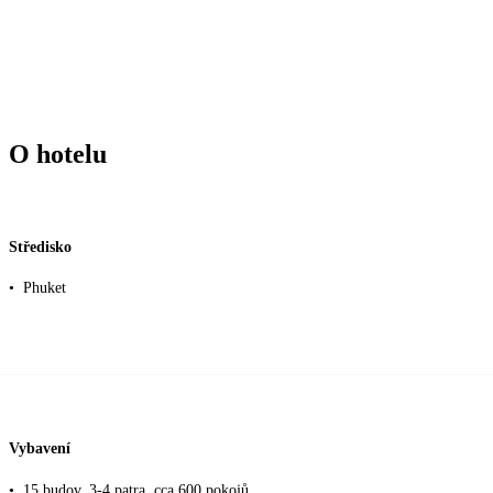
O hotelu
Středisko
•
Phuket
Vybavení
•
15 budov, 3-4 patra, cca 600 pokojů