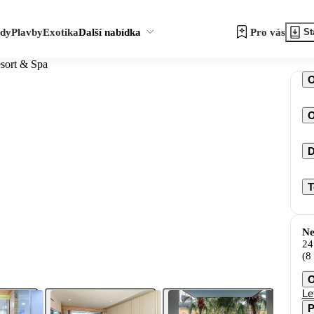
zdy
Plavby
Exotika
Další nabídka
Pro vás
St
sort & Spa
O
D
T
Ne
24
(8
O
Le
P