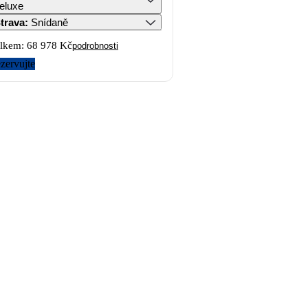
eluxe
trava
:
Snídaně
lkem:
68 978 Kč
podrobnosti
zervujte