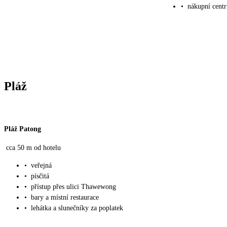
•
nákupní cent
Pláž
Pláž Patong
cca 50 m od hotelu
•
veřejná
•
písčitá
•
přístup přes ulici Thawewong
•
bary a místní restaurace
•
lehátka a slunečníky za poplatek