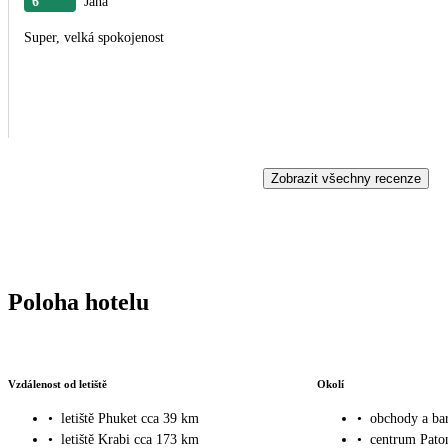
6
Jana
Super, velká spokojenost
Zobrazit všechny recenze
Poloha hotelu
Vzdálenost od letiště
Okolí
•
letiště Phuket cca 39 km
•
obchody a ba
•
letiště Krabi cca 173 km
•
centrum Pato