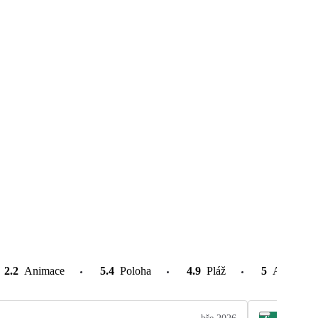
2.2
Animace
5.4
Poloha
4.9
Pláž
5
Atrakce v