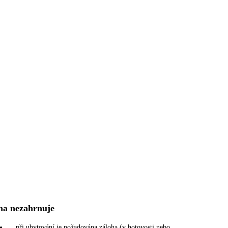
na nezahrnuje
při ubytování je požadována záloha (v hotovosti nebo