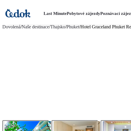
Last Minute
Pobytové zájezdy
Poznávací záje
více fotografií (27)
Dovolená
/
Naše destinace
/
Thajsko
/
Phuket
/
Hotel Graceland Phuket Re