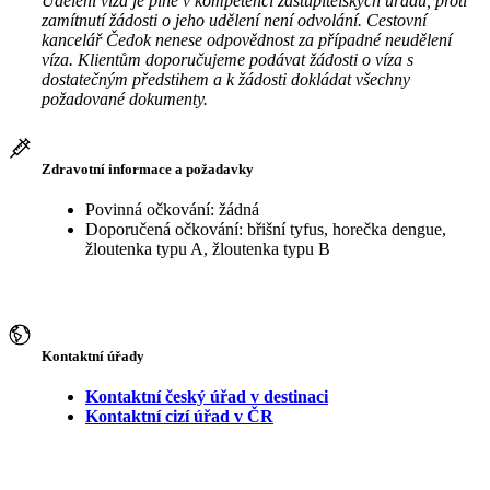
Udělení víza je plně v kompetenci zastupitelských úřadů, proti
zamítnutí žádosti o jeho udělení není odvolání. Cestovní
kancelář Čedok nenese odpovědnost za případné neudělení
víza. Klientům doporučujeme podávat žádosti o víza s
dostatečným předstihem a k žádosti dokládat všechny
požadované dokumenty.
Zdravotní informace a požadavky
Povinná očkování: žádná
Doporučená očkování: břišní tyfus, horečka dengue,
žloutenka typu A, žloutenka typu B
Kontaktní úřady
Kontaktní český úřad v destinaci
Kontaktní cizí úřad v ČR