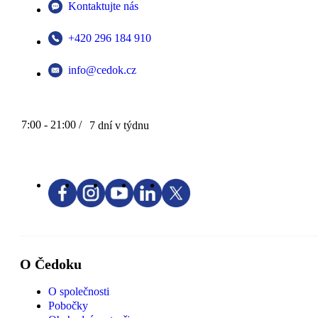
Kontaktujte nás
+420 296 184 910
info@cedok.cz
7:00 - 21:00 /
7 dní v týdnu
O Čedoku
O společnosti
Pobočky