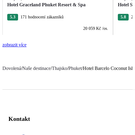
Hotel Graceland Phuket Resort & Spa
Hotel S
5.3
171 hodnocení zákazníků
5.8
28
20 059 Kč
/os.
zobrazit více
Dovolená
/
Naše destinace
/
Thajsko
/
Phuket
/
Hotel Barcelo Coconut Isl
Kontakt