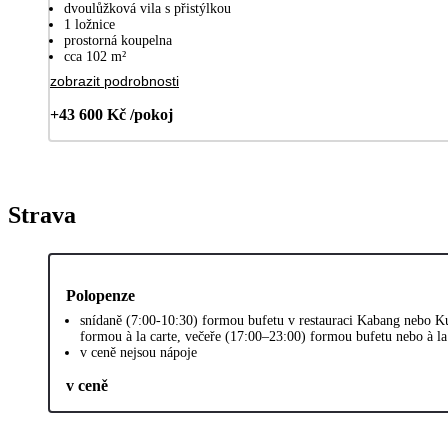
dvoulůžková vila s přistýlkou
1 ložnice
prostorná koupelna
cca 102 m²
zobrazit podrobnosti
+43 600 Kč /pokoj
Strava
Polopenze
snídaně (7:00-10:30) formou bufetu v restauraci Kabang nebo K
formou à la carte, večeře (17:00–23:00) formou bufetu nebo à la
v ceně nejsou nápoje
v ceně