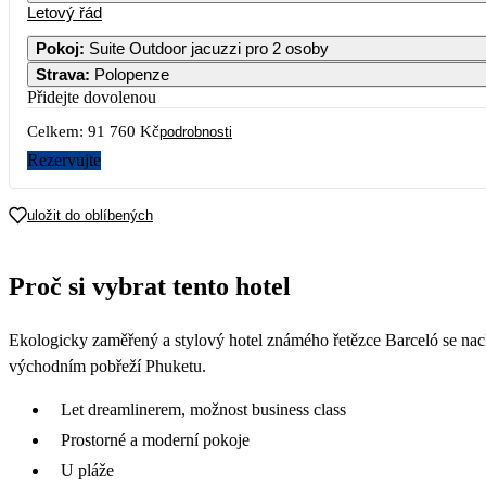
Letový řád
Pokoj
:
Suite Outdoor jacuzzi pro 2 osoby
Strava
:
Polopenze
2
3
4
5
6
7
Přidejte dovolenou
Celkem:
91 760 Kč
9
10
11
12
13
14
podrobnosti
45 880
Rezervujte
16
17
18
19
20
21
48 380
uložit do oblíbených
23
24
25
26
27
28
47 780
Proč si vybrat tento hotel
30
49 180
Ekologicky zaměřený a stylový hotel známého řetězce Barceló se nac
východním pobřeží Phuketu.
Let dreamlinerem, možnost business class
Prostorné a moderní pokoje
U pláže