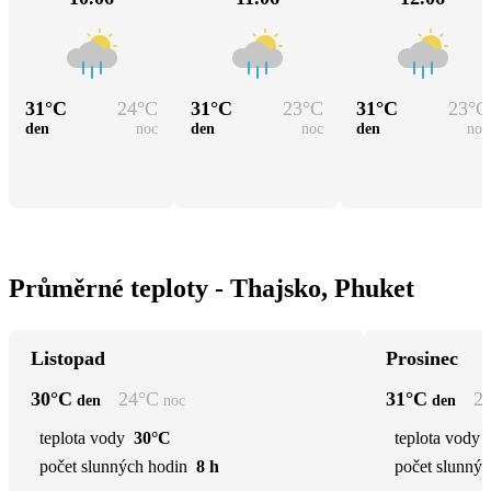
31
°C
24
°C
31
°C
23
°C
31
°C
23
°C
den
noc
den
noc
den
noc
Průměrné teploty - Thajsko, Phuket
Listopad
Prosinec
30
°C
24
°C
31
°C
2
den
noc
den
teplota vody
30°C
teplota vody
počet slunných hodin
8 h
počet slunnýc