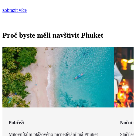
zobrazit více
Proč byste měli navštívit Phuket
Pobřeží
Noční ž
Milovníkům plážového nicnedělání má Phuket
Stačí se