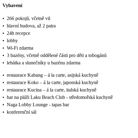
Vybavení
•
266 pokojů, včetně vil
•
hlavní budova, až 2 patra
•
24h recepce
•
lobby
•
Wi-Fi zdarma
•
3 bazény, včetně oddělené části pro děti a tobogánů
•
lehátka a slunečníky u bazénu zdarma
•
restaurace Kabang – á la carte, asijská kuchyně
•
restaurace Koko – á la carte, japonská kuchyně
•
restaurace Kucina – á la carte, italská kuchyně
•
bar na pláži Laku Beach Club - středomořská kuchyně
•
Naga Lobby Lounge - tapas bar
•
konferenční sál