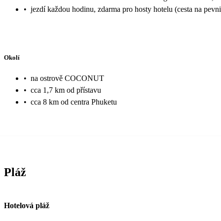
•
jezdí každou hodinu, zdarma pro hosty hotelu (cesta na pevn
Okolí
•
na ostrově COCONUT
•
cca 1,7 km od přístavu
•
cca 8 km od centra Phuketu
Pláž
Hotelová pláž