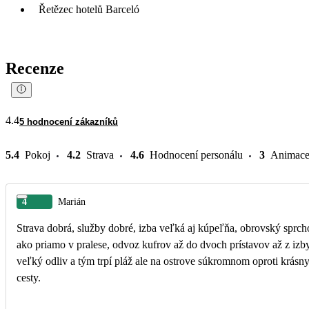
Řetězec hotelů Barceló
Recenze
4.4
5 hodnocení zákazníků
5.4
Pokoj
4.2
Strava
4.6
Hodnocení personálu
3
Animac
4
Marián
Strava dobrá, služby dobré, izba veľká aj kúpeľňa, obrovský sprch
ako priamo v pralese, odvoz kufrov až do dvoch prístavov až z izb
veľký odliv a tým trpí pláž ale na ostrove súkromnom oproti krásny
cesty.