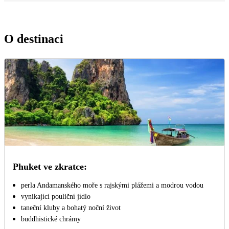
O destinaci
Phuket ve zkratce:
perla Andamanského moře s rajskými plážemi a modrou vodou
vynikající pouliční jídlo
taneční kluby a bohatý noční život
buddhistické chrámy