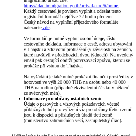
imigračního úřadu zde:
https://tdac.immigration.go.th/arrival-card/#/home
.
Každý cestovatel je povinen vyplnit a odeslat tento
registrační formulář nejdříve 72 hodin předem.
Český návod na vyplnění příjezdového formuláře
naleznete
zde
.
Ve formuláři je nutné vyplnit osobní údaje, číslo
cestovního dokladu, informace o cestě, adresu ubytování
v Thajsku a zdravotní prohlášení (v závislosti na zemích,
které navštívil v předchozích dvou týdnech). Na uvedený
email pak cestující obdrží potvrzovací zprávu, kterou se
prokáže při vstupu do Thajska.
Na vyžádání je také nutné prokázat finanční prostředky v
hotovosti ve výši 20 000 THB na osobu nebo 40 000
THB na rodinu (případně ekvivalentní částku v některé
ze světových měn).
Informace pro občany ostatních zemí:
Údaje o pasových a vízových požadavcích včetně
přibližných lhůt pro vyřízení víz pro občany třetích zemí
jsou k dispozici u příslušných úřadů třetí země
(ministerstvo zahraničních věcí, zastupitelský úřad).