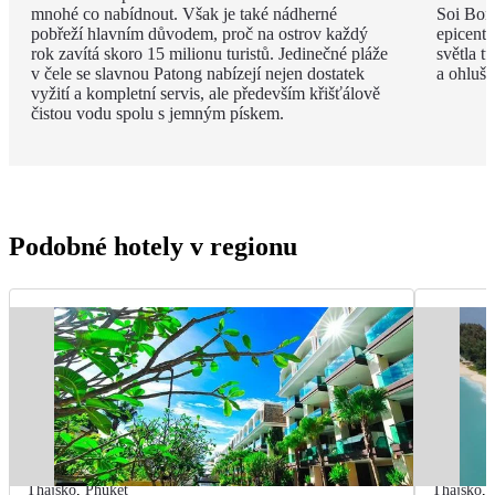
mnohé co nabídnout. Však je také nádherné
Soi Bong
pobřeží hlavním důvodem, proč na ostrov každý
epicent
rok zavítá skoro 15 milionu turistů. Jedinečné pláže
světla t
v čele se slavnou Patong nabízejí nejen dostatek
a ohlušu
vyžití a kompletní servis, ale především křišťálově
čistou vodu spolu s jemným pískem.
Podobné hotely v regionu
Thajsko
,
Phuket
Thajsko
,