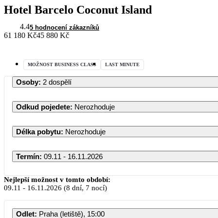
Hotel Barcelo Coconut Island
4.4
5 hodnocení zákazníků
61 180 Kč
45 880 Kč
MOŽNOST BUSINESS CLASS
LAST MINUTE
Osoby
:
2 dospělí
Odkud pojedete
:
Nerozhoduje
Délka pobytu
:
Nerozhoduje
Termín
:
09.11 - 16.11.2026
Listopad 2026
Nejlepší možnost v tomto období:
09.11
-
16.11.2026
(8 dní, 7 nocí)
PO
ÚT
ST
ČT
PÁ
SO
Odlet
:
Praha (letiště), 15:00