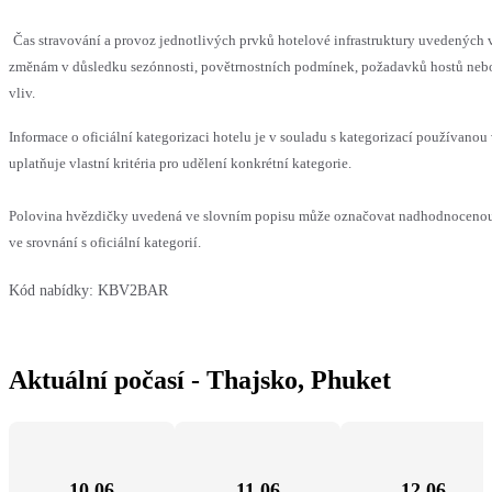
Čas stravování a provoz jednotlivých prvků hotelové infrastruktury uvedenýc
změnám v důsledku sezónnosti, povětrnostních podmínek, požadavků hostů nebo 
vliv.
Informace o oficiální kategorizaci hotelu je v souladu s kategorizací používanou
uplatňuje vlastní kritéria pro udělení konkrétní kategorie.
Polovina hvězdičky uvedená ve slovním popisu může označovat nadhodnoceno
ve srovnání s oficiální kategorií.
Kód nabídky:
KBV2BAR
Aktuální počasí - Thajsko, Phuket
10.06
11.06
12.06