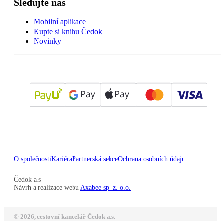
Sledujte nás
Mobilní aplikace
Kupte si knihu Čedok
Novinky
O společnosti
Kariéra
Partnerská sekce
Ochrana osobních údajů
Čedok a.s
Návrh a realizace webu
Axabee sp. z. o.o.
© 2026, cestovní kancelář Čedok a.s.