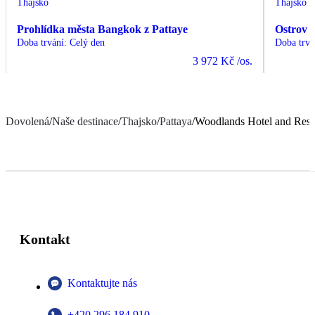
Thajsko
Thajsko
Prohlídka města Bangkok z Pattaye
Ostrov 
Doba trvání
:
Celý den
Doba trvá
3 972 Kč
/os.
Dovolená
/
Naše destinace
/
Thajsko
/
Pattaya
/
Woodlands Hotel and Reso
Kontakt
Kontaktujte nás
+420 296 184 910