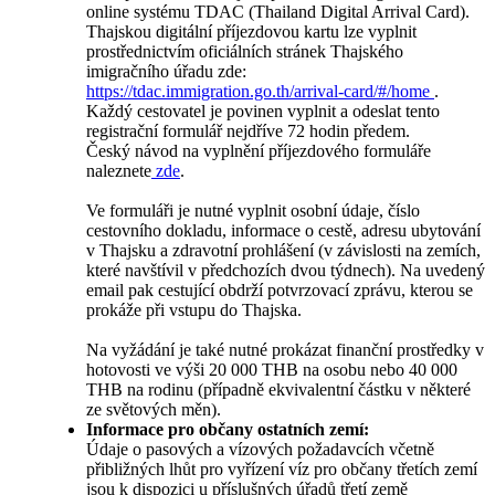
online systému TDAC (Thailand Digital Arrival Card).
Thajskou digitální příjezdovou kartu lze vyplnit
prostřednictvím oficiálních stránek Thajského
imigračního úřadu zde:
https://tdac.immigration.go.th/arrival-card/#/home
.
Každý cestovatel je povinen vyplnit a odeslat tento
registrační formulář nejdříve 72 hodin předem.
Český návod na vyplnění příjezdového formuláře
naleznete
zde
.
Ve formuláři je nutné vyplnit osobní údaje, číslo
cestovního dokladu, informace o cestě, adresu ubytování
v Thajsku a zdravotní prohlášení (v závislosti na zemích,
které navštívil v předchozích dvou týdnech). Na uvedený
email pak cestující obdrží potvrzovací zprávu, kterou se
prokáže při vstupu do Thajska.
Na vyžádání je také nutné prokázat finanční prostředky v
hotovosti ve výši 20 000 THB na osobu nebo 40 000
THB na rodinu (případně ekvivalentní částku v některé
ze světových měn).
Informace pro občany ostatních zemí:
Údaje o pasových a vízových požadavcích včetně
přibližných lhůt pro vyřízení víz pro občany třetích zemí
jsou k dispozici u příslušných úřadů třetí země