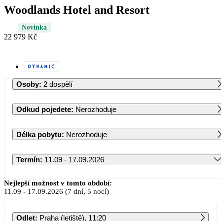
Woodlands Hotel and Resort
Novinka
22 979 Kč
Osoby
:
2 dospělí
Odkud pojedete
:
Nerozhoduje
Délka pobytu
:
Nerozhoduje
Termín
:
11.09 - 17.09.2026
Září 2026
Nejlepší možnost v tomto období:
11.09
-
17.09.2026
(7 dní, 5 nocí)
PO
ÚT
ST
ČT
PÁ
SO
NE
Odlet
:
Praha (letiště), 11:20