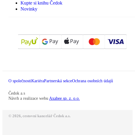
Kupte si knihu Čedok
Novinky
O společnosti
Kariéra
Partnerská sekce
Ochrana osobních údajů
Čedok a.s
Návrh a realizace webu
Axabee sp. z. o.o.
© 2026, cestovní kancelář Čedok a.s.