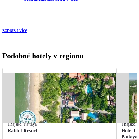
zobrazit více
Podobné hotely v regionu
Thajsko
,
Pattaya
Thajsko
,
Rabbit Resort
Hotel C
Pattaya