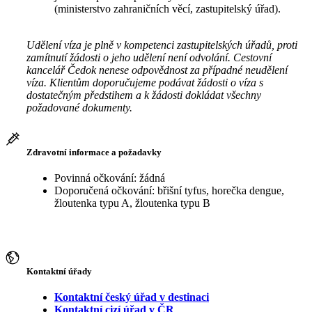
(ministerstvo zahraničních věcí, zastupitelský úřad).
Udělení víza je plně v kompetenci zastupitelských úřadů, proti
zamítnutí žádosti o jeho udělení není odvolání. Cestovní
kancelář Čedok nenese odpovědnost za případné neudělení
víza. Klientům doporučujeme podávat žádosti o víza s
dostatečným předstihem a k žádosti dokládat všechny
požadované dokumenty.
Zdravotní informace a požadavky
Povinná očkování: žádná
Doporučená očkování: břišní tyfus, horečka dengue,
žloutenka typu A, žloutenka typu B
Kontaktní úřady
Kontaktní český úřad v destinaci
Kontaktní cizí úřad v ČR