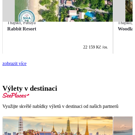
Thajsko
,
Pattaya
Thajsko
,
Rabbit Resort
Woodlan
22 159 Kč
/os.
zobrazit více
Výlety v destinaci
Využijte skvělé nabídky výletů v destinaci od našich partnerů