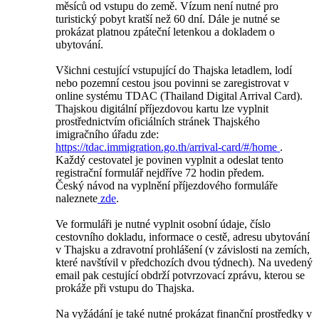
měsíců od vstupu do země. Vízum není nutné pro
turistický pobyt kratší než 60 dní. Dále je nutné se
prokázat platnou zpáteční letenkou a dokladem o
ubytování.
Všichni cestující vstupující do Thajska letadlem, lodí
nebo pozemní cestou jsou povinni se zaregistrovat v
online systému TDAC (Thailand Digital Arrival Card).
Thajskou digitální příjezdovou kartu lze vyplnit
prostřednictvím oficiálních stránek Thajského
imigračního úřadu zde:
https://tdac.immigration.go.th/arrival-card/#/home
.
Každý cestovatel je povinen vyplnit a odeslat tento
registrační formulář nejdříve 72 hodin předem.
Český návod na vyplnění příjezdového formuláře
naleznete
zde
.
Ve formuláři je nutné vyplnit osobní údaje, číslo
cestovního dokladu, informace o cestě, adresu ubytování
v Thajsku a zdravotní prohlášení (v závislosti na zemích,
které navštívil v předchozích dvou týdnech). Na uvedený
email pak cestující obdrží potvrzovací zprávu, kterou se
prokáže při vstupu do Thajska.
Na vyžádání je také nutné prokázat finanční prostředky v