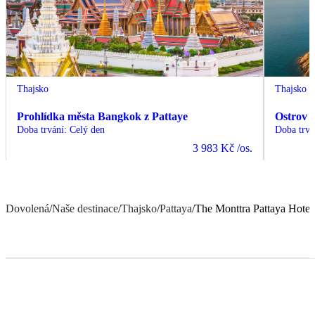
Thajsko
Thajsko
Prohlídka města Bangkok z Pattaye
Ostrov 
Doba trvání
:
Celý den
Doba trvá
3 983 Kč
/os.
Dovolená
/
Naše destinace
/
Thajsko
/
Pattaya
/
The Monttra Pattaya Hotel