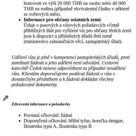
hotovosti ve výši 20 000 THB na osobu nebo 40 000
THB na rodinu (případně ekvivalentní částku v některé
ze světových měn).
Informace pro občany ostatních zemí:
Údaje o pasových a vízových požadavcích včetně
přibližných lhůt pro vyřízení víz pro občany třetích zemí
jsou k dispozici u příslušných úřadů třetí země
(ministerstvo zahraničních věcí, zastupitelský úřad).
Udělení víza je plně v kompetenci zastupitelských úřadů, proti
zamítnutí žádosti o jeho udělení není odvolání. Cestovní
kancelář Čedok nenese odpovědnost za případné neudělení
víza. Klientům doporučujeme podávat žádosti o víza s
dostatečným předstihem a k žádosti dokládat všechny
požadované dokumenty.
Zdravotní informace a požadavky
Povinná očkování: žádná
Doporučená očkování: břišní tyfus, horečka dengue,
žloutenka typu A, žloutenka typu B