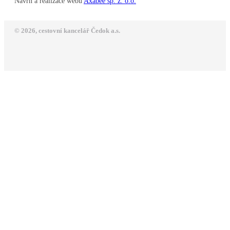
Návrh a realizace webu
Axabee sp. z. o.o.
© 2026, cestovní kancelář Čedok a.s.