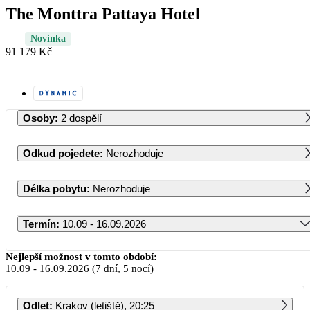
The Monttra Pattaya Hotel
Novinka
91 179 Kč
Osoby
:
2 dospělí
Odkud pojedete
:
Nerozhoduje
Délka pobytu
:
Nerozhoduje
Termín
:
10.09 - 16.09.2026
Září 2026
Nejlepší možnost v tomto období:
10.09
-
16.09.2026
(7 dní, 5 nocí)
PO
ÚT
ST
ČT
PÁ
SO
NE
Odlet
:
Krakov (letiště), 20:25