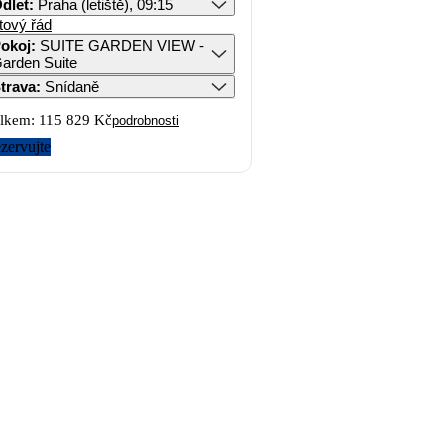
dlet
:
Praha (letiště), 09:15
tový řád
okoj
:
SUITE GARDEN VIEW -
arden Suite
trava
:
Snídaně
lkem:
115 829 Kč
podrobnosti
zervujte