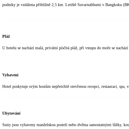
podniky je vzdálena přibližně 2,5 km. Letiště Suvarnabhumi v Bangkoku (BK
Pláž
U hotelu se nachází malá, privátní písčitá pláž, při vstupu do moře se nacház
Vybavení
Hotel poskytuje svým hostům nepřetržitě otevřenou recepci, restauraci, spa, 
Ubytování
Suity jsou vybaveny manželskou postelí nebo dvěma samostatnými lůžky, ko