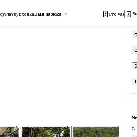
zdy
Plavby
Exotika
Další nabídka
Pro vás
St
O
D
T
Ne
11
(9