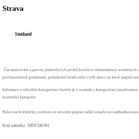
Strava
Snídaně
Čas stravování a provoz jednotlivých prvků hotelové infrastruktury uvedenýc
povětrnostních podmínek, požadavků hostů nebo vyšší moci, na které majitel nem
Informace o oficiální kategorizaci hotelu je v souladu s kategorizací používanou 
konkrétní kategorie.
Polovina hvězdičky uvedená ve slovním popisu může označovat nadhodnocenou n
Kód nabídky:
HBX540381