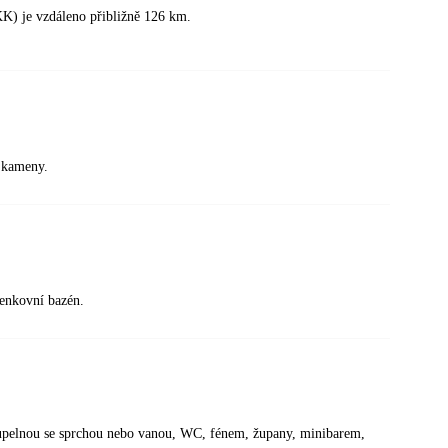
K) je vzdáleno přibližně 126 km.
í kameny.
venkovní bazén.
upelnou se sprchou nebo vanou, WC, fénem, župany, minibarem,