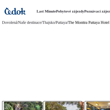
Last Minute
Pobytové zájezdy
Poznávací záje
více fotografií (21)
Dovolená
/
Naše destinace
/
Thajsko
/
Pattaya
/
The Monttra Pattaya Hotel