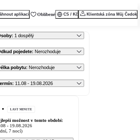
áhnout aplikaci
Oblíbené
CS / Kč
Klientská zóna Můj Čedok
Osoby
:
1 dospělý
dkud pojedete
:
Nerozhoduje
élka pobytu
:
Nerozhoduje
ermín
:
11.08 - 19.08.2026
LAST MINUTE
jlepší možnost v tomto období:
.08
-
19.08.2026
 dní, 7 nocí)