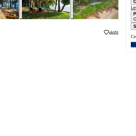
O
Le
P
G
S
uložit
Ce
Re