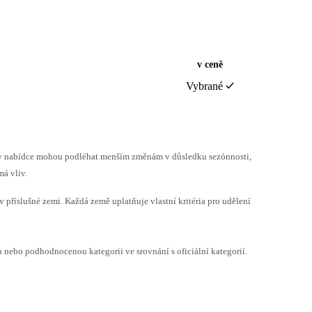
v ceně
Vybrané
h v nabídce mohou podléhat menším změnám v důsledku sezónnosti,
á vliv.
v příslušné zemi. Každá země uplatňuje vlastní kritéria pro udělení
ebo podhodnocenou kategorii ve srovnání s oficiální kategorií.