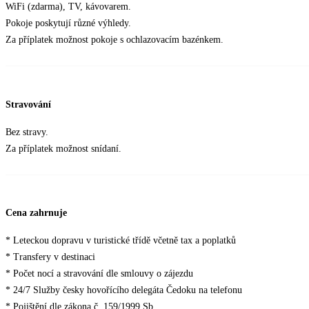
WiFi (zdarma), TV, kávovarem.
Pokoje poskytují různé výhledy.
Za příplatek možnost pokoje s ochlazovacím bazénkem.
Stravování
Bez stravy.
Za příplatek možnost snídaní.
Cena zahrnuje
* Leteckou dopravu v turistické třídě včetně tax a poplatků
* Transfery v destinaci
* Počet nocí a stravování dle smlouvy o zájezdu
* 24/7 Služby česky hovořícího delegáta Čedoku na telefonu
* Pojištění dle zákona č. 159/1999 Sb.