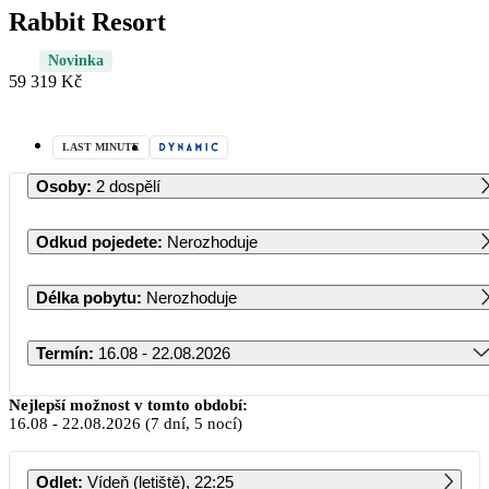
Rabbit Resort
Novinka
59 319 Kč
LAST MINUTE
Osoby
:
2 dospělí
Odkud pojedete
:
Nerozhoduje
Délka pobytu
:
Nerozhoduje
Termín
:
16.08 - 22.08.2026
Srpen 2026
Nejlepší možnost v tomto období:
16.08
-
22.08.2026
(7 dní, 5 nocí)
PO
ÚT
ST
ČT
PÁ
SO
NE
Odlet
:
Vídeň (letiště), 22:25