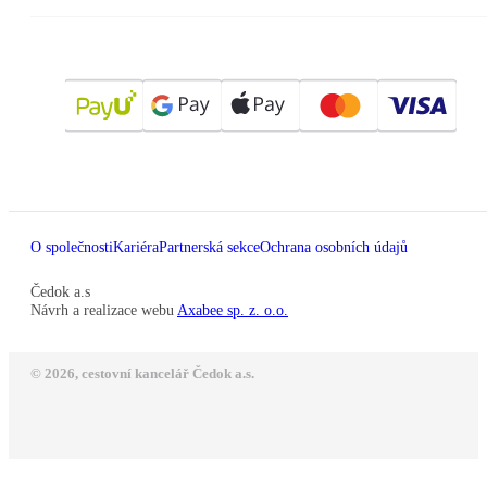
O společnosti
Kariéra
Partnerská sekce
Ochrana osobních údajů
Čedok a.s
Návrh a realizace webu
Axabee sp. z. o.o.
© 2026, cestovní kancelář Čedok a.s.