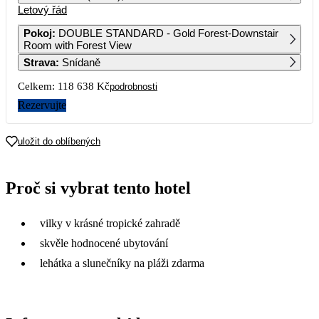
Letový řád
1
2
Pokoj
:
DOUBLE STANDARD - Gold Forest-Downstair
Room with Forest View
3
4
5
6
7
8
9
Strava
:
Snídaně
Celkem:
118 638 Kč
podrobnosti
10
11
12
13
14
15
16
61 269
59 319
Rezervujte
17
18
19
20
21
22
23
39 699
44 769
44 349
44 109
39 509
43 949
36 719
uložit do oblíbených
24
25
26
27
28
29
30
39 219
32 759
32 419
31 519
29 789
32 889
30 779
Proč si vybrat tento hotel
31
32 969
vilky v krásné tropické zahradě
skvěle hodnocené ubytování
lehátka a slunečníky na pláži zdarma