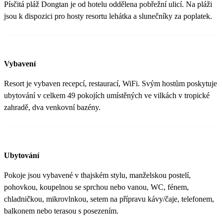
Písčitá pláž Dongtan je od hotelu oddělena pobřežní ulicí. Na pláži
jsou k dispozici pro hosty resortu lehátka a slunečníky za poplatek.
Vybavení
Resort je vybaven recepcí, restaurací, WiFi. Svým hostům poskytuje
ubytování v celkem 49 pokojích umístěných ve vilkách v tropické
zahradě, dva venkovní bazény.
Ubytování
Pokoje jsou vybavené v thajském stylu, manželskou postelí,
pohovkou, koupelnou se sprchou nebo vanou, WC, fénem,
chladničkou, mikrovlnkou, setem na přípravu kávy/čaje, telefonem,
balkonem nebo terasou s posezením.