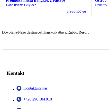
Prohlídka města Bangkok z Pattaye
Ostrov 
Doba trvání
:
Celý den
Doba trvá
3 980 Kč
/os.
Dovolená
/
Naše destinace
/
Thajsko
/
Pattaya
/
Rabbit Resort
Kontakt
Kontaktujte nás
+420 296 184 910