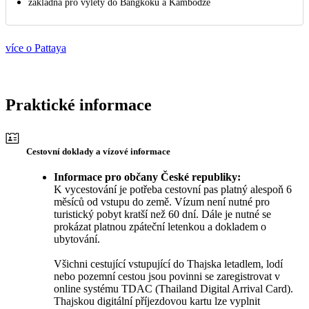
základna pro výlety do Bangkoku a Kambodže
více o Pattaya
Praktické informace
Cestovní doklady a vízové informace
Informace pro občany České republiky:
K vycestování je potřeba cestovní pas platný alespoň 6
měsíců od vstupu do země. Vízum není nutné pro
turistický pobyt kratší než 60 dní. Dále je nutné se
prokázat platnou zpáteční letenkou a dokladem o
ubytování.
Všichni cestující vstupující do Thajska letadlem, lodí
nebo pozemní cestou jsou povinni se zaregistrovat v
online systému TDAC (Thailand Digital Arrival Card).
Thajskou digitální příjezdovou kartu lze vyplnit