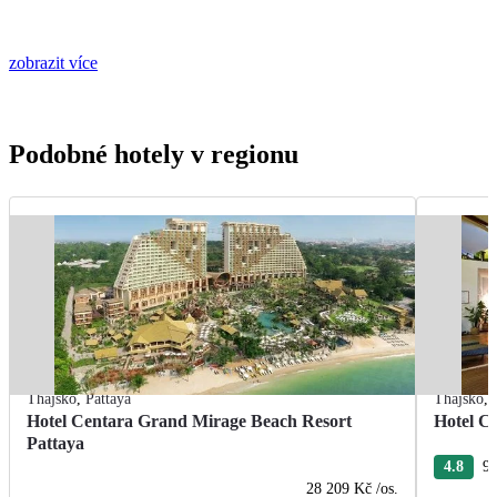
zobrazit více
Podobné hotely v regionu
Thajsko
,
Pattaya
Thajsko
,
Hotel Centara Grand Mirage Beach Resort
Hotel C
Pattaya
4.8
9 
28 209 Kč
/os.