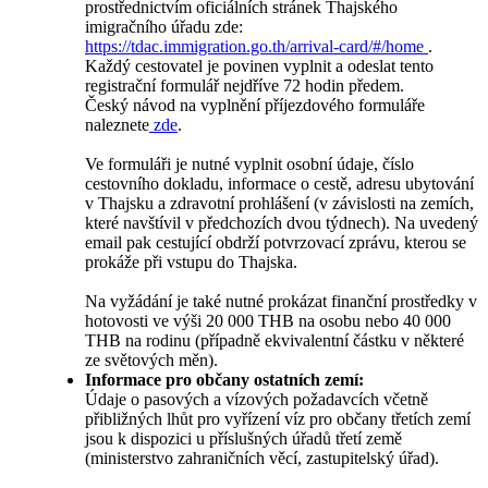
prostřednictvím oficiálních stránek Thajského
imigračního úřadu zde:
https://tdac.immigration.go.th/arrival-card/#/home
.
Každý cestovatel je povinen vyplnit a odeslat tento
registrační formulář nejdříve 72 hodin předem.
Český návod na vyplnění příjezdového formuláře
naleznete
zde
.
Ve formuláři je nutné vyplnit osobní údaje, číslo
cestovního dokladu, informace o cestě, adresu ubytování
v Thajsku a zdravotní prohlášení (v závislosti na zemích,
které navštívil v předchozích dvou týdnech). Na uvedený
email pak cestující obdrží potvrzovací zprávu, kterou se
prokáže při vstupu do Thajska.
Na vyžádání je také nutné prokázat finanční prostředky v
hotovosti ve výši 20 000 THB na osobu nebo 40 000
THB na rodinu (případně ekvivalentní částku v některé
ze světových měn).
Informace pro občany ostatních zemí:
Údaje o pasových a vízových požadavcích včetně
přibližných lhůt pro vyřízení víz pro občany třetích zemí
jsou k dispozici u příslušných úřadů třetí země
(ministerstvo zahraničních věcí, zastupitelský úřad).