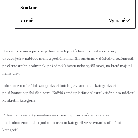
Snídaně
v ceně
Vybrané
Čas stravování a provoz jednotlivých prvků hotelové infrastruktury
uvedených v nabídce mohou podléhat menším změnám v důsledku sezónnosti,
povětrnostních podmínek, požadavků hostů nebo vyšší moci, na které majitel
nemá vliv.
Informace o oficiální kategorizaci hotelu je v souladu s kategorizací
používanou v příslušné zemi. Každá země uplatňuje vlastní kritéria pro udělení
konkrétní kategorie.
Polovina hvězdičky uvedená ve slovním popisu může označovat
nadhodnocenou nebo podhodnocenou kategorii ve srovnání s oficiální
kategorií.