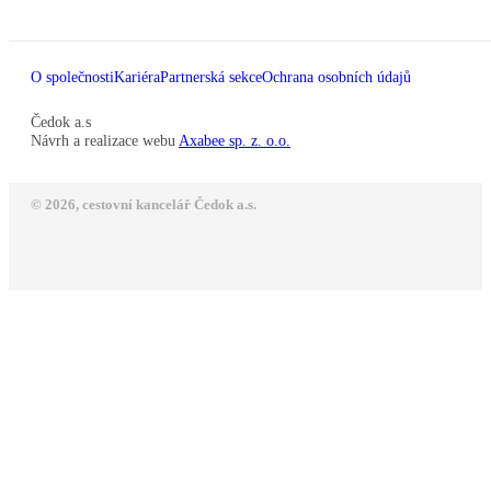
O společnosti
Kariéra
Partnerská sekce
Ochrana osobních údajů
Čedok a.s
Návrh a realizace webu
Axabee sp. z. o.o.
© 2026, cestovní kancelář Čedok a.s.