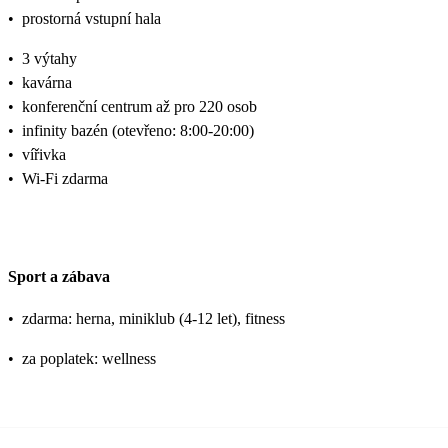
•
prostorná vstupní hala
•
3 výtahy
•
kavárna
•
konferenční centrum až pro 220 osob
•
infinity bazén (otevřeno: 8:00-20:00)
•
vířivka
•
Wi-Fi zdarma
Sport a zábava
•
zdarma: herna, miniklub (4-12 let), fitness
•
za poplatek: wellness