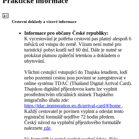
Praktické informace
Cestovní doklady a vízové informace
Informace pro občany České republiky:
K vycestování je potřeba cestovní pas platný alespoň 6
měsíců od vstupu do země. Vízum není nutné pro
turistický pobyt kratší než 60 dní. Dále je nutné se
prokázat platnou zpáteční letenkou a dokladem o
ubytování.
Všichni cestující vstupující do Thajska letadlem, lodí
nebo pozemní cestou jsou povinni se zaregistrovat v
online systému TDAC (Thailand Digital Arrival Card).
Thajskou digitální příjezdovou kartu lze vyplnit
prostřednictvím oficiálních stránek Thajského
imigračního úřadu zde:
https://tdac.immigration.go.th/arrival-card/#/home
.
Každý cestovatel je povinen vyplnit a odeslat tento
registrační formulář nejdříve 72 hodin předem.
Český návod na vyplnění příjezdového formuláře
naleznete
zde
.