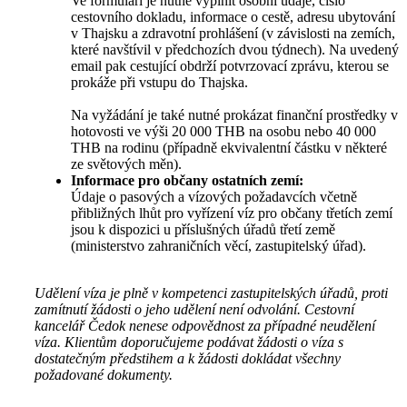
Ve formuláři je nutné vyplnit osobní údaje, číslo
cestovního dokladu, informace o cestě, adresu ubytování
v Thajsku a zdravotní prohlášení (v závislosti na zemích,
které navštívil v předchozích dvou týdnech). Na uvedený
email pak cestující obdrží potvrzovací zprávu, kterou se
prokáže při vstupu do Thajska.
Na vyžádání je také nutné prokázat finanční prostředky v
hotovosti ve výši 20 000 THB na osobu nebo 40 000
THB na rodinu (případně ekvivalentní částku v některé
ze světových měn).
Informace pro občany ostatních zemí:
Údaje o pasových a vízových požadavcích včetně
přibližných lhůt pro vyřízení víz pro občany třetích zemí
jsou k dispozici u příslušných úřadů třetí země
(ministerstvo zahraničních věcí, zastupitelský úřad).
Udělení víza je plně v kompetenci zastupitelských úřadů, proti
zamítnutí žádosti o jeho udělení není odvolání. Cestovní
kancelář Čedok nenese odpovědnost za případné neudělení
víza. Klientům doporučujeme podávat žádosti o víza s
dostatečným předstihem a k žádosti dokládat všechny
požadované dokumenty.