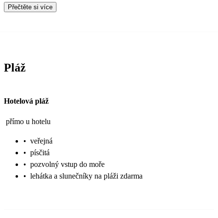
Přečtěte si více
Pláž
Hotelová pláž
přímo u hotelu
•
veřejná
•
písčitá
•
pozvolný vstup do moře
•
lehátka a slunečníky na pláži zdarma