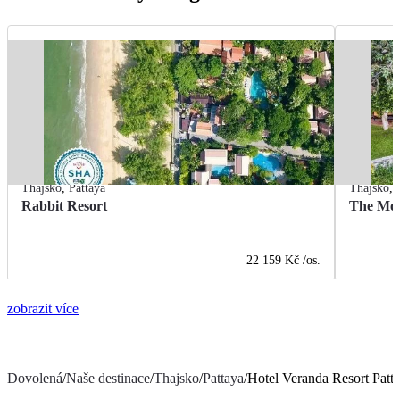
Thajsko
,
Pattaya
Thajsko
,
Rabbit Resort
The Mon
22 159 Kč
/os.
zobrazit více
Dovolená
/
Naše destinace
/
Thajsko
/
Pattaya
/
Hotel Veranda Resort Patt