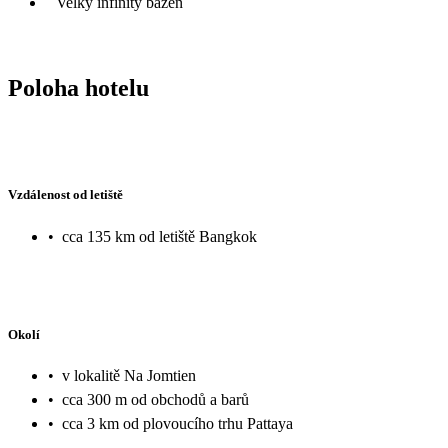
Velký infinity bazén
Poloha hotelu
Vzdálenost od letiště
•
cca 135 km od letiště Bangkok
Okolí
•
v lokalitě Na Jomtien
•
cca 300 m od obchodů a barů
•
cca 3 km od plovoucího trhu Pattaya