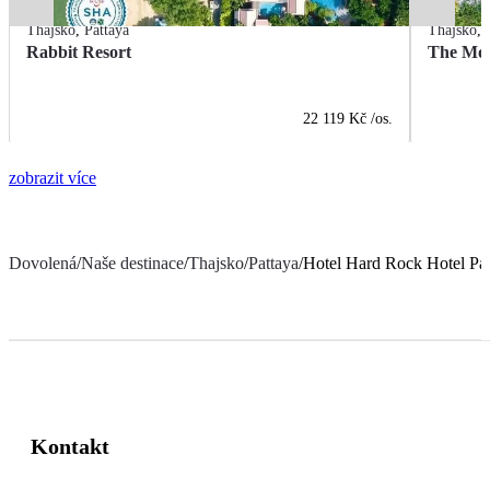
Thajsko
,
Pattaya
Thajsko
,
Rabbit Resort
The Mon
22 119 Kč
/os.
zobrazit více
Dovolená
/
Naše destinace
/
Thajsko
/
Pattaya
/
Hotel Hard Rock Hotel Pat
Kontakt