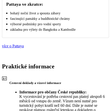
Pattaya ve zkratce:
bohatý noční život a spousta zábavy
fascinující památky a buddhistické chrámy
výborné podmínky pro vodní sporty
základna pro výlety do Bangkoku a Kambodže
více o Pattaya
Praktické informace
Cestovní doklady a vízové informace
Informace pro občany České republiky:
K vycestování je potřeba cestovní pas platný alespoň 6
měsíců od vstupu do země. Vízum není nutné pro
turistický pobyt kratší než 60 dní. Dále je nutné se
prokázat platnou zpáteční letenkou a dokladem o