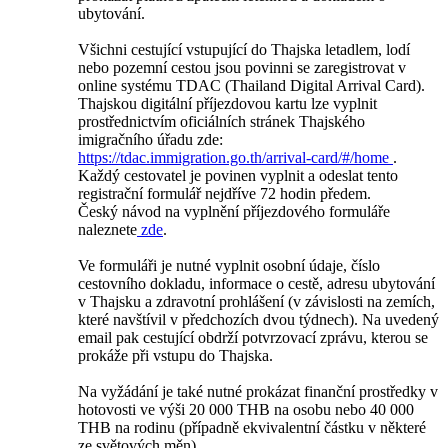
ubytování.
Všichni cestující vstupující do Thajska letadlem, lodí
nebo pozemní cestou jsou povinni se zaregistrovat v
online systému TDAC (Thailand Digital Arrival Card).
Thajskou digitální příjezdovou kartu lze vyplnit
prostřednictvím oficiálních stránek Thajského
imigračního úřadu zde:
https://tdac.immigration.go.th/arrival-card/#/home
.
Každý cestovatel je povinen vyplnit a odeslat tento
registrační formulář nejdříve 72 hodin předem.
Český návod na vyplnění příjezdového formuláře
naleznete
zde
.
Ve formuláři je nutné vyplnit osobní údaje, číslo
cestovního dokladu, informace o cestě, adresu ubytování
v Thajsku a zdravotní prohlášení (v závislosti na zemích,
které navštívil v předchozích dvou týdnech). Na uvedený
email pak cestující obdrží potvrzovací zprávu, kterou se
prokáže při vstupu do Thajska.
Na vyžádání je také nutné prokázat finanční prostředky v
hotovosti ve výši 20 000 THB na osobu nebo 40 000
THB na rodinu (případně ekvivalentní částku v některé
ze světových měn).