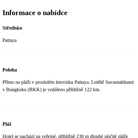
Informace o nabídce
Středisko
Pattaya
Poloha
Přímo na pláži v proslulém letovisku Pattaya. Letiště Suvarnabhumi
v Bangkoku (BKK) je vzdáleno přibližně 122 km.
Pláž
Hotel se nachází na veřejné, přibližně 230 m dlouhé písčité pláže