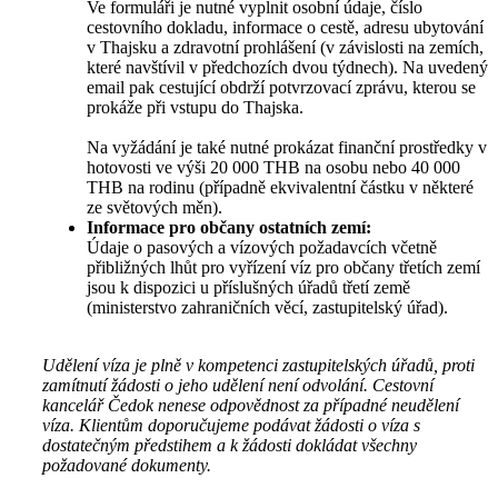
Ve formuláři je nutné vyplnit osobní údaje, číslo
cestovního dokladu, informace o cestě, adresu ubytování
v Thajsku a zdravotní prohlášení (v závislosti na zemích,
které navštívil v předchozích dvou týdnech). Na uvedený
email pak cestující obdrží potvrzovací zprávu, kterou se
prokáže při vstupu do Thajska.
Na vyžádání je také nutné prokázat finanční prostředky v
hotovosti ve výši 20 000 THB na osobu nebo 40 000
THB na rodinu (případně ekvivalentní částku v některé
ze světových měn).
Informace pro občany ostatních zemí:
Údaje o pasových a vízových požadavcích včetně
přibližných lhůt pro vyřízení víz pro občany třetích zemí
jsou k dispozici u příslušných úřadů třetí země
(ministerstvo zahraničních věcí, zastupitelský úřad).
Udělení víza je plně v kompetenci zastupitelských úřadů, proti
zamítnutí žádosti o jeho udělení není odvolání. Cestovní
kancelář Čedok nenese odpovědnost za případné neudělení
víza. Klientům doporučujeme podávat žádosti o víza s
dostatečným předstihem a k žádosti dokládat všechny
požadované dokumenty.