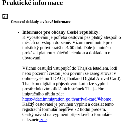
Praktické informace
Cestovní doklady a vízové informace
Informace pro občany České republiky:
K vycestování je potřeba cestovní pas platný alespoň 6
měsíců od vstupu do země. Vízum není nutné pro
turistický pobyt kratší než 60 dní. Dále je nutné se
prokázat platnou zpáteční letenkou a dokladem o
ubytování.
Všichni cestující vstupující do Thajska letadlem, lodí
nebo pozemní cestou jsou povinni se zaregistrovat v
online systému TDAC (Thailand Digital Arrival Card).
Thajskou digitální příjezdovou kartu lze vyplnit
prostřednictvím oficiálních stránek Thajského
imigračního úřadu zde:
https://tdac.immigration.go.th/arrival-card/#/home
.
Každý cestovatel je povinen vyplnit a odeslat tento
registrační formulář nejdříve 72 hodin předem.
Český návod na vyplnění příjezdového formuláře
naleznete
zde
.