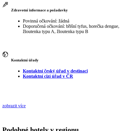
Zdravotní informace a požadavky
Povinná očkování: žádná
Doporučená očkování: břišní tyfus, horečka dengue,
žloutenka typu A, žloutenka typu B
Kontaktní úřady
Kontaktní český úřad v destinaci
Kontaktní cizí úřad v ČR
zobrazit více
Podobné hotely v regionu