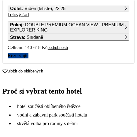
PO
ÚT
ST
ČT
PÁ
SO
NE
Odlet
:
Vídeň (letiště), 22:25
Letový řád
1
2
Pokoj
:
DOUBLE PREMIUM OCEAN VIEW - PREMIUM
EXPLORER KING
3
4
5
6
7
8
9
Strava
:
Snídaně
Celkem:
140 618 Kč
podrobnosti
10
11
12
13
14
15
16
89 569
83 159
70 309
Rezervujte
17
18
19
20
21
22
23
51 819
71 679
57 089
53 909
52 129
51 269
62 509
uložit do oblíbených
24
25
26
27
28
29
30
37 419
35 319
Proč si vybrat tento hotel
31
39 809
hotel součástí oblíbeného řetězce
vodní a zábavní park součástí hotelu
skvělá volba pro rodiny s dětmi