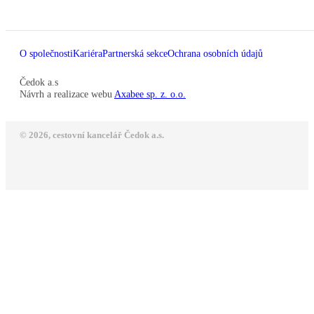
O společnosti
Kariéra
Partnerská sekce
Ochrana osobních údajů
Čedok a.s
Návrh a realizace webu
Axabee sp. z. o.o.
© 2026, cestovní kancelář Čedok a.s.