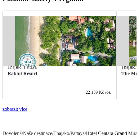
Thajsko
,
Pattaya
Thajsko
,
Rabbit Resort
The Mon
22 159 Kč
/os.
zobrazit více
Dovolená
/
Naše destinace
/
Thajsko
/
Pattaya
/
Hotel Centara Grand Mirag