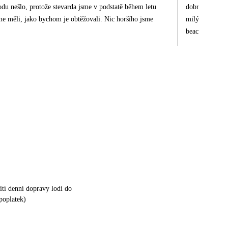
du nešlo, protože stevarda jsme v podstatě během letu
dobré, na pláž
jsme měli, jako bychom je obtěžovali. Nic horšího jsme
milý, nic neby
beach, která j
tí denní dopravy lodí do
poplatek)