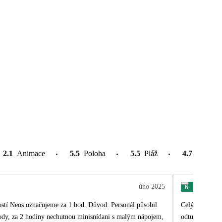
2.1
Animace
5.5
Poloha
5.5
Pláž
4.7
Atrakce
úno 2025
6
Pav
ností Neos označujeme za 1 bod. Důvod: Personál působil
Celý zájezd pro
 vody, za 2 hodiny nechutnou minisnídani s malým nápojem,
odtud už jsme 