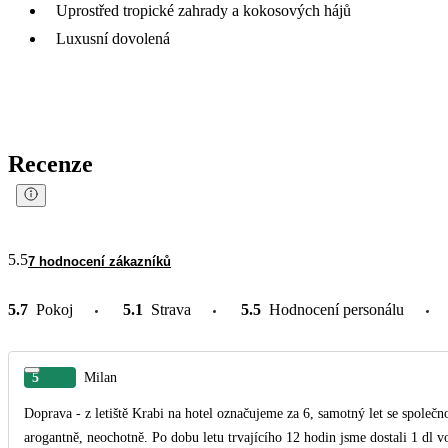
Uprostřed tropické zahrady a kokosových hájů
Luxusní dovolená
Recenze
5.5
7 hodnocení zákazníků
5.7
Pokoj
5.1
Strava
5.5
Hodnocení personálu
5
Milan
Doprava - z letiště Krabi na hotel označujeme za 6, samotný let se společ
arogantně, neochotně. Po dobu letu trvajícího 12 hodin jsme dostali 1 dl