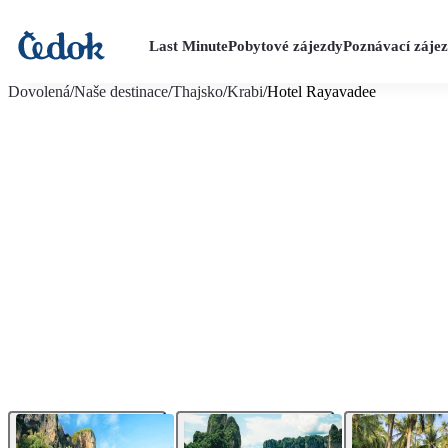
Last Minute
Pobytové zájezdy
Poznávací záje
více fotografií (31)
Dovolená
/
Naše destinace
/
Thajsko
/
Krabi
/
Hotel Rayavadee