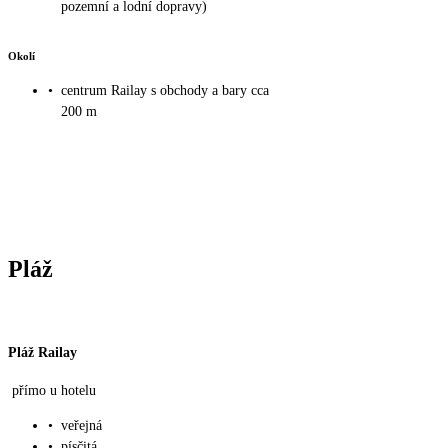
pozemní a lodní dopravy)
Okolí
•
centrum Railay s obchody a bary cca
200 m
Pláž
Pláž Railay
přímo u hotelu
•
veřejná
•
písčitá