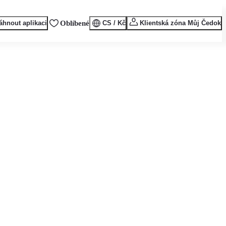
áhnout aplikaci
Oblíbené
CS / Kč
Klientská zóna Můj Čedok