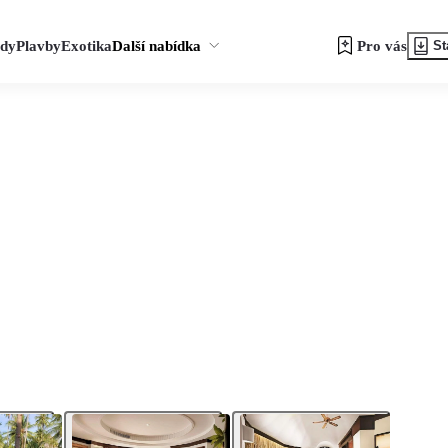
zdy
Plavby
Exotika
Další nabídka
Pro vás
St