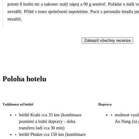
potom 8 hodin nic a nakonec malý nápoj a 90 g sendvič. Požádat o další vo
neviděli. Příště s touto společností nepoletíme. Pocit z personálu letadla 
nezažili.
Zobrazit všechny recenze
Poloha hotelu
Vzdálenost od letiště
Doprava
•
letiště Krabi cca 35 km (kombinace
•
možnost využi
pozemní a lodní dopravy - doba
Ao Nang (za 
transferu lodí cca 30 min)
•
letiště Phuket cca 150 km (kombinace