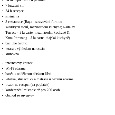
•
94 dvoupodlažních pavilonů
•
7 luxusní vil
•
24 h recepce
•
směnárna
•
3 restaurace (Raya - stravování formou
švédských stolů, mezinárodní kuchyně; Raitalay
Terraca - á la carte, mezinárodní kuchyně &
Krua Phranang - á la carte, thajská kuchyně)
•
bar The Grotto
•
terasa s výhledem na oceán
•
knihovna
•
internetový koutek
•
Wi-Fi zdarma
•
bazén s oddělenou dětskou části
•
lehátka, slunečníky a matrace u bazénu zdarma
•
trezor na recepci (za poplatek)
•
konferenční místnost až pro 200 osob
•
obchod se suvenýry