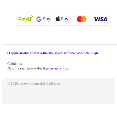
O společnosti
Kariéra
Partnerská sekce
Ochrana osobních údajů
Čedok a.s
Návrh a realizace webu
Axabee sp. z. o.o.
© 2026, cestovní kancelář Čedok a.s.