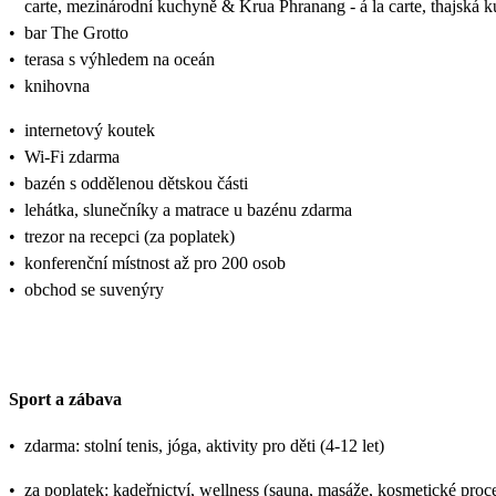
carte, mezinárodní kuchyně & Krua Phranang - á la carte, thajská 
•
bar The Grotto
•
terasa s výhledem na oceán
•
knihovna
•
internetový koutek
•
Wi-Fi zdarma
•
bazén s oddělenou dětskou části
•
lehátka, slunečníky a matrace u bazénu zdarma
•
trezor na recepci (za poplatek)
•
konferenční místnost až pro 200 osob
•
obchod se suvenýry
Sport a zábava
•
zdarma: stolní tenis, jóga, aktivity pro děti (4-12 let)
•
za poplatek: kadeřnictví, wellness (sauna, masáže, kosmetické proce