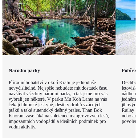
Národní parky
Pobřeží
Přírodní bohatství v okolí Krabi je jednoduše
Dechbero
nevyčíslitelné. Nejspíše nebudete mít dostatek času
letovisk
navštívit všechny národní parky, a tak jsme pro vás
nádherno
vybrali jen některé. V parku Mu Koh Lanta na vás
jedněm 
čekají hluboké jeskyně, desítky druhů vzácných
jihovýc
ptáků a také autentický deštný prales. Than Bok
Railay B
Khorani zase láká na spletenec mangrovových lesů,
nebo aut
impozantních vodopádů a ideálních podmínek pro
povolen
vodní aktivity.