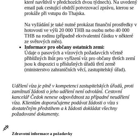
které navštívil v předchozích dvou týdnech). Na uvedený
email pak cestující obdrží potvrzovací zprávu, kterou se
prokáže při vstupu do Thajska.
Na vyžádání je také nutné prokázat finanční prostředky v
hotovosti ve výši 20 000 THB na osobu nebo 40 000
THB na rodinu (případně ekvivalentní částku v některé
ze světových měn).
Informace pro občany ostatních zemí:
Údaje o pasových a vízových požadavcích včetně
přibližných lhůt pro vyřízení víz pro občany třetích zemí
jsou k dispozici u příslušných úřadů třetí země
(ministerstvo zahraničních věcí, zastupitelský úřad).
Udělení víza je plně v kompetenci zastupitelských úřadů, proti
zamítnutí žádosti o jeho udělení není odvolání. Cestovní
kancelář Čedok nenese odpovědnost za případné neudělení
víza. Klientům doporučujeme podávat žádosti o víza s
dostatečným předstihem a k žádosti dokládat všechny
požadované dokumenty.
Zdravotní informace a požadavky