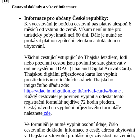
Cestovní doklady a vízové informace
Informace pro občany České republiky:
K vycestování je potřeba cestovní pas platný alespoň 6
měsíců od vstupu do země. Vízum není nutné pro
turistický pobyt kratší než 60 dní. Dále je nutné se
prokázat platnou zpáteční letenkou a dokladem o
ubytování.
Všichni cestující vstupující do Thajska letadlem, lodí
nebo pozemní cestou jsou povinni se zaregistrovat v
online systému TDAC (Thailand Digital Arrival Card).
Thajskou digitální příjezdovou kartu lze vyplnit
prostřednictvím oficiálních stránek Thajského
imigračního úřadu zde:
https://tdac.immigration.go.th/arrival-card/#/home
.
Každý cestovatel je povinen vyplnit a odeslat tento
registrační formulář nejdříve 72 hodin předem.
Český návod na vyplnění příjezdového formuláře
naleznete
zde
.
Ve formuláři je nutné vyplnit osobní údaje, číslo
cestovního dokladu, informace o cestě, adresu ubytování
v Thajsku a zdravotní prohlášení (v závislosti na zemích,