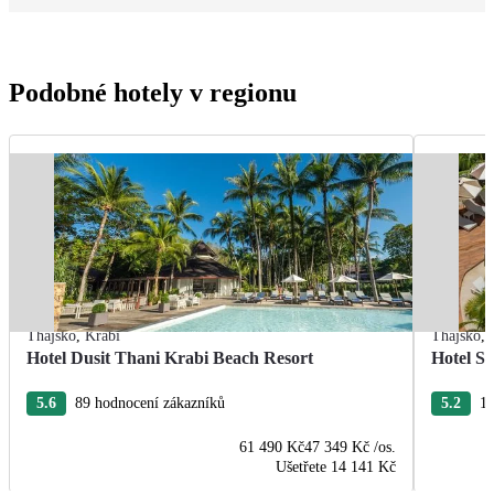
Podobné hotely v regionu
Thajsko
,
Krabi
Thajsko
,
Hotel Dusit Thani Krabi Beach Resort
Hotel S
5.6
89 hodnocení zákazníků
5.2
15
61 490 Kč
47 349 Kč
/os.
Ušetřete
14 141 Kč