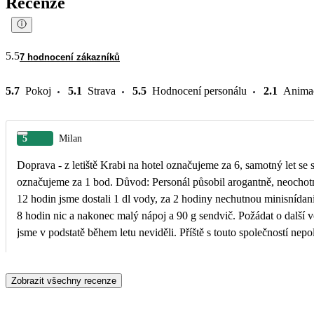
Recenze
5.5
7 hodnocení zákazníků
5.7
Pokoj
5.1
Strava
5.5
Hodnocení personálu
2.1
Anima
5
Milan
Doprava - z letiště Krabi na hotel označujeme za 6, samotný let se
označujeme za 1 bod. Důvod: Personál působil arogantně, neochotně
12 hodin jsme dostali 1 dl vody, za 2 hodiny nechutnou minisnída
8 hodin nic a nakonec malý nápoj a 90 g sendvič. Požádat o další v
jsme v podstatě během letu neviděli. Příště s touto společností nepo
letadla jsme měli, jako bychom je obtěžovali. Nic horšího jsme neza
Zobrazit všechny recenze