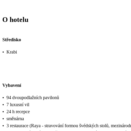
O hotelu
Středisko
•
Krabi
Vybavení
•
94 dvoupodlažních pavilonů
•
7 luxusní vil
•
24 h recepce
•
směnárna
•
3 restaurace (Raya - stravování formou švédských stolů, mezinárodn