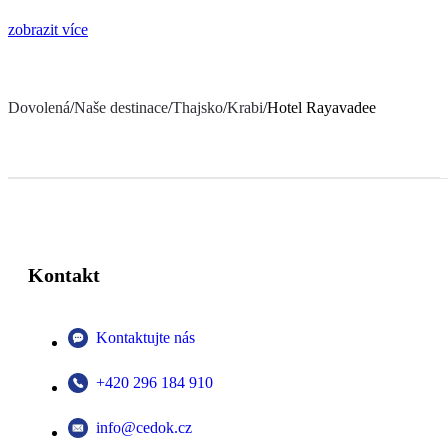
zobrazit více
Dovolená
/
Naše destinace
/
Thajsko
/
Krabi
/
Hotel Rayavadee
Kontakt
Kontaktujte nás
+420 296 184 910
info@cedok.cz