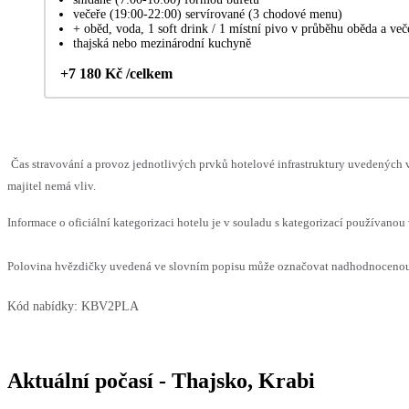
večeře (19:00-22:00) servírované (3 chodové menu)
+ oběd, voda, 1 soft drink / 1 místní pivo v průběhu oběda a več
thajská nebo mezinárodní kuchyně
+7 180 Kč /celkem
Čas stravování a provoz jednotlivých prvků hotelové infrastruktury uvedenýc
majitel nemá vliv.
Informace o oficiální kategorizaci hotelu je v souladu s kategorizací používanou 
Polovina hvězdičky uvedená ve slovním popisu může označovat nadhodnocenou n
Kód nabídky:
KBV2PLA
Aktuální počasí - Thajsko, Krabi