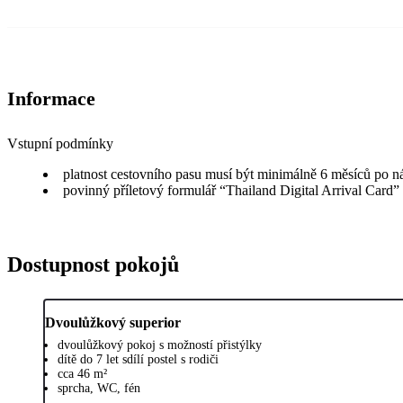
Informace
Vstupní podmínky
platnost cestovního pasu musí být minimálně 6 měsíců po n
povinný příletový formulář “Thailand Digital Arrival Card”
Dostupnost pokojů
Dvoulůžkový superior
dvoulůžkový pokoj s možností přistýlky
dítě do 7 let sdílí postel s rodiči
cca 46 m²
sprcha, WC, fén