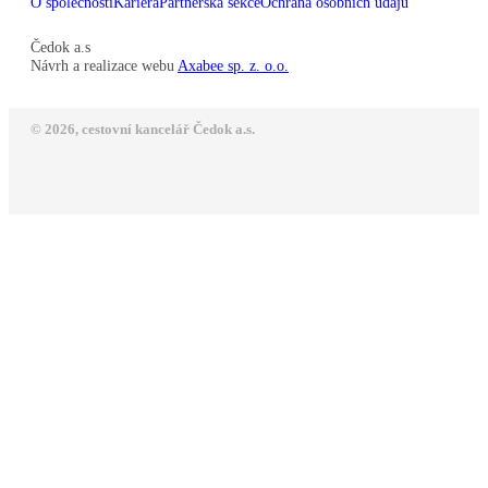
O společnosti
Kariéra
Partnerská sekce
Ochrana osobních údajů
Čedok a.s
Návrh a realizace webu
Axabee sp. z. o.o.
© 2026, cestovní kancelář Čedok a.s.