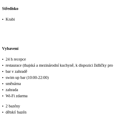
Středisko
•
Krabi
Vybavení
•
24 h recepce
•
restaurace (thajská a mezinárodní kuchyně, k dispozici židličky pro
•
bar v zahradě
•
swim up bar (10:00-22:00)
•
směnárna
•
zahrada
•
Wi-Fi zdarma
•
2 bazény
•
dětský bazén