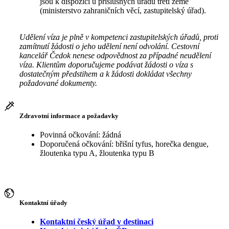
jsou k dispozici u příslušných úřadů třetí země
(ministerstvo zahraničních věcí, zastupitelský úřad).
Udělení víza je plně v kompetenci zastupitelských úřadů, proti
zamítnutí žádosti o jeho udělení není odvolání. Cestovní
kancelář Čedok nenese odpovědnost za případné neudělení
víza. Klientům doporučujeme podávat žádosti o víza s
dostatečným předstihem a k žádosti dokládat všechny
požadované dokumenty.
Zdravotní informace a požadavky
Povinná očkování: žádná
Doporučená očkování: břišní tyfus, horečka dengue,
žloutenka typu A, žloutenka typu B
Kontaktní úřady
Kontaktní český úřad v destinaci