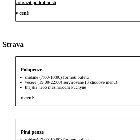
zobrazit podrobnosti
v ceně
Strava
Polopenze
snídaně (7:00-10:00) formou bufetu
večeře (19:00-22:00) servírované (3 chodové menu)
thajská nebo mezinárodní kuchyně
v ceně
Plná penze
snídaně (7:00-10:00) formou bufetu