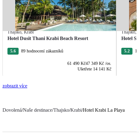
Thajsko
,
Krabi
Thajsko
,
Hotel Dusit Thani Krabi Beach Resort
Hotel S
5.6
89 hodnocení zákazníků
5.2
15
61 490 Kč
47 349 Kč
/os.
Ušetřete
14 141 Kč
zobrazit více
Dovolená
/
Naše destinace
/
Thajsko
/
Krabi
/
Hotel Krabi La Playa