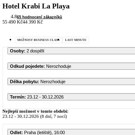
Hotel Krabi La Playa
4.8
65 hodnocení zákazníků
55 490 Kč
44 390 Kč
MOŽNOST BUSINESS CLASS
LAST MINUTE
Osoby
:
2 dospělí
Odkud pojedete
:
Nerozhoduje
Délka pobytu
:
Nerozhoduje
Termín
:
23.12 - 30.12.2026
Nejlepší možnost v tomto období:
23.12
-
30.12.2026
(8 dní, 7 nocí)
Odlet
:
Praha (letiště), 16:00