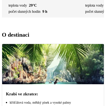
teplota vody
29°C
teplota vody
počet slunných hodin
9 h
počet slunnýc
O destinaci
Krabi ve zkratce:
křišťálová voda, měkký písek a vysoké palmy