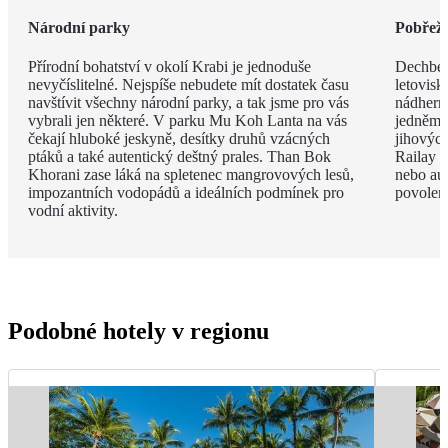
Národní parky
Pobřeží
Přírodní bohatství v okolí Krabi je jednoduše
Dechbero
nevyčíslitelné. Nejspíše nebudete mít dostatek času
letovisk
navštívit všechny národní parky, a tak jsme pro vás
nádherno
vybrali jen některé. V parku Mu Koh Lanta na vás
jedněm 
čekají hluboké jeskyně, desítky druhů vzácných
jihovýc
ptáků a také autentický deštný prales. Than Bok
Railay B
Khorani zase láká na spletenec mangrovových lesů,
nebo aut
impozantních vodopádů a ideálních podmínek pro
povolen
vodní aktivity.
Podobné hotely v regionu