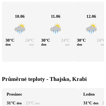
10.06
11.06
12.06
30
°C
24
°C
30
°C
24
°C
30
°C
24
°C
den
noc
den
noc
den
noc
Průměrné teploty - Thajsko, Krabi
Prosinec
Leden
31
°C
23
°C
31
°C
2
den
noc
den