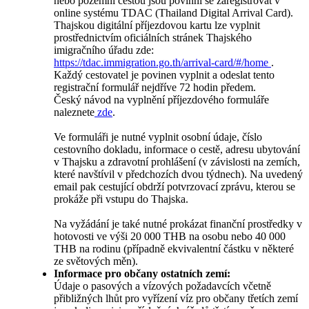
nebo pozemní cestou jsou povinni se zaregistrovat v
online systému TDAC (Thailand Digital Arrival Card).
Thajskou digitální příjezdovou kartu lze vyplnit
prostřednictvím oficiálních stránek Thajského
imigračního úřadu zde:
https://tdac.immigration.go.th/arrival-card/#/home
.
Každý cestovatel je povinen vyplnit a odeslat tento
registrační formulář nejdříve 72 hodin předem.
Český návod na vyplnění příjezdového formuláře
naleznete
zde
.
Ve formuláři je nutné vyplnit osobní údaje, číslo
cestovního dokladu, informace o cestě, adresu ubytování
v Thajsku a zdravotní prohlášení (v závislosti na zemích,
které navštívil v předchozích dvou týdnech). Na uvedený
email pak cestující obdrží potvrzovací zprávu, kterou se
prokáže při vstupu do Thajska.
Na vyžádání je také nutné prokázat finanční prostředky v
hotovosti ve výši 20 000 THB na osobu nebo 40 000
THB na rodinu (případně ekvivalentní částku v některé
ze světových měn).
Informace pro občany ostatních zemí:
Údaje o pasových a vízových požadavcích včetně
přibližných lhůt pro vyřízení víz pro občany třetích zemí