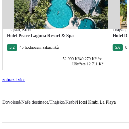
Thajsko
,
Krabi
Thajsko
,
Hotel Peace Laguna Resort & Spa
Hotel D
5.2
45 hodnocení zákazníků
5.6
89
52 990 Kč
40 279 Kč
/os.
Ušetřete
12 711 Kč
zobrazit více
Dovolená
/
Naše destinace
/
Thajsko
/
Krabi
/
Hotel Krabi La Playa