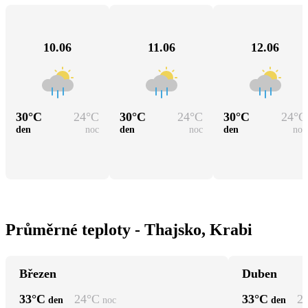
10.06
11.06
12.06
30
°C
24
°C
30
°C
24
°C
30
°C
24
°C
den
noc
den
noc
den
noc
Průměrné teploty - Thajsko, Krabi
Březen
Duben
33
°C
24
°C
33
°C
2
den
noc
den