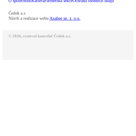
O společnosti
Kariéra
Partnerská sekce
Ochrana osobních údajů
Čedok a.s
Návrh a realizace webu
Axabee sp. z. o.o.
© 2026, cestovní kancelář Čedok a.s.