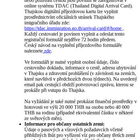
nebo pozemní cestou jsou povinni se zaregistrovat v
online systému TDAC (Thailand Digital Arrival Card).
Thajskou digitální příjezdovou kartu lze vyplnit
prostřednictvím oficiálních stránek Thajského
imigračního úřadu zde:
https://tdac.immigration.go.th/arrival-card/#/home
.
Každý cestovatel je povinen vyplnit a odeslat tento
registrační formulář nejdříve 72 hodin předem.
Český návod na vyplnění příjezdového formuláře
naleznete
zde
.
Ve formuláři je nutné vyplnit osobní údaje, číslo
cestovního dokladu, informace o cestě, adresu ubytování
v Thajsku a zdravotní prohlášení (v závislosti na zemích,
které navštívil v předchozích dvou týdnech). Na uvedený
email pak cestující obdrží potvrzovací zprávu, kterou se
prokáže při vstupu do Thajska.
Na vyžádání je také nutné prokázat finanční prostředky v
hotovosti ve výši 20 000 THB na osobu nebo 40 000
THB na rodinu (případně ekvivalentní částku v některé
ze světových měn).
Informace pro občany ostatních zemí:
Údaje o pasových a vízových požadavcích včetně
přibližných lhůt pro vyřízení víz pro občany třetích zemí