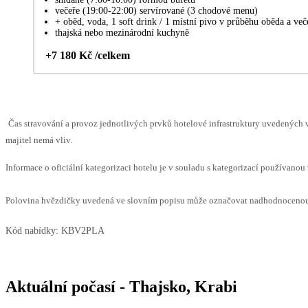
večeře (19:00-22:00) servírované (3 chodové menu)
+ oběd, voda, 1 soft drink / 1 místní pivo v průběhu oběda a več
thajská nebo mezinárodní kuchyně
+7 180 Kč /celkem
Čas stravování a provoz jednotlivých prvků hotelové infrastruktury uvedenýc
majitel nemá vliv.
Informace o oficiální kategorizaci hotelu je v souladu s kategorizací používanou 
Polovina hvězdičky uvedená ve slovním popisu může označovat nadhodnocenou n
Kód nabídky:
KBV2PLA
Aktuální počasí - Thajsko, Krabi