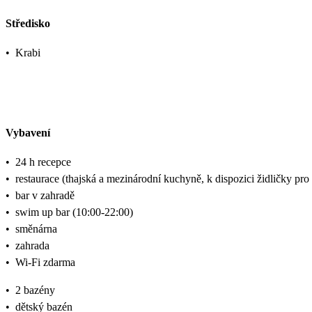
Středisko
•
Krabi
Vybavení
•
24 h recepce
•
restaurace (thajská a mezinárodní kuchyně, k dispozici židličky pro
•
bar v zahradě
•
swim up bar (10:00-22:00)
•
směnárna
•
zahrada
•
Wi-Fi zdarma
•
2 bazény
•
dětský bazén