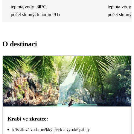
teplota vody
30°C
teplota vody
počet slunných hodin
9 h
počet slunnýc
O destinaci
Krabi ve zkratce:
křišťálová voda, měkký písek a vysoké palmy