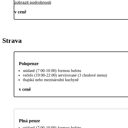
zobrazit podrobnosti
v ceně
Strava
Polopenze
snídaně (7:00-10:00) formou bufetu
večeře (19:00-22:00) servírované (3 chodové menu)
thajská nebo mezinárodní kuchyně
v ceně
Plná penze
snídaně (7:00-10:00) formou bufetu