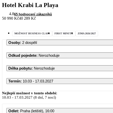
Hotel Krabi La Playa
4.8
65 hodnocení zákazníků
50 990 Kč
40 289 Kč
MOŽNOST BUSINESS CLASS
FIRST MINUTE
ZIMA 2026/2027
Osoby
:
2 dospělí
Odkud pojedete
:
Nerozhoduje
Délka pobytu
:
Nerozhoduje
Termín
:
10.03 - 17.03.2027
Nejlepší možnost v tomto období:
10.03
-
17.03.2027
(8 dní, 7 nocí)
Odlet
:
Praha (letiště), 16:00