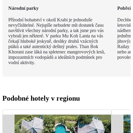
Národní parky
Pobřeží
Přírodní bohatství v okolí Krabi je jednoduše
Dechbero
nevyčíslitelné. Nejspíše nebudete mít dostatek času
letovisk
navštívit všechny národní parky, a tak jsme pro vás
nádherno
vybrali jen některé. V parku Mu Koh Lanta na vás
jedněm 
čekají hluboké jeskyně, desítky druhů vzácných
jihovýc
ptáků a také autentický deštný prales. Than Bok
Railay B
Khorani zase láká na spletenec mangrovových lesů,
nebo aut
impozantních vodopádů a ideálních podmínek pro
povolen
vodní aktivity.
Podobné hotely v regionu