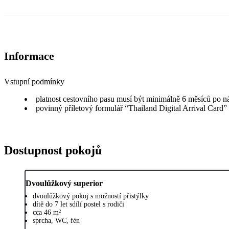
Informace
Vstupní podmínky
platnost cestovního pasu musí být minimálně 6 měsíců po n
povinný příletový formulář “Thailand Digital Arrival Card”
Dostupnost pokojů
Dvoulůžkový superior
dvoulůžkový pokoj s možností přistýlky
dítě do 7 let sdílí postel s rodiči
cca 46 m²
sprcha, WC, fén