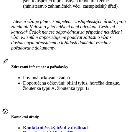
jsou k dispozici u příslušných úřadů třetí země
(ministerstvo zahraničních věcí, zastupitelský úřad).
Udělení víza je plně v kompetenci zastupitelských úřadů, proti
zamítnutí žádosti o jeho udělení není odvolání. Cestovní
kancelář Čedok nenese odpovědnost za případné neudělení
víza. Klientům doporučujeme podávat žádosti o víza s
dostatečným předstihem a k žádosti dokládat všechny
požadované dokumenty.
Zdravotní informace a požadavky
Povinná očkování: žádná
Doporučená očkování: břišní tyfus, horečka dengue,
žloutenka typu A, žloutenka typu B
Kontaktní úřady
Kontaktní český úřad v destinaci