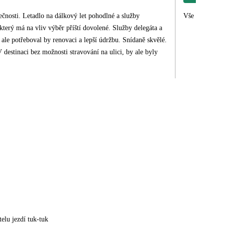
čnosti. Letadlo na dálkový let pohodlné a služby
Vše co jsme oč
který má na vliv výběr příští dovolené. Služby delegáta a
ale potřeboval by renovaci a lepší údržbu. Snídaně skvělé.
V destinaci bez možnosti stravování na ulici, by ale byly
telu jezdí tuk-tuk