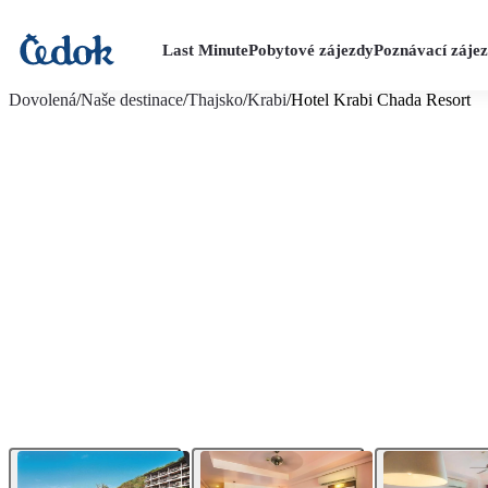
Last Minute
Pobytové zájezdy
Poznávací záje
více fotografií (13)
Dovolená
/
Naše destinace
/
Thajsko
/
Krabi
/
Hotel Krabi Chada Resort