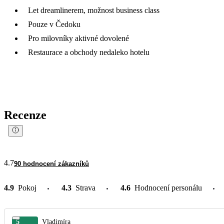
Let dreamlinerem, možnost business class
Pouze v Čedoku
Pro milovníky aktivné dovolené
Restaurace a obchody nedaleko hotelu
Recenze
4.7
90 hodnocení zákazníků
4.9
Pokoj
4.3
Strava
4.6
Hodnocení personálu
5
Vladimíra