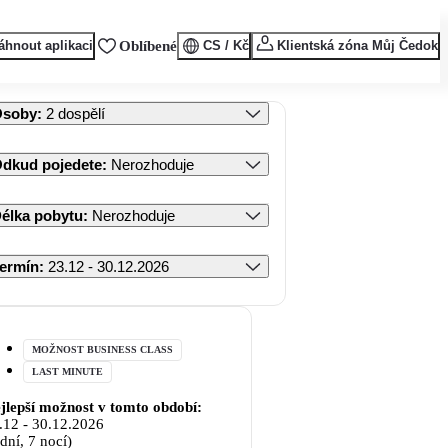
áhnout aplikaci
Oblíbené
CS / Kč
Klientská zóna Můj Čedok
Osoby
:
2 dospělí
dkud pojedete
:
Nerozhoduje
élka pobytu
:
Nerozhoduje
ermín
:
23.12 - 30.12.2026
MOŽNOST BUSINESS CLASS
LAST MINUTE
jlepší možnost v tomto období:
.12
-
30.12.2026
 dní, 7 nocí)