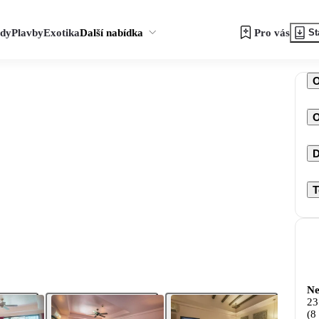
zdy
Plavby
Exotika
Další nabídka
Pro vás
St
O
D
T
Ne
23
(8