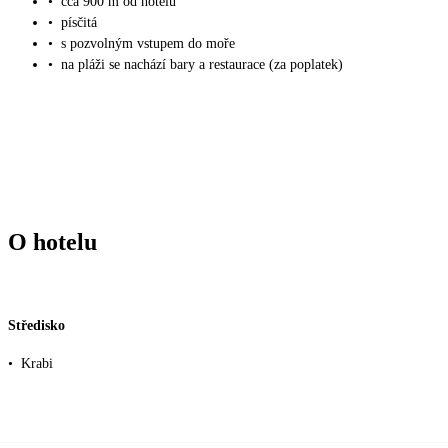
•
cca 900 m od hotelu
•
písčitá
•
s pozvolným vstupem do moře
•
na pláži se nachází bary a restaurace (za poplatek)
O hotelu
Středisko
•
Krabi