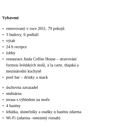
Vybavení
•
renovovaný v roce 2011, 79 pokojů
•
3 budovy, 6 podlaží
•
výtah
•
24 h recepce
•
lobby
•
restaurace Jinda Coffee House – stravování
formou švédských stolů, à la carte, thajská a
mezinárodní kuchyně
•
pool bar – drinky a snack
•
úschovna zavazadel
•
směnárna
•
terasa s výhledem na moře
•
4 bazény
•
lehátka, slunečníky a osušky u bazénu zdarma
•
Wi-Fi (zdarma -omezený rozsah)