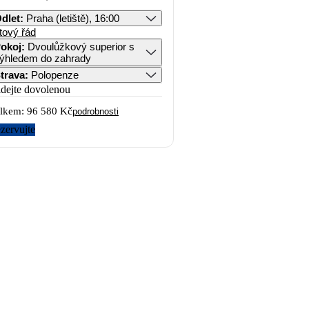
dlet
:
Praha (letiště), 16:00
tový řád
okoj
:
Dvoulůžkový superior s
ýhledem do zahrady
trava
:
Polopenze
idejte dovolenou
lkem:
96 580 Kč
podrobnosti
zervujte