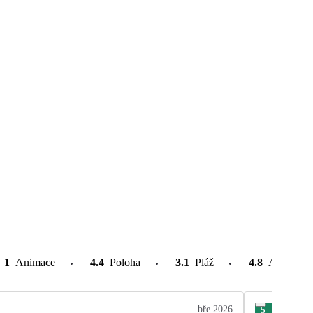
1
Animace
4.4
Poloha
3.1
Pláž
4.8
Atrakce v
bře 2026
5
Mir