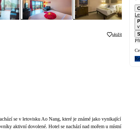
O
Le
P
v
S
uložit
Př
Ce
Re
hází se v letovisku Ao Nang, které je známé jako vynikající
ovníky aktivní dovolené. Hotel se nachází nad mořem u místní