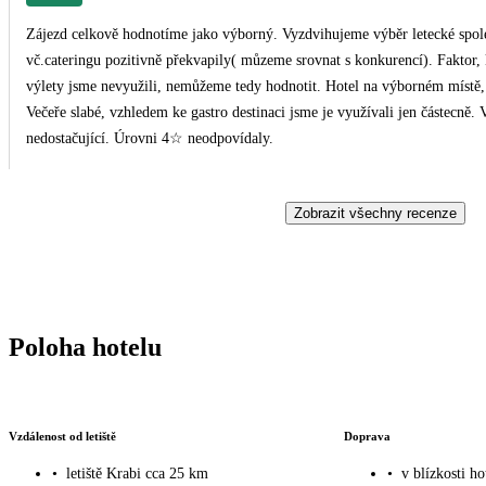
Zájezd celkově hodnotíme jako výborný. Vyzdvihujeme výběr letecké spole
vč.cateringu pozitivně překvapily( můzeme srovnat s konkurencí). Faktor, 
výlety jsme nevyužili, nemůžeme tedy hodnotit. Hotel na výborném místě, 
Večeře slabé, vzhledem ke gastro destinaci jsme je využívali jen částecně. 
nedostačující. Úrovni 4☆ neodpovídaly.
Zobrazit všechny recenze
Poloha hotelu
Vzdálenost od letiště
Doprava
•
letiště Krabi cca 25 km
•
v blízkosti ho