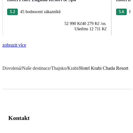
5.2
45 hodnocení zákazníků
5.6
89
52 990 Kč
40 279 Kč
/os.
Ušetřete
12 711 Kč
zobrazit více
Dovolená
/
Naše destinace
/
Thajsko
/
Krabi
/
Hotel Krabi Chada Resort
Kontakt