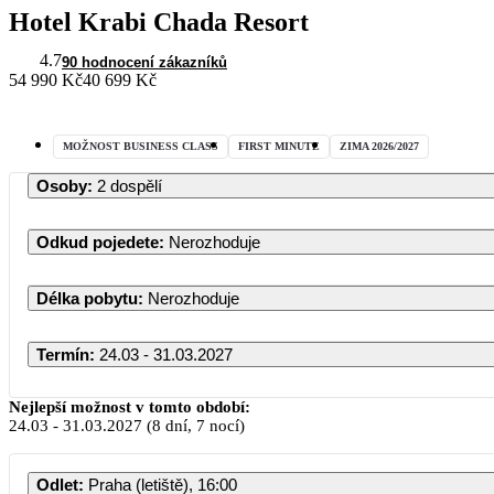
Hotel Krabi Chada Resort
4.7
90 hodnocení zákazníků
54 990 Kč
40 699 Kč
MOŽNOST BUSINESS CLASS
FIRST MINUTE
ZIMA 2026/2027
Osoby
:
2 dospělí
Odkud pojedete
:
Nerozhoduje
Délka pobytu
:
Nerozhoduje
Termín
:
24.03 - 31.03.2027
Nejlepší možnost v tomto období:
24.03
-
31.03.2027
(8 dní, 7 nocí)
Odlet
:
Praha (letiště), 16:00