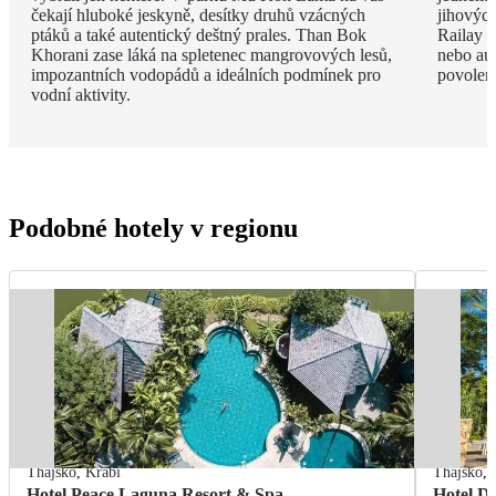
čekají hluboké jeskyně, desítky druhů vzácných
jihovýc
ptáků a také autentický deštný prales. Than Bok
Railay B
Khorani zase láká na spletenec mangrovových lesů,
nebo aut
impozantních vodopádů a ideálních podmínek pro
povolen
vodní aktivity.
Podobné hotely v regionu
Thajsko
,
Krabi
Thajsko
,
Hotel Peace Laguna Resort & Spa
Hotel D