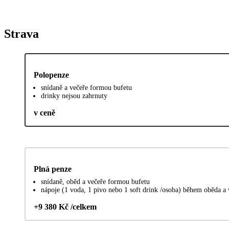
Strava
Polopenze
snídaně a večeře formou bufetu
drinky nejsou zahrnuty
v ceně
Plná penze
snídaně, oběd a večeře formou bufetu
nápoje (1 voda, 1 pivo nebo 1 soft drink /osoba) během oběda a 
+9 380 Kč /celkem