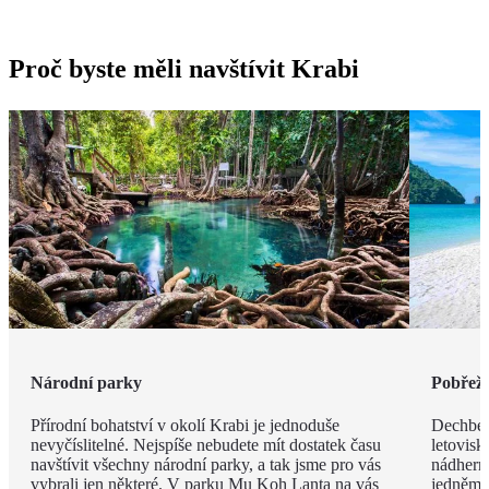
Proč byste měli navštívit Krabi
Národní parky
Pobřeží
Přírodní bohatství v okolí Krabi je jednoduše
Dechbero
nevyčíslitelné. Nejspíše nebudete mít dostatek času
letovisk
navštívit všechny národní parky, a tak jsme pro vás
nádherno
vybrali jen některé. V parku Mu Koh Lanta na vás
jedněm 