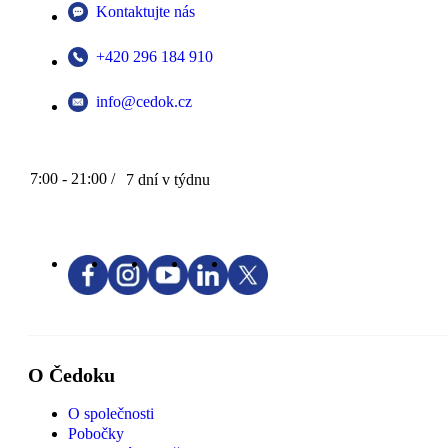
Kontaktujte nás
+420 296 184 910
info@cedok.cz
7:00 - 21:00 /
7 dní v týdnu
O Čedoku
O společnosti
Pobočky