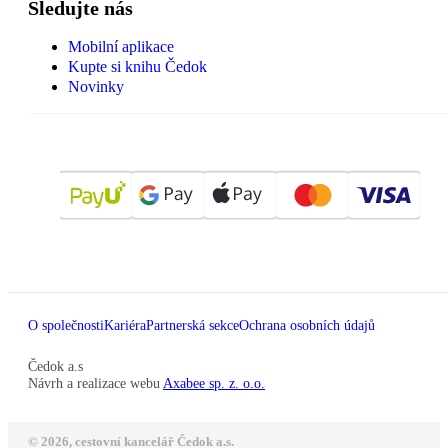
Sledujte nás
Mobilní aplikace
Kupte si knihu Čedok
Novinky
O společnosti
Kariéra
Partnerská sekce
Ochrana osobních údajů
Čedok a.s
Návrh a realizace webu
Axabee sp. z. o.o.
© 2026, cestovní kancelář Čedok a.s.