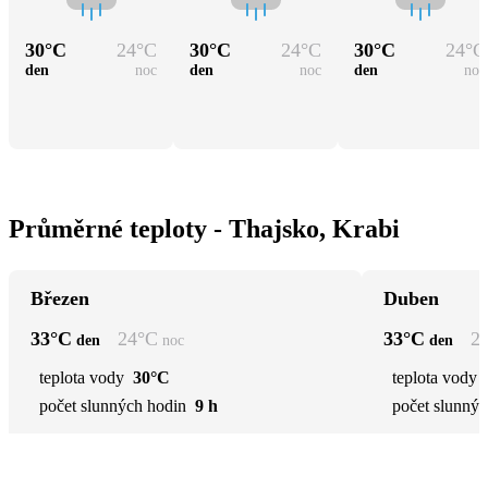
30
°C
24
°C
30
°C
24
°C
30
°C
24
°C
den
noc
den
noc
den
noc
Průměrné teploty - Thajsko, Krabi
Březen
Duben
33
°C
24
°C
33
°C
2
den
noc
den
teplota vody
30°C
teplota vody
počet slunných hodin
9 h
počet slunnýc