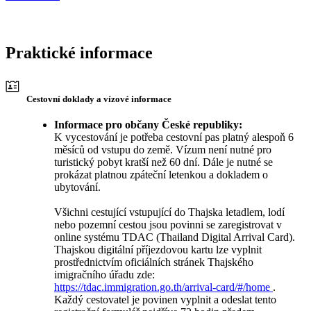
Praktické informace
Cestovní doklady a vízové informace
Informace pro občany České republiky:
K vycestování je potřeba cestovní pas platný alespoň 6
měsíců od vstupu do země. Vízum není nutné pro
turistický pobyt kratší než 60 dní. Dále je nutné se
prokázat platnou zpáteční letenkou a dokladem o
ubytování.
Všichni cestující vstupující do Thajska letadlem, lodí
nebo pozemní cestou jsou povinni se zaregistrovat v
online systému TDAC (Thailand Digital Arrival Card).
Thajskou digitální příjezdovou kartu lze vyplnit
prostřednictvím oficiálních stránek Thajského
imigračního úřadu zde:
https://tdac.immigration.go.th/arrival-card/#/home
.
Každý cestovatel je povinen vyplnit a odeslat tento