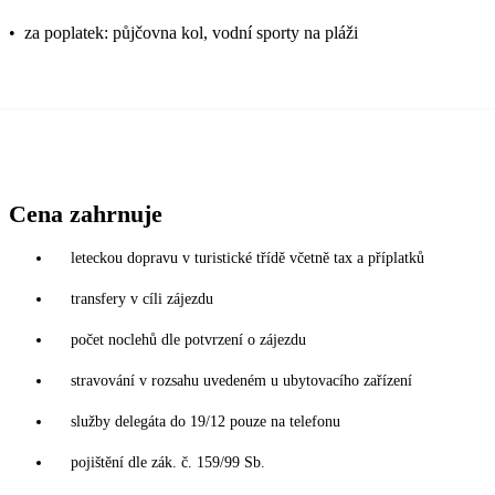
•
za poplatek: půjčovna kol, vodní sporty na pláži
Cena zahrnuje
leteckou dopravu v turistické třídě včetně tax a příplatků
transfery v cíli zájezdu
počet noclehů dle potvrzení o zájezdu
stravování v rozsahu uvedeném u ubytovacího zařízení
služby delegáta do 19/12 pouze na telefonu
pojištění dle zák. č. 159/99 Sb.