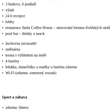
•
3 budovy, 6 podlaží
•
výtah
•
24 h recepce
•
lobby
•
restaurace Jinda Coffee House – stravování formou švédských stolů,
•
pool bar – drinky a snack
•
úschovna zavazadel
•
směnárna
•
terasa s výhledem na moře
•
4 bazény
•
lehátka, slunečníky a osušky u bazénu zdarma
•
Wi-Fi (zdarma -omezený rozsah)
Sport a zábava
•
zdarma: fitness