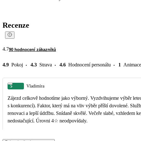
Recenze
4.7
90 hodnocení zákazníků
4.9
Pokoj
4.3
Strava
4.6
Hodnocení personálu
1
Animac
5
Vladimíra
Zájezd celkově hodnotíme jako výborný. Vyzdvihujeme výběr leteck
s konkurencí). Faktor, který má na vliv výběr příští dovolené. Slu
renovaci a lepší údržbu. Snídaně skvělé. Večeře slabé, vzhledem ke g
nedostačující. Úrovni 4☆ neodpovídaly.