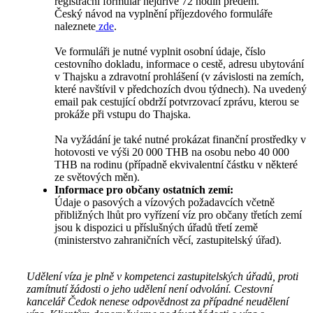
registrační formulář nejdříve 72 hodin předem.
Český návod na vyplnění příjezdového formuláře
naleznete
zde
.
Ve formuláři je nutné vyplnit osobní údaje, číslo
cestovního dokladu, informace o cestě, adresu ubytování
v Thajsku a zdravotní prohlášení (v závislosti na zemích,
které navštívil v předchozích dvou týdnech). Na uvedený
email pak cestující obdrží potvrzovací zprávu, kterou se
prokáže při vstupu do Thajska.
Na vyžádání je také nutné prokázat finanční prostředky v
hotovosti ve výši 20 000 THB na osobu nebo 40 000
THB na rodinu (případně ekvivalentní částku v některé
ze světových měn).
Informace pro občany ostatních zemí:
Údaje o pasových a vízových požadavcích včetně
přibližných lhůt pro vyřízení víz pro občany třetích zemí
jsou k dispozici u příslušných úřadů třetí země
(ministerstvo zahraničních věcí, zastupitelský úřad).
Udělení víza je plně v kompetenci zastupitelských úřadů, proti
zamítnutí žádosti o jeho udělení není odvolání. Cestovní
kancelář Čedok nenese odpovědnost za případné neudělení