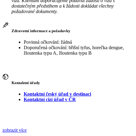
víza. Klientům doporučujeme podávat žádosti o víza s
dostatečným předstihem a k žádosti dokládat všechny
požadované dokumenty.
Zdravotní informace a požadavky
Povinná očkování: žádná
Doporučená očkování: břišní tyfus, horečka dengue,
žloutenka typu A, žloutenka typu B
Kontaktní úřady
Kontaktní český úřad v destinaci
Kontaktní cizí úřad v ČR
zobrazit více