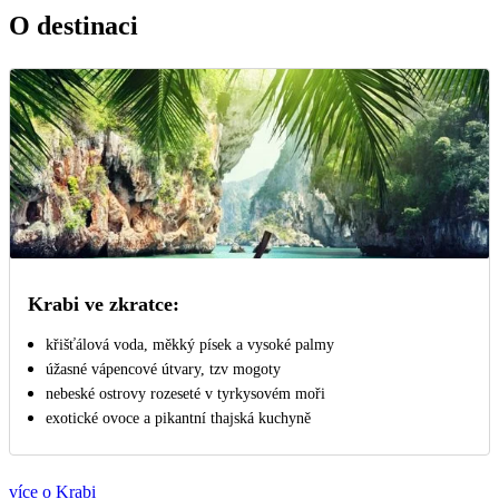
O destinaci
Krabi ve zkratce:
křišťálová voda, měkký písek a vysoké palmy
úžasné vápencové útvary, tzv mogoty
nebeské ostrovy rozeseté v tyrkysovém moři
exotické ovoce a pikantní thajská kuchyně
více o Krabi