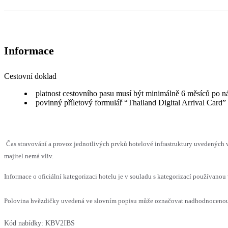
Informace
Cestovní doklad
platnost cestovního pasu musí být minimálně 6 měsíců po n
povinný příletový formulář “Thailand Digital Arrival Card”
Čas stravování a provoz jednotlivých prvků hotelové infrastruktury uvedenýc
majitel nemá vliv.
Informace o oficiální kategorizaci hotelu je v souladu s kategorizací používanou 
Polovina hvězdičky uvedená ve slovním popisu může označovat nadhodnocenou n
Kód nabídky:
KBV2IBS