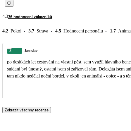
4.3
36 hodnocení zákazníků
4.2
Pokoj
3.7
Strava
4.5
Hodnocení personálu
1.7
Anima
5
Jaroslav
po desítkách let cestování na vlastní pěst jsem využil hlavního ben
snídaní byl únosný, ostatní jsem si zařizoval sám. Delegáta jsem ani
tam nikdo nedělal noční bordel, v okolí jen animálsi - opice - a s těm
Zobrazit všechny recenze