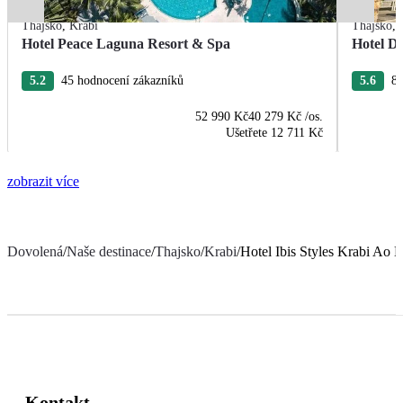
Thajsko
,
Krabi
Thajsko
,
Hotel Peace Laguna Resort & Spa
Hotel D
5.2
45 hodnocení zákazníků
5.6
89
52 990 Kč
40 279 Kč
/os.
Ušetřete
12 711 Kč
zobrazit více
Dovolená
/
Naše destinace
/
Thajsko
/
Krabi
/
Hotel Ibis Styles Krabi Ao 
Kontakt