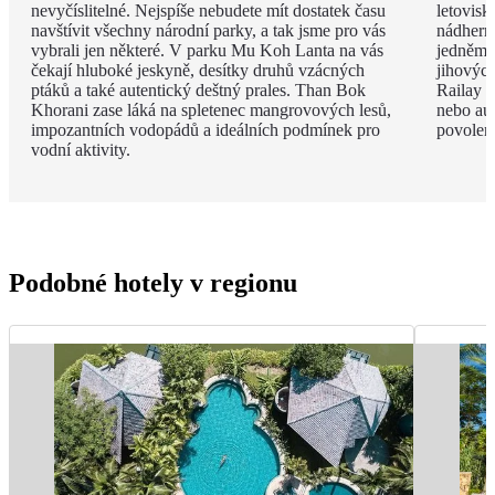
nevyčíslitelné. Nejspíše nebudete mít dostatek času
letovisk
navštívit všechny národní parky, a tak jsme pro vás
nádherno
vybrali jen některé. V parku Mu Koh Lanta na vás
jedněm 
čekají hluboké jeskyně, desítky druhů vzácných
jihovýc
ptáků a také autentický deštný prales. Than Bok
Railay B
Khorani zase láká na spletenec mangrovových lesů,
nebo aut
impozantních vodopádů a ideálních podmínek pro
povolen
vodní aktivity.
Podobné hotely v regionu