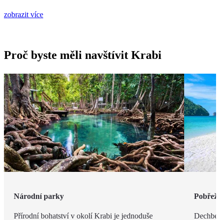
zobrazit více
Proč byste měli navštívit Krabi
Národní parky
Pobřeží
Přírodní bohatství v okolí Krabi je jednoduše
Dechbero