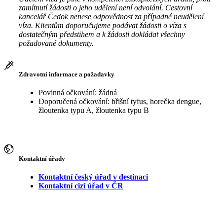
zamítnutí žádosti o jeho udělení není odvolání. Cestovní
kancelář Čedok nenese odpovědnost za případné neudělení
víza. Klientům doporučujeme podávat žádosti o víza s
dostatečným předstihem a k žádosti dokládat všechny
požadované dokumenty.
Zdravotní informace a požadavky
Povinná očkování: žádná
Doporučená očkování: břišní tyfus, horečka dengue,
žloutenka typu A, žloutenka typu B
Kontaktní úřady
Kontaktní český úřad v destinaci
Kontaktní cizí úřad v ČR