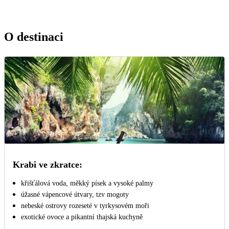
O destinaci
Krabi ve zkratce:
křišťálová voda, měkký písek a vysoké palmy
úžasné vápencové útvary, tzv mogoty
nebeské ostrovy rozeseté v tyrkysovém moři
exotické ovoce a pikantní thajská kuchyně