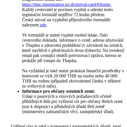
https://tdac.immigration.go.th/arrival-card/#/home
.
Každý cestovatel je povinen vyplnit a odeslat tento
registrační formulář nejdříve 72 hodin předem.
Český návod na vyplnění příjezdového formuláře
naleznete
zde
.
Ve formuláři je nutné vyplnit osobní údaje, číslo
cestovního dokladu, informace o cestě, adresu ubytování
v Thajsku a zdravotní prohlášení (v závislosti na zemích,
které navštívil v předchozích dvou týdnech). Na uvedený
email pak cestující obdrží potvrzovací zprávu, kterou se
prokáže při vstupu do Thajska.
Na vyžádání je také nutné prokázat finanční prostředky v
hotovosti ve výši 20 000 THB na osobu nebo 40 000
THB na rodinu (případně ekvivalentní částku v některé
ze světových měn).
Informace pro občany ostatních zemí:
Údaje o pasových a vízových požadavcích včetně
přibližných lhůt pro vyřízení víz pro občany třetích zemí
jsou k dispozici u příslušných úřadů třetí země
(ministerstvo zahraničních věcí, zastupitelský úřad).
Udělení víza je plně v kompetenci zastupitelských úřadů, proti