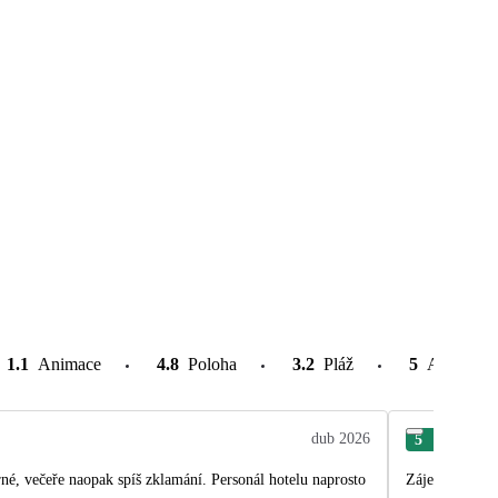
1.1
Animace
4.8
Poloha
3.2
Pláž
5
Atrakce v
dub 2026
5
Mar
orné, večeře naopak spíš zklamání. Personál hotelu naprosto
Zájezd byl skv