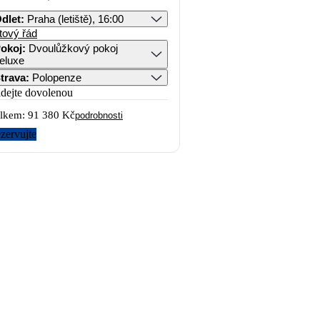
dlet
:
Praha (letiště), 16:00
tový řád
okoj
:
Dvoulůžkový pokoj
eluxe
trava
:
Polopenze
idejte dovolenou
lkem:
91 380 Kč
podrobnosti
zervujte