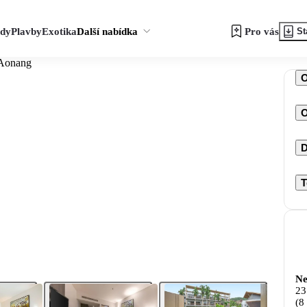
zdy
Plavby
Exotika
Další nabídka
Pro vás
St
 Aonang
O
D
T
Ne
23
(8