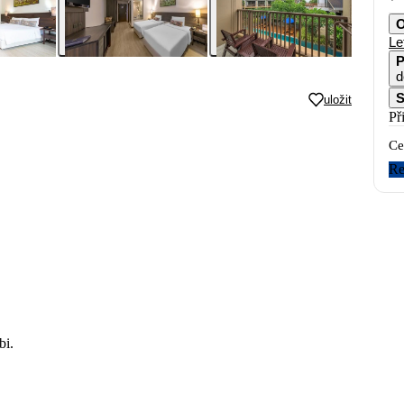
O
Le
P
d
S
uložit
Př
Ce
Re
bi.