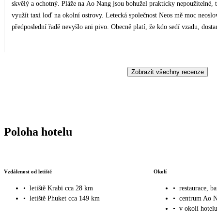
skvělý a ochotný. Pláže na Ao Nang jsou bohužel prakticky nepoužitelné, takže pokud si chcete opravdu zaplavat v moři, musíte
využít taxi loď na okolní ostrovy. Letecká společnost Neos mě moc neoslovila – při servisu jídla na mě jako na cestujícího v
předposlední řadě nevyšlo ani pivo. Obecně platí, že kdo sedí vzadu, dostan
Zobrazit všechny recenze
Poloha hotelu
Vzdálenost od letiště
Okolí
•
letiště Krabi cca 28 km
•
restaurace, b
•
letiště Phuket cca 149 km
•
centrum Ao N
•
v okolí hotel