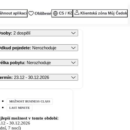
áhnout aplikaci
Oblíbené
CS / Kč
Klientská zóna Můj Čedok
Osoby
:
2 dospělí
dkud pojedete
:
Nerozhoduje
élka pobytu
:
Nerozhoduje
ermín
:
23.12 - 30.12.2026
MOŽNOST BUSINESS CLASS
LAST MINUTE
jlepší možnost v tomto období:
.12
-
30.12.2026
 dní, 7 nocí)