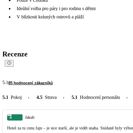
Pouze v Čedoku
Ideální volba pro páry i pro rodinu s dětmi
V blízkosti krásných ostrovů a pláží
Recenze
5.1
85 hodnocení zákazníků
5.1
Pokoj
4.5
Strava
5.1
Hodnocení personálu
4
Jakub
Hotel za tu cenu fajn – je sice starší, ale je vidět snaha. Snídaně byly výb