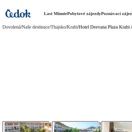
Last Minute
Pobytové zájezdy
Poznávací záje
více fotografií (28)
Dovolená
/
Naše destinace
/
Thajsko
/
Krabi
/
Hotel Deevana Plaza Krabi