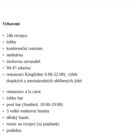
Vybavení
•
24h recepce,
•
lobby
•
konferenční centrum
•
směnárna
•
úschovna zavazadel
•
Wi-Fi zdarma
•
restaurace Kingfisher 6:00-22:00), výběr
thajských a mezinárodních oblíbených jídel
•
restaurace á la carte
•
lobby bar
•
pool bar (Sunbird, 10:00-19:00)
•
3 velké venkovní bazény
•
dětský bazén
•
trezor na recepci (za poplatek)
•
prádelna