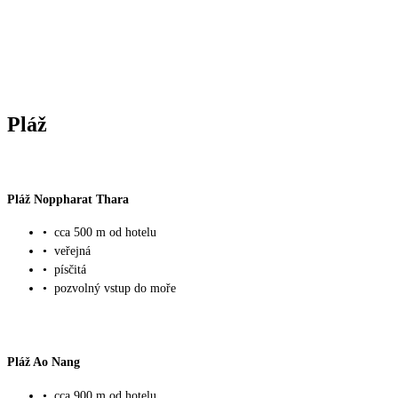
Pláž
Pláž Noppharat Thara
•
cca 500 m od hotelu
•
veřejná
•
písčitá
•
pozvolný vstup do moře
Pláž Ao Nang
•
cca 900 m od hotelu