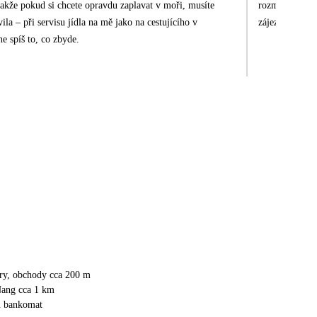
rozmanité, ale 
zájezd byl skv
e spíš to, co zbyde.
ary, obchody cca 200 m
ang cca 1 km
u bankomat