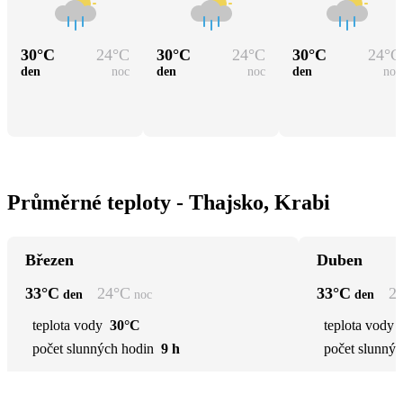
30
°C
24
°C
30
°C
24
°C
30
°C
24
°C
den
noc
den
noc
den
noc
Průměrné teploty - Thajsko, Krabi
Březen
Duben
33
°C
24
°C
33
°C
2
den
noc
den
teplota vody
30°C
teplota vody
počet slunných hodin
9 h
počet slunnýc