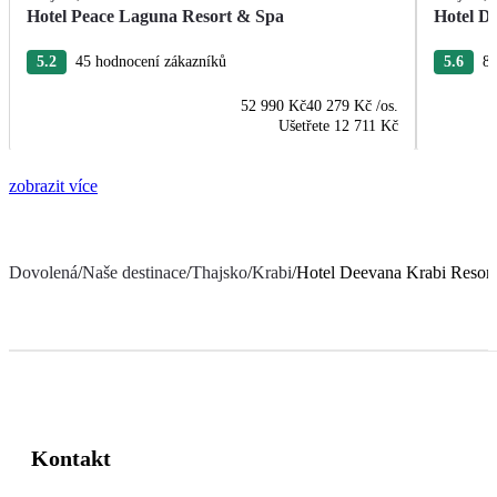
Hotel Peace Laguna Resort & Spa
Hotel D
5.2
45 hodnocení zákazníků
5.6
89
52 990 Kč
40 279 Kč
/os.
Ušetřete
12 711 Kč
zobrazit více
Dovolená
/
Naše destinace
/
Thajsko
/
Krabi
/
Hotel Deevana Krabi Resort
Kontakt