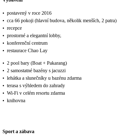
•
postavený v roce 2016
•
cca 66 pokoji (hlavní budova, několik menších, 2 patra)
•
recepce
•
prostorné a elegantní lobby,
•
konferenční centrum
•
restaurace Chao Lay
•
2 pool bary (Boat + Pakarang)
•
2 samostatné bazény s jacuzzi
•
lehátka a slunečníky u bazénu zdarma
•
terasa s výhledem do zahrady
•
Wi-Fi v celém resortu zdarma
•
knihovna
Sport a zábava