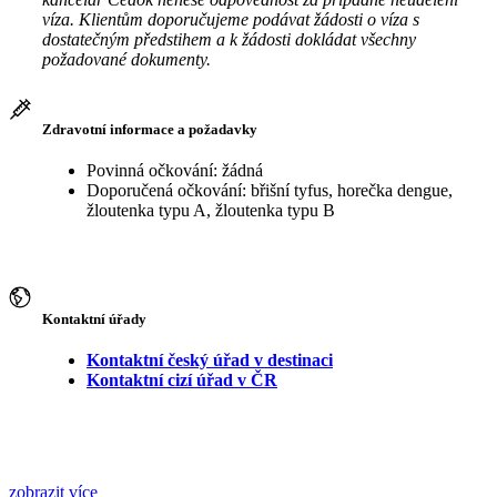
víza. Klientům doporučujeme podávat žádosti o víza s
dostatečným předstihem a k žádosti dokládat všechny
požadované dokumenty.
Zdravotní informace a požadavky
Povinná očkování: žádná
Doporučená očkování: břišní tyfus, horečka dengue,
žloutenka typu A, žloutenka typu B
Kontaktní úřady
Kontaktní český úřad v destinaci
Kontaktní cizí úřad v ČR
zobrazit více