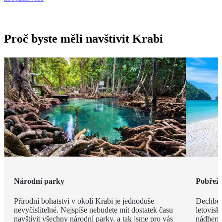
Proč byste měli navštívit Krabi
Národní parky
Pobřeží
Přírodní bohatství v okolí Krabi je jednoduše
Dechbero
nevyčíslitelné. Nejspíše nebudete mít dostatek času
letovisk
navštívit všechny národní parky, a tak jsme pro vás
nádherno