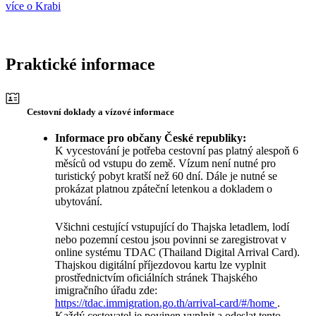
více o Krabi
Praktické informace
Cestovní doklady a vízové informace
Informace pro občany České republiky:
K vycestování je potřeba cestovní pas platný alespoň 6
měsíců od vstupu do země. Vízum není nutné pro
turistický pobyt kratší než 60 dní. Dále je nutné se
prokázat platnou zpáteční letenkou a dokladem o
ubytování.
Všichni cestující vstupující do Thajska letadlem, lodí
nebo pozemní cestou jsou povinni se zaregistrovat v
online systému TDAC (Thailand Digital Arrival Card).
Thajskou digitální příjezdovou kartu lze vyplnit
prostřednictvím oficiálních stránek Thajského
imigračního úřadu zde:
https://tdac.immigration.go.th/arrival-card/#/home
.
Každý cestovatel je povinen vyplnit a odeslat tento