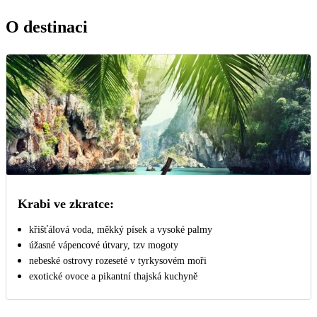
O destinaci
Krabi ve zkratce:
křišťálová voda, měkký písek a vysoké palmy
úžasné vápencové útvary, tzv mogoty
nebeské ostrovy rozeseté v tyrkysovém moři
exotické ovoce a pikantní thajská kuchyně