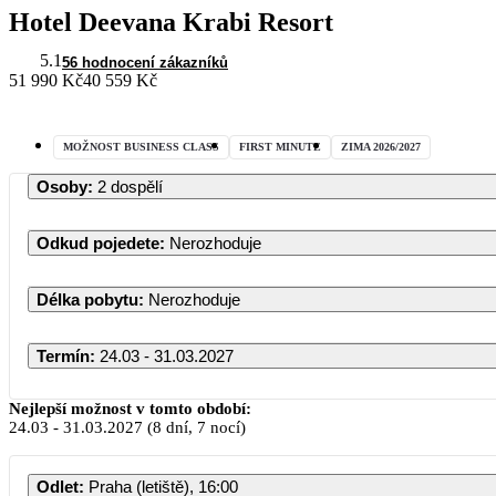
Hotel Deevana Krabi Resort
5.1
56 hodnocení zákazníků
51 990 Kč
40 559 Kč
MOŽNOST BUSINESS CLASS
FIRST MINUTE
ZIMA 2026/2027
Osoby
:
2 dospělí
Odkud pojedete
:
Nerozhoduje
Délka pobytu
:
Nerozhoduje
Termín
:
24.03 - 31.03.2027
Nejlepší možnost v tomto období:
24.03
-
31.03.2027
(8 dní, 7 nocí)
Odlet
:
Praha (letiště), 16:00