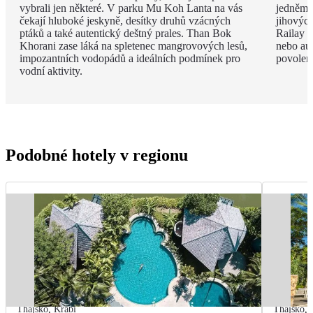
vybrali jen některé. V parku Mu Koh Lanta na vás
jedněm 
čekají hluboké jeskyně, desítky druhů vzácných
jihovýc
ptáků a také autentický deštný prales. Than Bok
Railay B
Khorani zase láká na spletenec mangrovových lesů,
nebo aut
impozantních vodopádů a ideálních podmínek pro
povolen
vodní aktivity.
Podobné hotely v regionu
Thajsko
,
Krabi
Thajsko
,