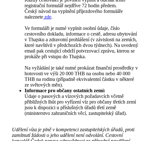
registrační formulář nejdříve 72 hodin předem.
Český návod na vyplnění příjezdového formuláře
naleznete
zde
.
Ve formuláři je nutné vyplnit osobní údaje, číslo
cestovního dokladu, informace o cestě, adresu ubytování
v Thajsku a zdravotní prohlášení (v závislosti na zemích,
které navštívil v předchozích dvou týdnech). Na uvedený
email pak cestující obdrží potvrzovací zprávu, kterou se
prokáže při vstupu do Thajska.
Na vyžádání je také nutné prokázat finanční prostředky v
hotovosti ve výši 20 000 THB na osobu nebo 40 000
THB na rodinu (případně ekvivalentní částku v některé
ze světových měn).
Informace pro občany ostatních zemí:
Údaje o pasových a vízových požadavcích včetně
přibližných lhůt pro vyřízení víz pro občany třetích zemí
jsou k dispozici u příslušných úřadů třetí země
(ministerstvo zahraničních věcí, zastupitelský úřad).
Udělení víza je plně v kompetenci zastupitelských úřadů, proti
zamítnutí žádosti o jeho udělení není odvolání. Cestovní
kancelář Čedok nenese odpovědnost za případné neudělení