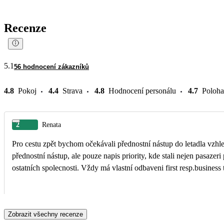
Recenze
5.1
56 hodnocení zákazníků
4.8
Pokoj
4.4
Strava
4.8
Hodnocení personálu
4.7
Poloha
2
Renata
Pro cestu zpět bychom očekávali přednostní nástup do letadla vzhle
přednostní nástup, ale pouze napis priority, kde stali nejen pasazeri
ostatních spolecnosti. Vždy má vlastní odbaveni first resp.business t
Zobrazit všechny recenze