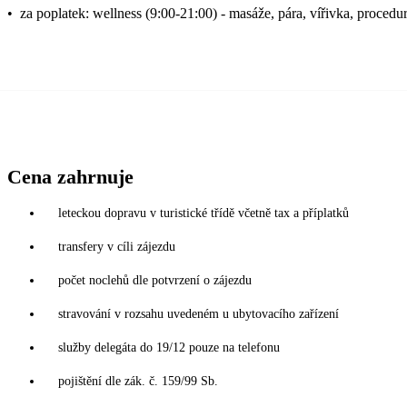
•
za poplatek: wellness (9:00-21:00) - masáže, pára, vířivka, procedur
Cena zahrnuje
leteckou dopravu v turistické třídě včetně tax a příplatků
transfery v cíli zájezdu
počet noclehů dle potvrzení o zájezdu
stravování v rozsahu uvedeném u ubytovacího zařízení
služby delegáta do 19/12 pouze na telefonu
pojištění dle zák. č. 159/99 Sb.