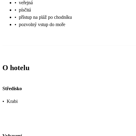
•
veřejná
•
písčitá
•
přístup na pláž po chodníku
•
pozvolný vstup do moře
O hotelu
Středisko
•
Krabi
Vybavení